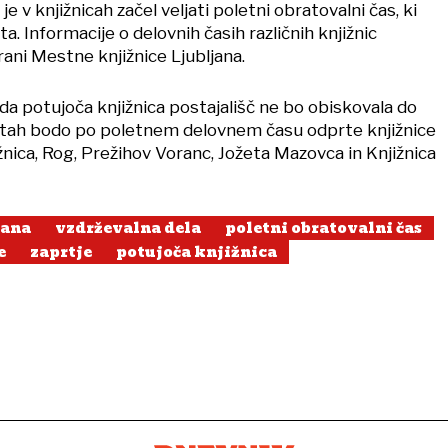
 je v knjižnicah začel veljati poletni obratovalni čas, ki
ta. Informacije o delovnih časih različnih knjižnic
rani Mestne knjižnice Ljubljana.
 da potujoča knjižnica postajališč ne bo obiskovala do
otah bodo po poletnem delovnem času odprte knjižnice
žnica, Rog, Prežihov Voranc, Jožeta Mazovca in Knjižnica
jana
vzdrževalna dela
poletni obratovalni čas
e
zaprtje
potujoča knjižnica