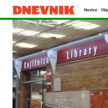
Novice
Obj