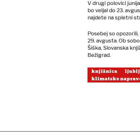
V drugi polovici junija
bo veljal do 23. avgus
najdete na spletni st
Posebej so opozorili,
29. avgusta. Ob sob
Šiška, Slovanska knji
Bežigrad.
knjižnica
ljubl
klimatske naprav