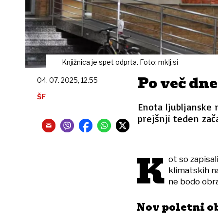
Knjižnica je spet odprta. Foto: mklj.si
Po več dne
04. 07. 2025, 12.55
ŠF
Enota ljubljanske 
prejšnji teden zača
K
ot so zapisal
klimatskih na
ne bodo obra
Nov poletni o