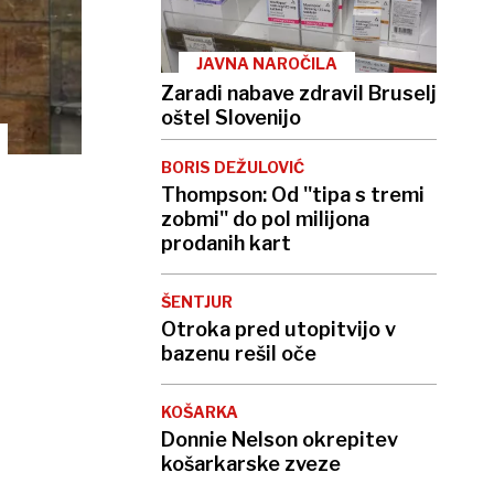
JAVNA NAROČILA
Zaradi nabave zdravil Bruselj
oštel Slovenijo
BORIS DEŽULOVIĆ
Thompson: Od ''tipa s tremi
zobmi'' do pol milijona
prodanih kart
ŠENTJUR
Otroka pred utopitvijo v
bazenu rešil oče
KOŠARKA
Donnie Nelson okrepitev
košarkarske zveze