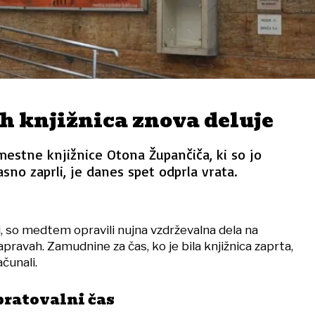
h knjižnica znova deluje
mestne knjižnice Otona Župančiča, ki so jo
sno zaprli, je danes spet odprla vrata.
i, so medtem opravili nujna vzdrževalna dela na
pravah. Zamudnine za čas, ko je bila knjižnica zaprta,
čunali.
bratovalni čas