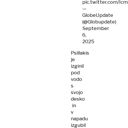
pic.twitter.com/Ic
—
GlobeUpdate
(@Globupdate)
September
6,
2025
Psillakis
je
izginil
pod
vodo
s
svojo
desko
in
v
napadu
izgubil