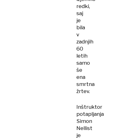
redki,
saj
je
bila
v
zadnjih
60
letih
samo
še
ena
smrtna
žrtev.
Inštruktor
potapljanja
Simon
Nellist
je