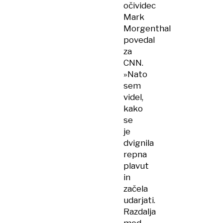
očividec
Mark
Morgenthal
povedal
za
CNN.
»Nato
sem
videl,
kako
se
je
dvignila
repna
plavut
in
začela
udarjati.
Razdalja