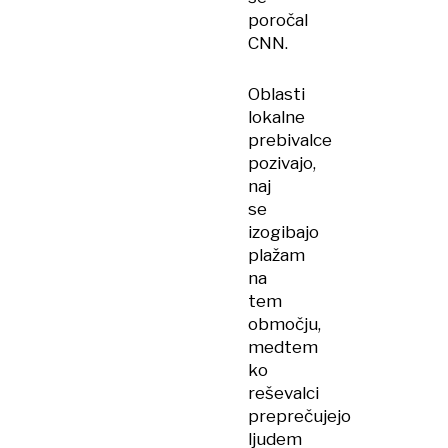
poročal
CNN.
Oblasti
lokalne
prebivalce
pozivajo,
naj
se
izogibajo
plažam
na
tem
območju,
medtem
ko
reševalci
preprečujejo
ljudem