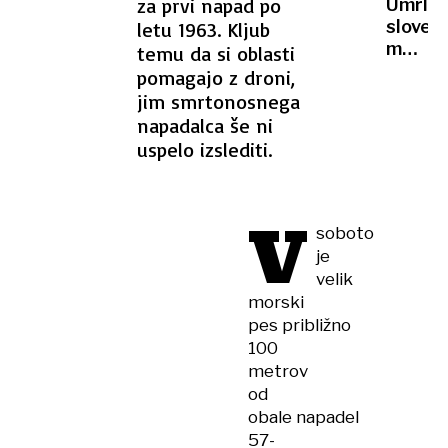
časovn
za prvi napad po
Umrl
pravi
sloven
letu 1963. Kljub
znanos
motori
temu da si oblasti
ki
pomagajo z droni,
mu
jim smrtonosnega
je
napadalca še ni
opit
uspelo izslediti.
voznik
odvzel
predno
V
soboto
je
velik
morski
pes približno
100
metrov
od
obale napadel
57-