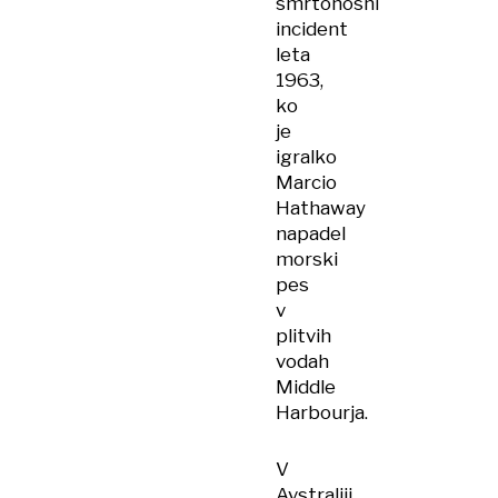
smrtonosni
incident
leta
1963,
ko
je
igralko
Marcio
Hathaway
napadel
morski
pes
v
plitvih
vodah
Middle
Harbourja.
V
Avstraliji