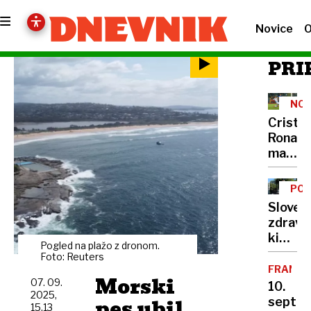
Novice
O
PRI
NO
Cristi
Ronald
manjka
še
58
POV
golov
STE
Sloven
NA
do
zdravni
KAV
magič
ki
številk
Pogled na plažo z dronom​.
razum
Foto: Reuters
1000
jezik
FRANCI
Morski
07. 09.
bolečin
10.
2025,
Strah
pes ubil
septe
15.13