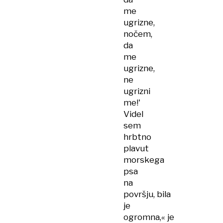
me
ugrizne,
nočem,
da
me
ugrizne,
ne
ugrizni
me!'
Videl
sem
hrbtno
plavut
morskega
psa
na
površju, bila
je
ogromna,« je