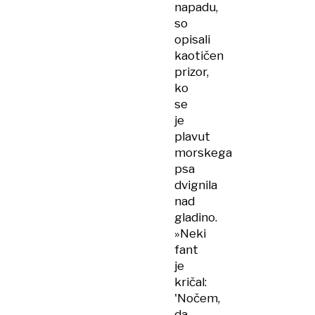
napadu,
so
opisali
kaotičen
prizor,
ko
se
je
plavut
morskega
psa
dvignila
nad
gladino.
»Neki
fant
je
kričal:
'Nočem,
da