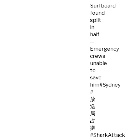
Surfboard
found
split
in
half
—
Emergency
crews
unable
to
save
him
#Sydney
#
放
送
局
占
拠
#SharkAttack