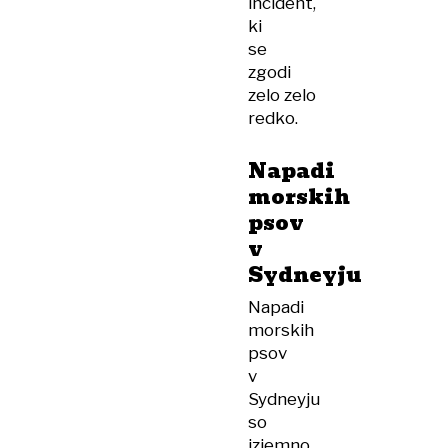
incident,
ki
se
zgodi
zelo zelo
redko.
Napadi
morskih
psov
v
Sydneyju
Napadi
morskih
psov
v
Sydneyju
so
izjemno