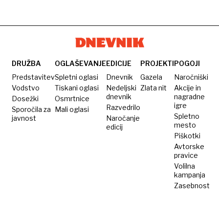
DRUŽBA
OGLAŠEVANJE
EDICIJE
PROJEKTI
POGOJI
Predstavitev
Spletni oglasi
Dnevnik
Gazela
Naročniški
Vodstvo
Tiskani oglasi
Nedeljski
Zlata nit
Akcije in
dnevnik
nagradne
Dosežki
Osmrtnice
igre
Razvedrilo
Sporočila za
Mali oglasi
Spletno
javnost
Naročanje
mesto
edicij
Piškotki
Avtorske
pravice
Volilna
kampanja
Zasebnost