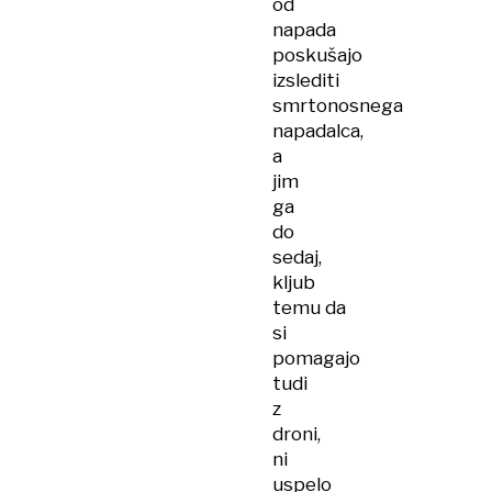
od
napada
poskušajo
izslediti
smrtonosnega
napadalca,
a
jim
ga
do
sedaj,
kljub
temu da
si
pomagajo
tudi
z
droni,
ni
uspelo