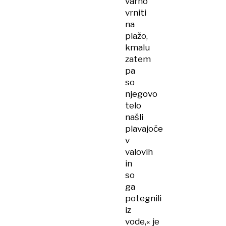
varno
vrniti
na
plažo,
kmalu
zatem
pa
so
njegovo
telo
našli
plavajoče
v
valovih
in
so
ga
potegnili
iz
vode,« je