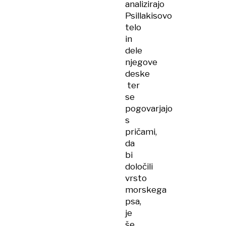
analizirajo
Psillakisovo
telo
in
dele
njegove
deske
ter
se
pogovarjajo
s
pričami,
da
bi
določili
vrsto
morskega
psa,
je
še