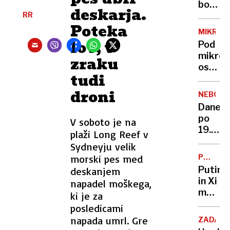
je
bo
deskarja.
hujši
RR
dan
od
Poteka
D:
MIKROS
trpljen
nastaj
lov, v
Pod
nova
mikros
zraku
genera
osuplji
družbe
tudi
slike
uporni
parazit
droni
NEBO
ki so
Danes
si
po
V soboto je na
dom
19.
plaži Long Reef v
našli
uri
Sydneyju velik
na
bo
človek
morski pes med
PO
nastop
POGOVO
Putin
deskanjem
popoln
in Xi
napadel moškega,
lunin
modrov
ki je za
mrk:
o
posledicami
objavl
dolgoži
napada umrl. Gre
točno
ZADAR
Kaj