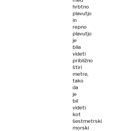
med
hrbtno
plavutjo
in
repno
plavutjo
je
bila
videti
približno
štiri
metre,
tako
da
je
bil
videti
kot
šestmetrski
morski