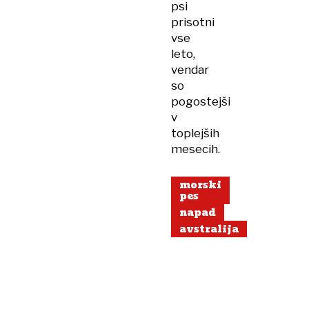
psi
prisotni
vse
leto,
vendar
so
pogostejši
v
toplejših
mesecih.
morski
pes
napad
avstralija