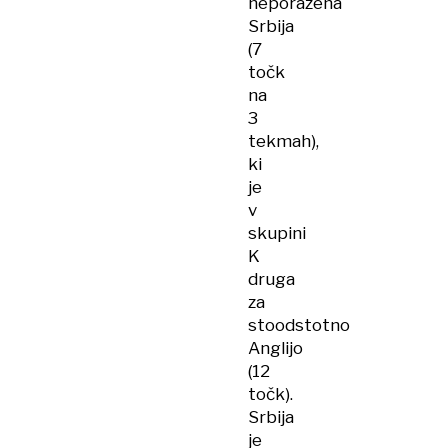
neporažena
Srbija
(7
točk
na
3
tekmah),
ki
je
v
skupini
K
druga
za
stoodstotno
Anglijo
(12
točk).
Srbija
je