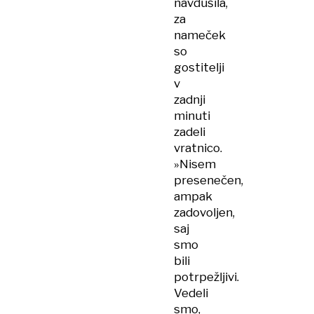
navdušila,
za
nameček
so
gostitelji
v
zadnji
minuti
zadeli
vratnico.
»Nisem
presenečen,
ampak
zadovoljen,
saj
smo
bili
potrpežljivi.
Vedeli
smo,