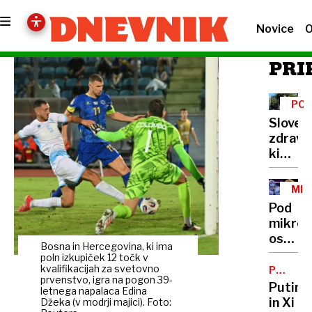
Novice
O
PRI
POV
STE
Sloven
NA
zdravni
KAV
ki
razum
jezik
MIK
bolečin
Pod
Strah
mikros
je
osuplji
hujši
Bosna in Hercegovina, ki ima
slike
poln izkupiček 12 točk v
od
parazit
kvalifikacijah za svetovno
PO
trpljen
prvenstvo, igra na pogon 39-
POGOVO
ki so
Putin
letnega napalaca Edina
si
in Xi
Džeka (v modrji majici). Foto: