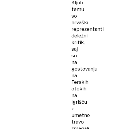
Kljub
temu
so
hrvaški
reprezentanti
deležni
kritik,
saj
so
na
gostovanju
na
Ferskih
otokih
na
igrišču
z
umetno
travo
zmagali