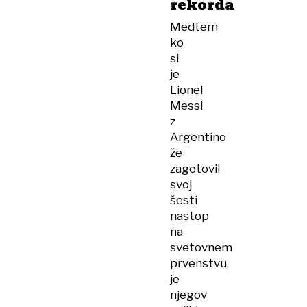
rekorda
Medtem
ko
si
je
Lionel
Messi
z
Argentino
že
zagotovil
svoj
šesti
nastop
na
svetovnem
prvenstvu,
je
njegov