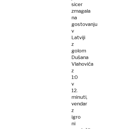
sicer
zmagala
na
gostovanju
v
Latviji
z
golom
Dušana
Vlahovića
z
1:0
v
12.
minuti,
vendar
z
igro
ni