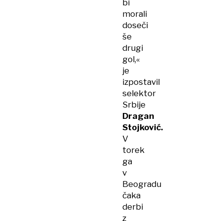
bi
morali
doseči
še
drugi
gol,«
je
izpostavil
selektor
Srbije
Dragan
Stojković.
V
torek
ga
v
Beogradu
čaka
derbi
z