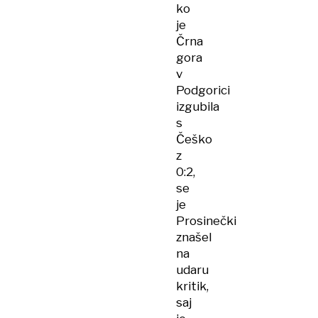
ko
je
Črna
gora
v
Podgorici
izgubila
s
Češko
z
0:2,
se
je
Prosinečki
znašel
na
udaru
kritik,
saj