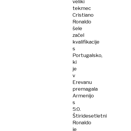
veliki
tekmec
Cristiano
Ronaldo
šele
začel
kvalifikacije
s
Portugalsko,
ki
je
v
Erevanu
premagala
Armenijo
s
5:0.
Štiridesetletni
Ronaldo
je