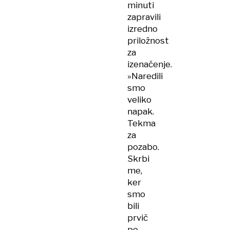
minuti
zapravili
izredno
priložnost
za
izenačenje.
»Naredili
smo
veliko
napak.
Tekma
za
pozabo.
Skrbi
me,
ker
smo
bili
prvič
po