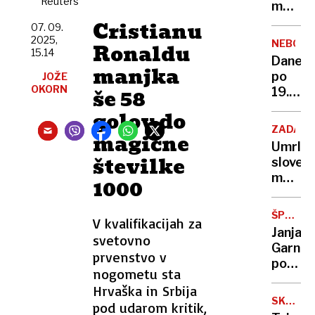
Reuters
dom
modrov
našli
o
Cristianu
07. 09.
na
dolgoži
2025,
NEBO
Ronaldu
človek
Kaj
15.14
Danes
pravi
manjka
po
JOŽE
znanos
OKORN
še 58
19.
uri
golov do
bo
ZADAR
magične
nastop
Umrl
popoln
številke
sloven
lunin
motori
1000
mrk:
ki
objavl
mu
točno
ŠPORT
V kvalifikacijah za
je
ZVEZDA
časovn
Janja
svetovno
opit
Garnbr
voznik
prvenstvo v
po
odvzel
nogometu sta
49.
predno
Hrvaška in Srbija
zmagi
SKAKAL
pod udarom kritik,
se
OPREM