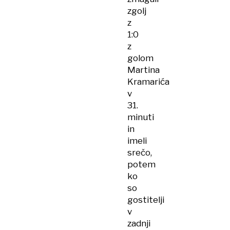
zgolj
z
1:0
z
golom
Martina
Kramarića
v
31.
minuti
in
imeli
srečo,
potem
ko
so
gostitelji
v
zadnji