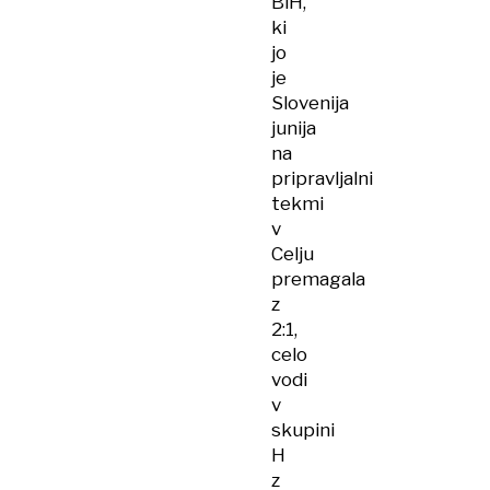
BiH,
ki
jo
je
Slovenija
junija
na
pripravljalni
tekmi
v
Celju
premagala
z
2:1,
celo
vodi
v
skupini
H
z