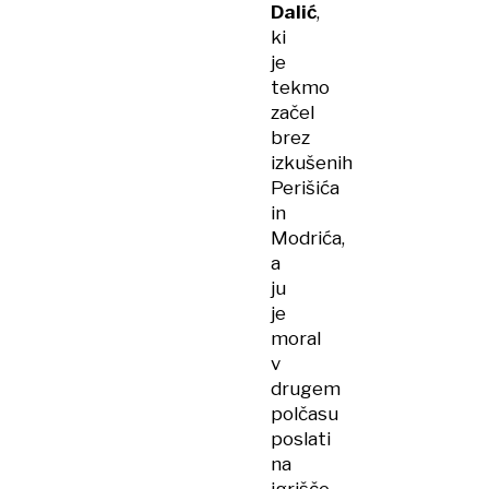
Dalić
,
ki
je
tekmo
začel
brez
izkušenih
Perišića
in
Modrića,
a
ju
je
moral
v
drugem
polčasu
poslati
na