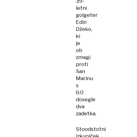
39-
letni
golgeter
Edin
Džeko,
ki
je
ob
zmagi
proti
San
Marinu
s
6:0
dosegle
dva
zadetka.
Stoodstotni
izkupiček