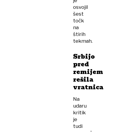
je
osvojil
šest
točk
na
štirih
tekmah.
Srbijo
pred
remijem
rešila
vratnica
Na
udaru
kritik
je
tudi