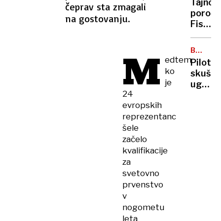
Tajno
čeprav sta zmagali
sprašuj
poroči
na gostovanju.
kje
Fisa:
so
Tudi
meje
druge
M
človeš
BOJ
reprez
V
edtem
zmožno
Pilot
eksper
ZRAKU
ko
skušal
s
je
ugasni
skakal
24
motorj
oprem
evropskih
letala
reprezentanc
– bil
je
šele
pod
začelo
vplivo
kvalifikacije
haluci
za
gob
svetovno
prvenstvo
v
nogometu
leta