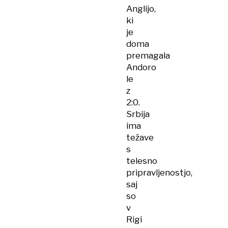
Anglijo,
ki
je
doma
premagala
Andoro
le
z
2:0.
Srbija
ima
težave
s
telesno
pripravljenostjo,
saj
so
v
Rigi