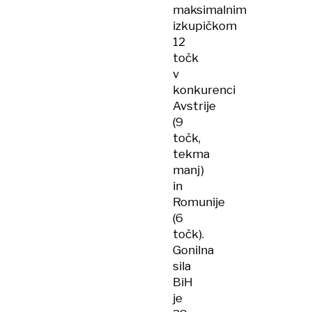
maksimalnim
izkupičkom
12
točk
v
konkurenci
Avstrije
(9
točk,
tekma
manj)
in
Romunije
(6
točk).
Gonilna
sila
BiH
je