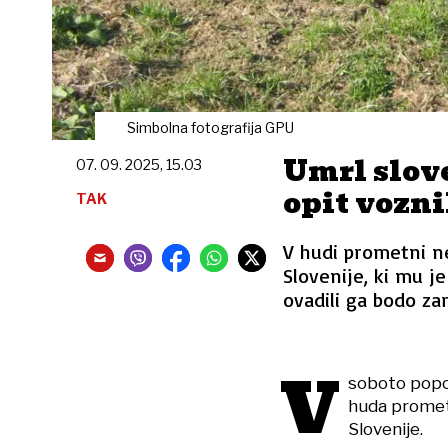
Simbolna fotografija GPU
Umrl slove
07. 09. 2025, 15.03
opit vozni
TAK
V hudi prometni ne
Slovenije, ki mu je
ovadili ga bodo za
V
soboto popol
huda prometn
Slovenije.