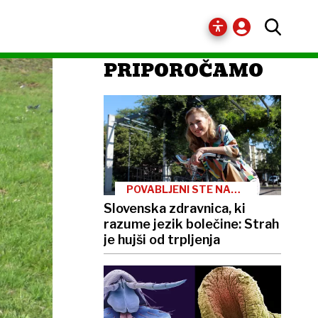
PRIPOROČAMO
POVABLJENI STE NA
KAVO
Slovenska zdravnica, ki
razume jezik bolečine: Strah
je hujši od trpljenja