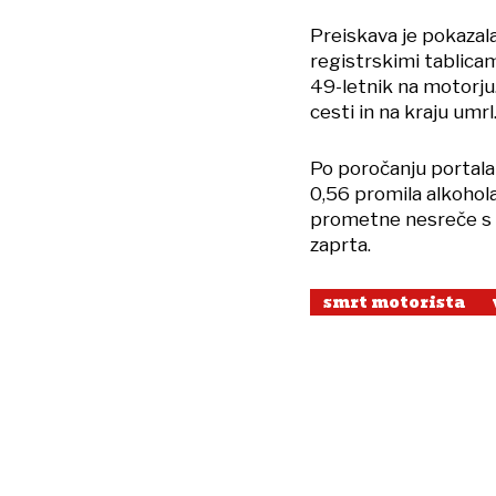
Preiskava je pokazala
registrskimi tablicami
49-letnik na motorju.
cesti in na kraju umrl
Po poročanju portala 
0,56 promila alkohola
prometne nesreče s s
zaprta.
smrt motorista