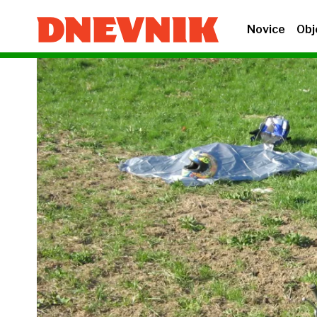
Novice
Obj