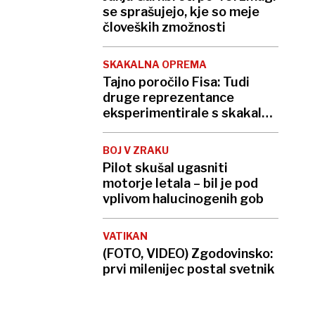
se sprašujejo, kje so meje
človeških zmožnosti
SKAKALNA OPREMA
Tajno poročilo Fisa: Tudi
druge reprezentance
eksperimentirale s skakalno
opremo
BOJ V ZRAKU
Pilot skušal ugasniti
motorje letala – bil je pod
vplivom halucinogenih gob
VATIKAN
(FOTO, VIDEO) Zgodovinsko:
prvi milenijec postal svetnik