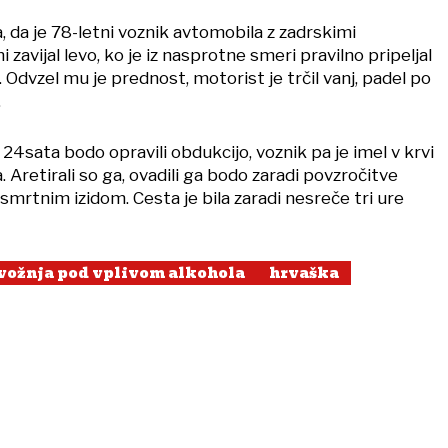
, da je 78-letni voznik avtomobila z zadrskimi
 zavijal levo, ko je iz nasprotne smeri pravilno pripeljal
 Odvzel mu je prednost, motorist je trčil vanj, padel po
.
24sata bodo opravili obdukcijo, voznik pa je imel v krvi
. Aretirali so ga, ovadili ga bodo zaradi povzročitve
mrtnim izidom. Cesta je bila zaradi nesreče tri ure
vožnja pod vplivom alkohola
hrvaška