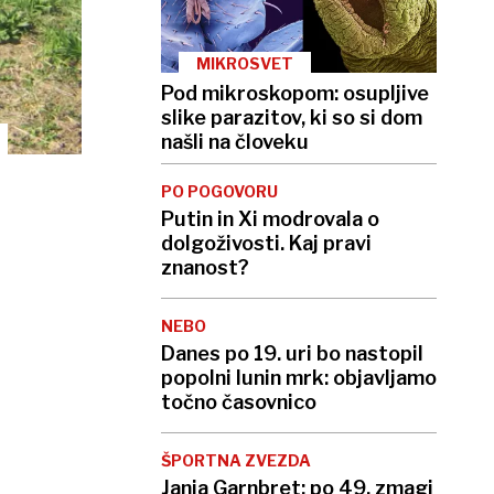
MIKROSVET
Pod mikroskopom: osupljive
slike parazitov, ki so si dom
našli na človeku
PO POGOVORU
Putin in Xi modrovala o
dolgoživosti. Kaj pravi
znanost?
NEBO
Danes po 19. uri bo nastopil
popolni lunin mrk: objavljamo
točno časovnico
ŠPORTNA ZVEZDA
Janja Garnbret: po 49. zmagi