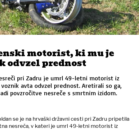
nski motorist, ki mu je
k odvzel prednost
sreči pri Zadru je umrl 49-letni motorist iz
 voznik avta odvzel prednost. Aretirali so ga,
radi povzročitve nesreče s smrtnim izidom.
dan se je na hrvaški državni cesti pri Zadru pripetila
a nesreča, v kateri je umrl 49-letni motorist iz