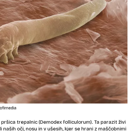
rofimedia
 pršica trepalnic (Demodex folliculorum). Ta parazit živi
i naših oči, nosu in v ušesih, kjer se hrani z maščobnimi