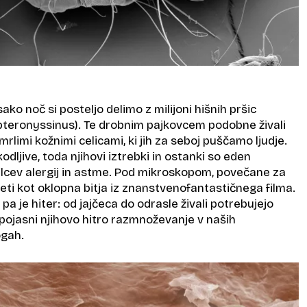
ako noč si posteljo delimo z milijoni hišnih pršic
teronyssinus). Te drobnim pajkovcem podobne živali
rlimi kožnimi celicami, ki jih za seboj puščamo ljudje.
dljive, toda njihovi iztrebki in ostanki so eden
ilcev alergij in astme. Pod mikroskopom, povečane za
eti kot oklopna bitja iz znanstvenofantastičnega filma.
l pa je hiter: od jajčeca do odrasle živali potrebujejo
pojasni njihovo hitro razmnoževanje v naših
ogah.