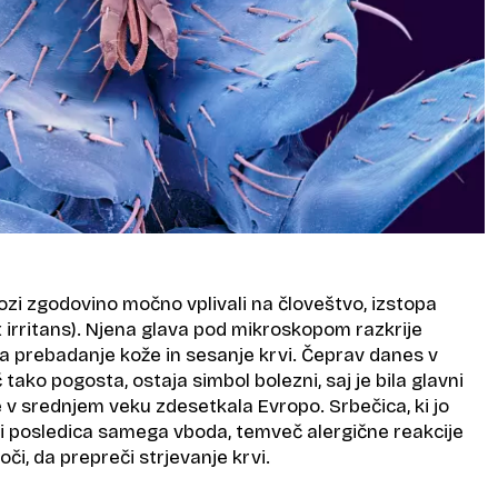
kozi zgodovino močno vplivali na človeštvo, izstopa
 irritans). Njena glava pod mikroskopom razkrije
 prebadanje kože in sesanje krvi. Čeprav danes v
tako pogosta, ostaja simbol bolezni, saj je bila glavni
e v srednjem veku zdesetkala Evropo. Srbečica, ki jo
 ni posledica samega vboda, temveč alergične reakcije
zloči, da prepreči strjevanje krvi.