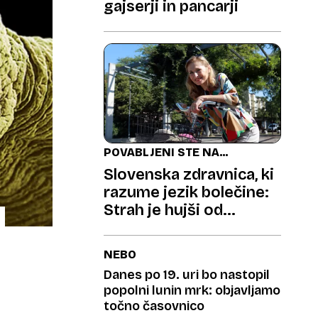
gajserji in pancarji
POVABLJENI STE NA
KAVO
Slovenska zdravnica, ki
razume jezik bolečine:
Strah je hujši od
trpljenja
NEBO
Danes po 19. uri bo nastopil
popolni lunin mrk: objavljamo
točno časovnico