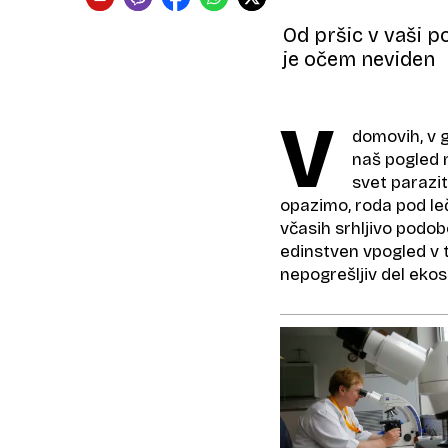
Od pršic v vaši po
je očem neviden
V
domovih, v g
naš pogled n
svet parazit
opazimo, roda pod leč
včasih srhljivo podo
edinstven vpogled v t
nepogrešljiv del eko