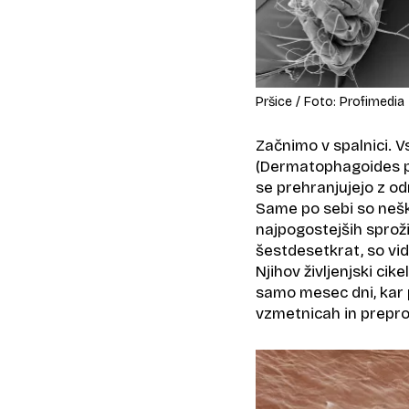
Pršice / Foto: Profimedia
Začnimo v spalnici. Vs
(Dermatophagoides p
se prehranjujejo z odm
Same po sebi so neško
najpogostejših sprož
šestdesetkrat, so vid
Njihov življenjski cike
samo mesec dni, kar 
vzmetnicah in prepr