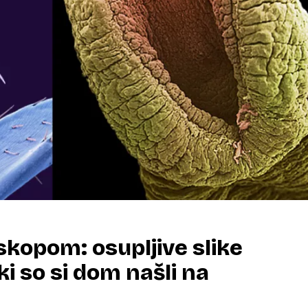
kopom: osupljive slike
ki so si dom našli na