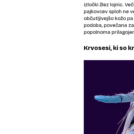
izločki žlez lojnic. V
pajkovcev sploh ne ve
občutljivejšo kožo p
podoba, povečana za 
popolnoma prilagojeno
Krvosesi, ki so k