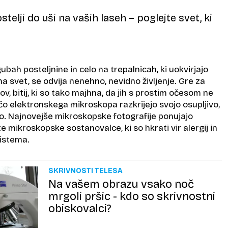
stelji do uši na vaših laseh – poglejte svet, ki
ubah posteljnine in celo na trepalnicah, ki uokvirjajo
a svet, se odvija nenehno, nevidno življenje. Gre za
ov, bitij, ki so tako majhna, da jih s prostim očesom ne
o elektronskega mikroskopa razkrijejo svojo osupljivo,
bo. Najnovejše mikroskopske fotografije ponujajo
e mikroskopske sostanovalce, ki so hkrati vir alergij in
sistema.
SKRIVNOSTI TELESA
Na vašem obrazu vsako noč
mrgoli pršic - kdo so skrivnostni
obiskovalci?