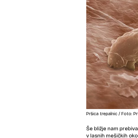
Pršica trepalnic / Foto: P
Še bližje nam prebiva
v lasnih mešičkih okol