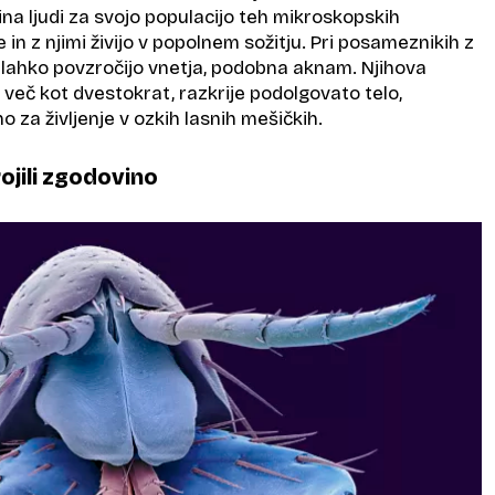
ečina ljudi za svojo populacijo teh mikroskopskih
 in z njimi živijo v popolnem sožitju. Pri posameznikih z
a lahko povzročijo vnetja, podobna aknam. Njihova
več kot dvestokrat, razkrije podolgovato telo,
 za življenje v ozkih lasnih mešičkih.
rojili zgodovino