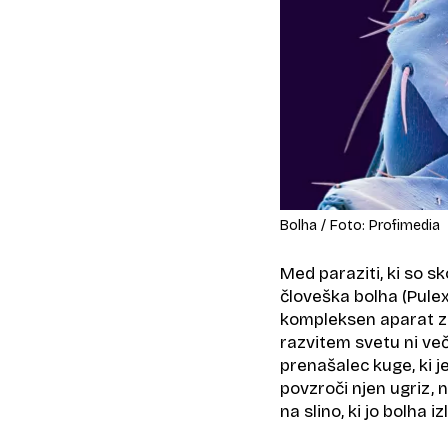
Bolha / Foto: Profimedia
Med paraziti, ki so s
človeška bolha (Pulex
kompleksen aparat za
razvitem svetu ni več 
prenašalec kuge, ki j
povzroči njen ugriz,
na slino, ki jo bolha i