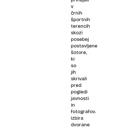
v
črnih
športnih
terencih
skozi
posebej
postavljene
šotore,
ki
so
jih
skrivali
pred
pogledi
javnosti
in
fotografov.
Izbira
dvorane