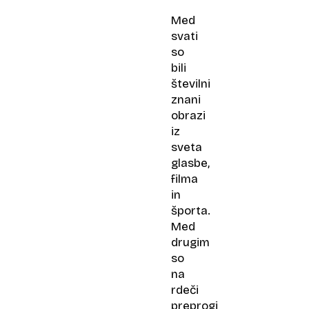
Taylor
Med
Swift
svati
so
bili
številni
znani
obrazi
iz
sveta
glasbe,
filma
in
športa.
Med
drugim
so
na
rdeči
preprogi