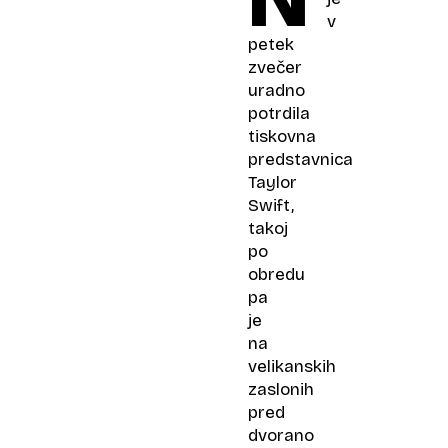
v
petek
zvečer
uradno
potrdila
tiskovna
predstavnica
Taylor
Swift,
takoj
po
obredu
pa
je
na
velikanskih
zaslonih
pred
dvorano