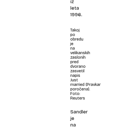
iz
leta
1996.
Takoj
po
obredu
je
na
velikanskih
zaslonih
pred
dvorano
zasvetil
napis
Just
married (Pravkar
poročena).
Foto:
Reuters
Sandler
je
na