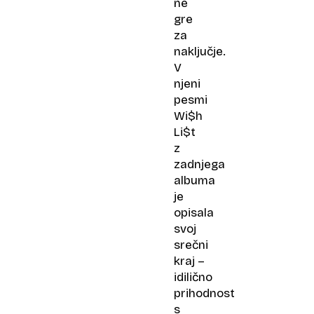
ne
gre
za
naključje.
V
njeni
pesmi
Wi$h
Li$t
z
zadnjega
albuma
je
opisala
svoj
srečni
kraj –
idilično
prihodnost
s