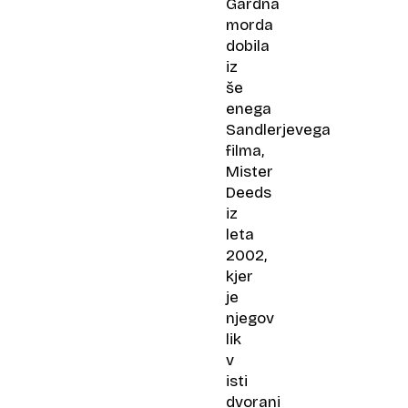
Gardna
morda
dobila
iz
še
enega
Sandlerjevega
filma,
Mister
Deeds
iz
leta
2002,
kjer
je
njegov
lik
v
isti
dvorani