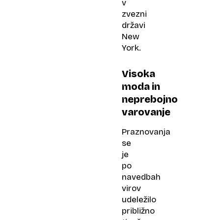
v
zvezni
državi
New
York.
Visoka
moda in
neprebojno
varovanje
Praznovanja
se
je
po
navedbah
virov
udeležilo
približno