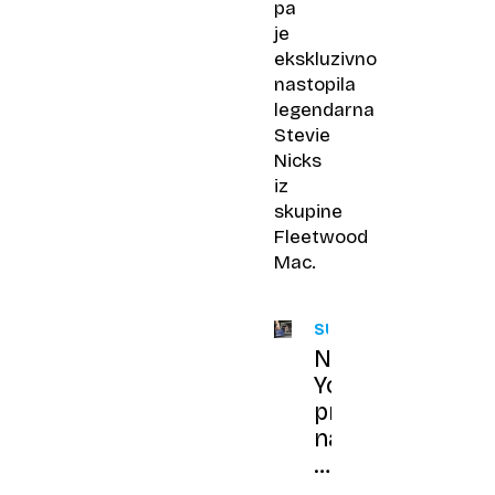
pa
je
ekskluzivno
nastopila
legendarna
Stevie
Nicks
iz
skupine
Fleetwood
Mac.
SUPERZVEZDNICA
New
York
pripravljen
na
jutrišnjo
poroko