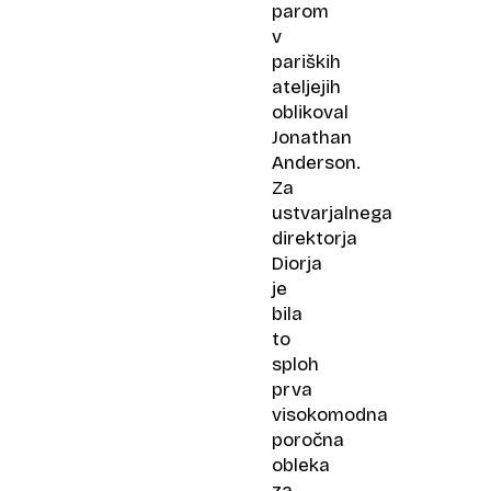
parom
v
pariških
ateljejih
oblikoval
Jonathan
Anderson.
Za
ustvarjalnega
direktorja
Diorja
je
bila
to
sploh
prva
visokomodna
poročna
obleka
za