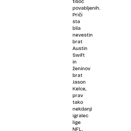
tisoč
povabljenih.
Priči
sta
bila
nevestin
brat
Austin
Swift
in
ženinov
brat
Jason
Kelce,
prav
tako
nekdanji
igralec
lige
NFL.