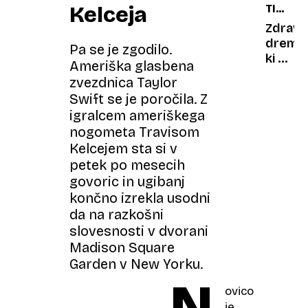
Kelceja
TISOČL
svoje
TRADIC
priljub
Zdravil
gostiš
dremež
Pa se je zgodilo.
vrnila
ki ni
Ameriška glasbena
kar z
znak
zvezdnica Taylor
mladič
lenobe
Swift se je poročila. Z
Večina
igralcem ameriškega
Kitajce
nogometa Travisom
vsak
Kelcejem sta si v
dan
petek po mesecih
spi
popold
govoric in ugibanj
spane
končno izrekla usodni
da na razkošni
slovesnosti v dvorani
Madison Square
Garden v New Yorku.
N
ovico
je