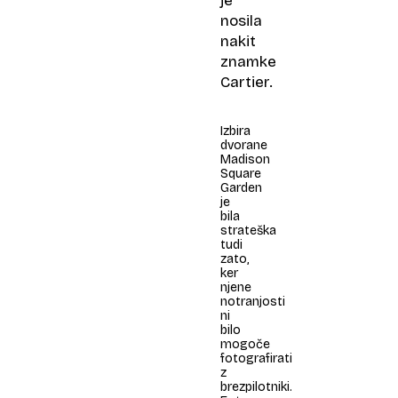
je
nosila
nakit
znamke
Cartier.
Izbira
dvorane
Madison
Square
Garden
je
bila
strateška
tudi
zato,
ker
njene
notranjosti
ni
bilo
mogoče
fotografirati
z
brezpilotniki.