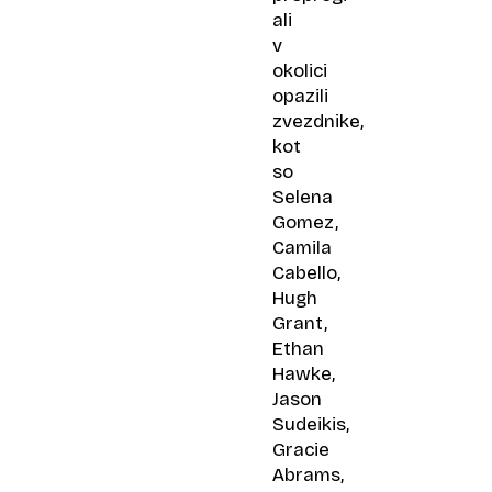
ali
v
okolici
opazili
zvezdnike,
kot
so
Selena
Gomez,
Camila
Cabello,
Hugh
Grant,
Ethan
Hawke,
Jason
Sudeikis,
Gracie
Abrams,