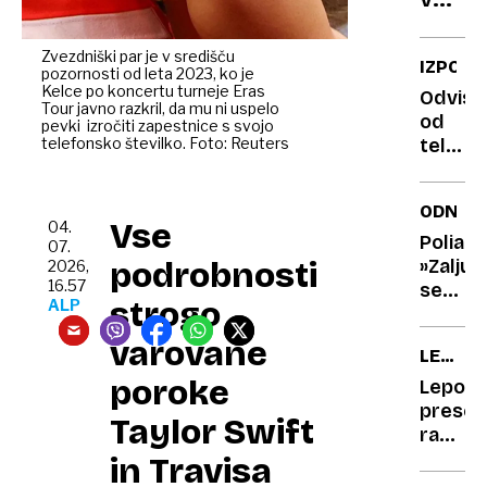
kaj
vse
Zvezdniški par je v središču
IZPOVE
pozornosti od leta 2023, ko je
sodi
Kelce po koncertu turneje Eras
Odvisn
med
Tour javno razkril, da mu ni uspelo
od
pevki izročiti zapestnice s svojo
oseb
telefonsko številko. Foto: Reuters
telefo
podat
»Dilerja
in
imam
ODNOS
kako
kar v
Vse
04.
mora
žepu,
Poliamo
07.
na
podrobnosti
»Zaljub
2026,
biti
16.57
ekranu
sem
varov
strogo
ALP
sem
se v
14 ur
moža
varovane
LEPOTI
na
svoje
TEDNA
poroke
dan«
punce
Lepo
– in
presen
Taylor Swift
zdaj
račka
smo
se je
in Travisa
trojček
v