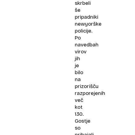
skrbeli
še
pripadniki
newyorške
policije.
Po
navedbah
virov
jih
je
bilo
na
prizorišču
razporejenih
več
kot
130.
Gostje
so
prihajali