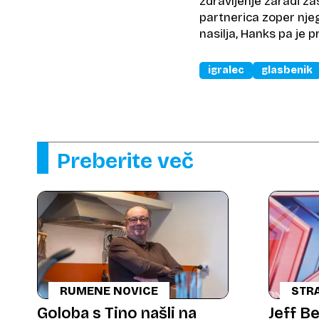
zdravljenje zaradi za
partnerica zoper nje
nasilja, Hanks pa je pr
igralec
glasbenik
Preberite več
RUMENE NOVICE
STRA
PRIB
Goloba s Tino našli na
Jeff B