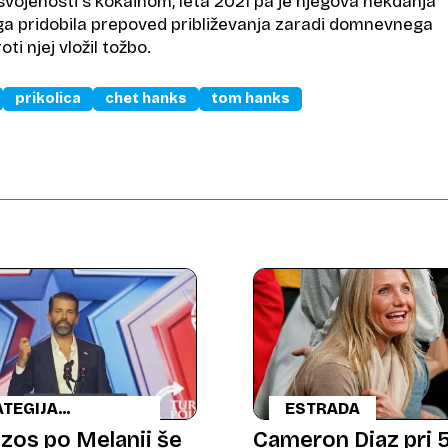
svojenosti s kokainom, leta 2021 pa je njegova nekdanja
ga pridobila prepoved približevanja zaradi domnevnega
oti njej vložil tožbo.
prikolica
chet hanks
tom hanks
TEGIJA
ESTRADA
LIŽEVANJA
ezos po Melanii še
Cameron Diaz pri 5