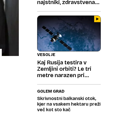
najstniki, zdravstvena
stroka zaskrbljena
VESOLJE
Kaj Rusija testira v
Zemljini orbiti? Le tri
metre narazen pri
28.000 km/h
GOLEM GRAD
Skrivnostni balkanski otok,
kjer na vsakem hektaru preži
več kot sto kač