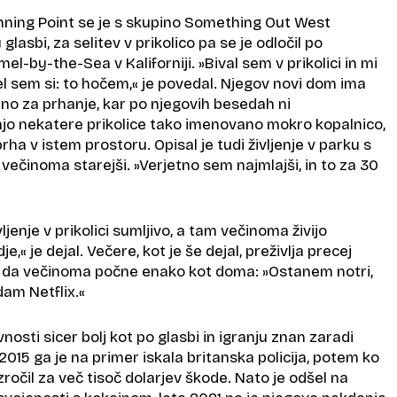
unning Point se je s skupino Something Out West
glasbi, za selitev v prikolico pa se je odločil po
el-by-the-Sea v Kaliforniji. »Bival sem v prikolici in mi
kel sem si: to hočem,« je povedal. Njegov novi dom ima
ino za prhanje, kar po njegovih besedah ni
o nekatere prikolice tako imenovano mokro kopalnico,
prha v istem prostoru. Opisal je tudi življenje v parku s
jo večinoma starejši. »Verjetno sem najmlajši, in to za 30
ivljenje v prikolici sumljivo, a tam večinoma živijo
e,« je dejal. Večere, kot je še dejal, preživlja precej
, da večinoma počne enako kot doma: »Ostanem notri,
edam Netflix.«
vnosti sicer bolj kot po glasbi in igranju znan zaradi
 2015 ga je na primer iskala britanska policija, potem ko
zročil za več tisoč dolarjev škode. Nato je odšel na