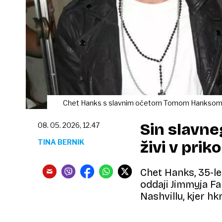
Chet Hanks s slavnim očetom Tomom Hanksom
Sin slavne
08. 05. 2026, 12.47
TINA BERNIK
živi v priko
Chet Hanks, 35-let
oddaji Jimmyja Fall
Nashvillu, kjer hk