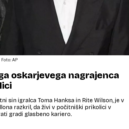
 Foto: AP
ga oskarjevega nagrajenca
lici
ni sin igralca Toma Hanksa in Rite Wilson, je v
ona razkril, da živi v počitniški prikolici v
rati gradi glasbeno kariero.