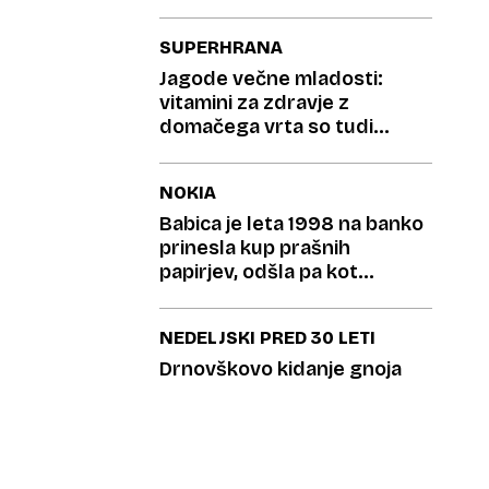
SUPERHRANA
Jagode večne mladosti:
vitamini za zdravje z
domačega vrta so tudi
izjemnega okusa
NOKIA
Babica je leta 1998 na banko
prinesla kup prašnih
papirjev, odšla pa kot
milijonarka
NEDELJSKI PRED 30 LETI
Drnovškovo kidanje gnoja