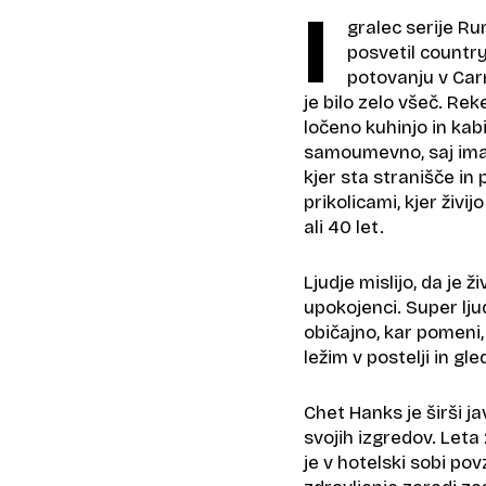
I
gralec serije R
posvetil country 
potovanju v Carm
je bilo zelo všeč. Re
ločeno kuhinjo in kab
samoumevno, saj imaj
kjer sta stranišče in 
prikolicami, kjer živi
ali 40 let.
Ljudje mislijo, da je ž
upokojenci. Super ljudj
običajno, kar pomeni
ležim v postelji in gl
Chet Hanks je širši ja
svojih izgredov. Leta
je v hotelski sobi pov