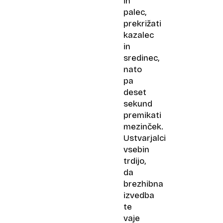
in
palec,
prekrižati
kazalec
in
sredinec,
nato
pa
deset
sekund
premikati
mezinček.
Ustvarjalci
vsebin
trdijo,
da
brezhibna
izvedba
te
vaje