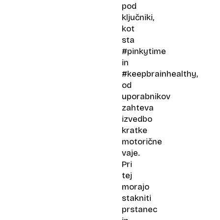
pod
ključniki,
kot
sta
#pinkytime
in
#keepbrainhealthy,
od
uporabnikov
zahteva
izvedbo
kratke
motorične
vaje.
Pri
tej
morajo
stakniti
prstanec