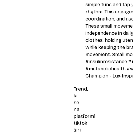
simple tune and tap 
rhythm. This engage
coordination, and au
These small moveme
independence in daily
clothes, holding uten
while keeping the b
movement. Small mov
#insulinresistance
#
#metabolichealth
#w
Champion - Lux-Inspi
Trend,
ki
se
na
platformi
tiktok
širi