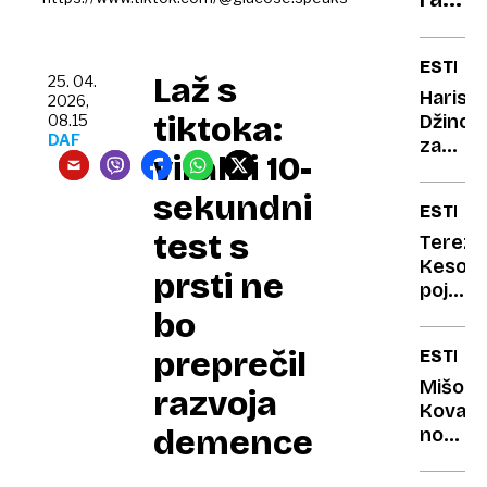
udaril
gleda
tudi
Jelen
po
ESTRA
naših
Laž s
25. 04.
Haris
2026,
žepih
tiktoka:
Džinov
08.15
DAF
zagren
viralni 10-
o
poroki
sekundni
ESTRA
svoje
test s
bivše
Tereza
žene
Kesovi
prsti ne
poje,
da
bo
bo
preprečil
ESTRA
odšla,
ko
Mišo
razvoja
bo
Kovač
demence
utihnil
noče
njena
pomoč
pesem