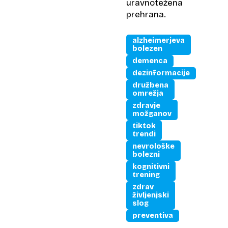
uravnotežena
prehrana.
alzheimerjeva
bolezen
demenca
dezinformacije
družbena
omrežja
zdravje
možganov
tiktok
trendi
nevrološke
bolezni
kognitivni
trening
zdrav
življenjski
slog
preventiva