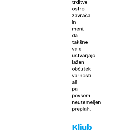
trditve
ostro
zavrača
in
meni,
da
takšne
vaje
ustvarjajo
lažen
občutek
varnosti
ali
pa
povsem
neutemeljen
preplah.
Kljub