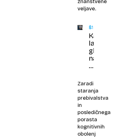
znanstvene
veljave.
ŠTUDIJA
Kako
lahko
glede
na
hitrost
govora
odkrijemo
Zaradi
zgodnje
staranja
znake
prebivalstva
alzheimerjeve
in
bolezni?
posledičnega
porasta
kognitivnih
obolenj