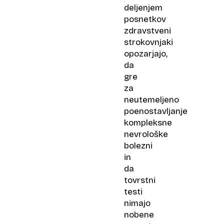
deljenjem
posnetkov
zdravstveni
strokovnjaki
opozarjajo,
da
gre
za
neutemeljeno
poenostavljanje
kompleksne
nevrološke
bolezni
in
da
tovrstni
testi
nimajo
nobene