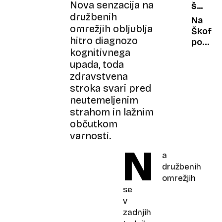
Nova senzacija na
ŠKOFLJ
družbenih
/
Na
omrežjih obljublja
ILIRSKE
Škofljic
PROVI
hitro diagnozo
postavi
kognitivnega
obelež
upada, toda
Ilirskih
provin
zdravstvena
stroka svari pred
neutemeljenim
strahom in lažnim
občutkom
varnosti.
N
a
družbenih
omrežjih
se
v
zadnjih