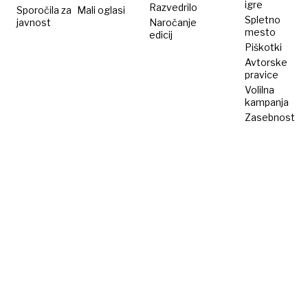
igre
Razvedrilo
Sporočila za
Mali oglasi
tisoče
Spletno
javnost
Naročanje
delcev
mesto
edicij
Piškotki
Avtorske
pravice
Volilna
kampanja
Zasebnost