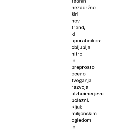
tednih
nezadržno
širi
nov
trend,
ki
uporabnikom
obljublja
hitro
in
preprosto
oceno
tveganja
razvoja
alzheimerjeve
bolezni.
Kljub
milijonskim
ogledom
in