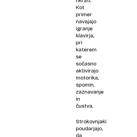
hkrati.
Kot
primer
navajajo
igranje
klavirja,
pri
katerem
se
sočasno
aktivirajo
motorika,
spomin,
zaznavanje
in
čustva.
Strokovnjaki
poudarjajo,
da