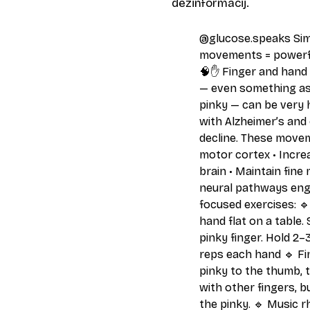
dezinformacij.
@glucose.speaks
Sim
movements = powerfu
🧠✋ Finger and hand
— even something as
pinky — can be very 
with Alzheimer’s and
decline. These movem
motor cortex • Incre
brain • Maintain fine 
neural pathways eng
focused exercises: 🔹
hand flat on a table. 
pinky finger. Hold 2–3
reps each hand 🔹 Fi
pinky to the thumb, 
with other fingers, b
the pinky. 🔹 Music r