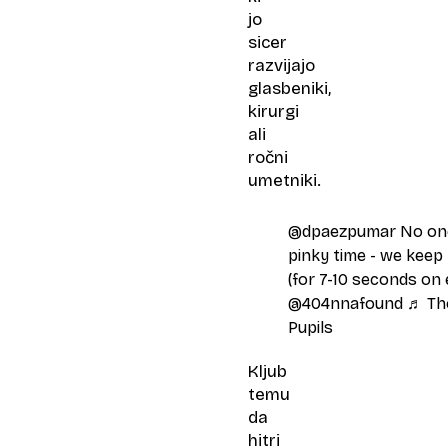
jo
sicer
razvijajo
glasbeniki,
kirurgi
ali
ročni
umetniki.
@dpaezpumar
No one
pinky time - we keep
(for 7-10 seconds on
@404nnafound
♬ The
Pupils
Kljub
temu
da
hitri