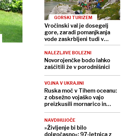
GORSKI TURIZEM
Vročinski val je dosegelj
gore, zaradi pomanjkanja
vode zaskrbljeni tudi v
kočah
NALEZLJIVE BOLEZNI
Novorojenčke bodo lahko
zaščitili že v porodnišnici
VOJNA V UKRAJINI
Ruska moč v Tihem oceanu:
z obsežno vojaško vajo
preizkusili mornarico in
balistične rakete
NAVDIHUJOČE
»Življenje bi bilo
dolgočasno«: 97-letnica z