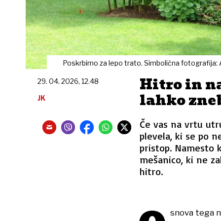
Poskrbimo za lepo trato. Simbolična fotografija: 
Hitro in n
29. 04. 2026, 12.48
lahko zneb
JK
Če vas na vrtu utr
plevela, ki se po n
pristop. Namesto 
mešanico, ki ne za
hitro.
snova tega na