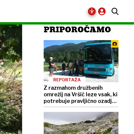
PRIPOROČAMO
REPORTAŽA
Z razmahom družbenih
omrežij na Vršič leze vsak, ki
potrebuje pravljično ozadje
za selfije