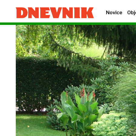
Novice
Obj