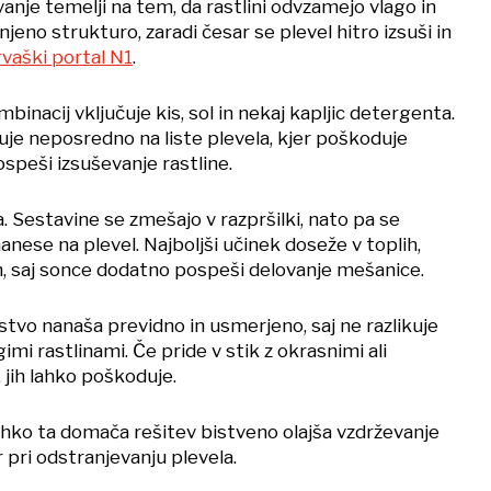
anje temelji na tem, da rastlini odvzamejo vlago in
jeno strukturo, zaradi česar se plevel hitro izsuši in
rvaški portal N1
.
binacij vključuje kis, sol in nekaj kapljic detergenta.
je neposredno na liste plevela, kjer poškoduje
ospeši izsuševanje rastline.
. Sestavine se zmešajo v razpršilki, nato pa se
nese na plevel. Najboljši učinek doseže v toplih,
h, saj sonce dodatno pospeši delovanje mešanice.
dstvo nanaša previdno in usmerjeno, saj ne razlikuje
mi rastlinami. Če pride v stik z okrasnimi ali
, jih lahko poškoduje.
lahko ta domača rešitev bistveno olajša vzdrževanje
 pri odstranjevanju plevela.