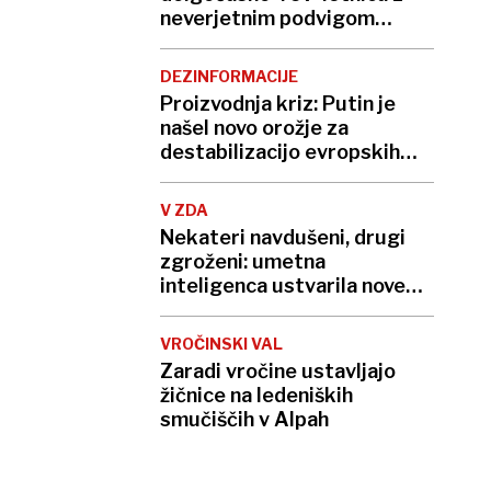
neverjetnim podvigom
podrla lastni rekord
DEZINFORMACIJE
Proizvodnja kriz: Putin je
našel novo orožje za
destabilizacijo evropskih
demokracij
V ZDA
Nekateri navdušeni, drugi
zgroženi: umetna
inteligenca ustvarila nove
viruse
VROČINSKI VAL
Zaradi vročine ustavljajo
žičnice na ledeniških
smučiščih v Alpah