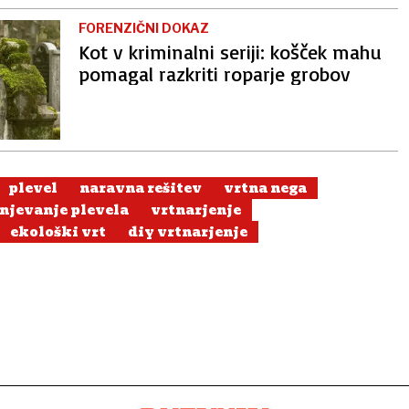
FORENZIČNI DOKAZ
Kot v kriminalni seriji: košček mahu
pomagal razkriti roparje grobov
plevel
naravna rešitev
vrtna nega
njevanje plevela
vrtnarjenje
ekološki vrt
diy vrtnarjenje