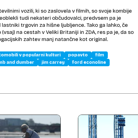
evilnimi vozili, ki so zaslovela v filmih, so svoje kombije
eoblekli tudi nekateri občudovalci, predvsem pa je
 lastniki trgovin za hišne ljubljence. Tako ga lahko, če
saj) na cestah v Veliki Britaniji in ZDA, res pa je, da so
gacijskih zahtev manj natančne kot original.
tomobili v popularni kulturi
popavto
film
mb and dumber
jim carrey
ford econoline