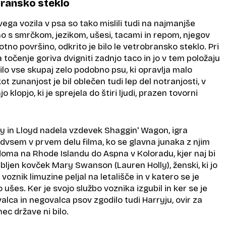
bransko steklo
ega vozila v psa so tako mislili tudi na najmanjše
o s smrčkom, jezikom, ušesi, tacami in repom, njegov
otno površino, odkrito je bilo le vetrobransko steklo. Pri
a točenje goriva dvigniti zadnjo taco in jo v tem položaju
bilo vse skupaj zelo podobno psu, ki opravlja malo
ot zunanjost je bil oblečen tudi lep del notranjosti, v
jo klopjo, ki je sprejela do štiri ljudi, prazen tovorni
ry in Lloyd nadela vzdevek Shaggin' Wagon, igra
sem v prvem delu filma, ko se glavna junaka z njim
doma na Rhode Islandu do Aspna v Koloradu, kjer naj bi
ljen kovček Mary Swanson (Lauren Holly), ženski, ki jo
voznik limuzine peljal na letališče in v katero se je
ušes. Ker je svojo službo voznika izgubil in ker se je
alca in negovalca psov zgodilo tudi Harryju, ovir za
ec države ni bilo.