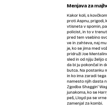
Menjava za majh
Kakor koli, s kovčkom
proti Aspnu, prigodi,
vtisneta v spomin, pa
policist, in to v tren
pred tem vsebino svo
ve in zahteva, naj mu
je, ko se jima med vo
pridruži Joe Mentalino
sled in od njiju želi
da bi ju pokončal in 
butca. Na postanku 
in ko ima zaradi tega
namesto njih dasta n
Zgodba Shaggin' Wag
junakoma, ko se Harry
peš, Lloyd pa se vrne
zamenjal za kombi.