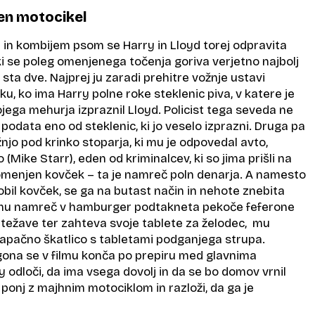
en motocikel
 in kombijem psom se Harry in Lloyd torej odpravita
 ki se poleg omenjenega točenja goriva verjetno najbolj
 sta dve. Najprej ju zaradi prehitre vožnje ustavi
utku, ko ima Harry polne roke steklenic piva, v katere je
jega mehurja izpraznil Lloyd. Policist tega seveda ne
 podata eno od steklenic, ki jo veselo izprazni. Druga pa
žnjo pod krinko stoparja, ki mu je odpovedal avto,
 (Mike Starr), eden od kriminalcev, ki so jima prišli na
jo omenjen kovček – ta je namreč poln denarja. A namesto
dobil kovček, se ga na butast način in nehote znebita
mu namreč v hamburger podtakneta pekoče feferone
 težave ter zahteva svoje tablete za želodec, mu
apačno škatlico s tabletami podganjega strupa.
ona se v filmu konča po prepiru med glavnima
 odloči, da ima vsega dovolj in da se bo domov vrnil
 ponj z majhnim motociklom in razloži, da ga je