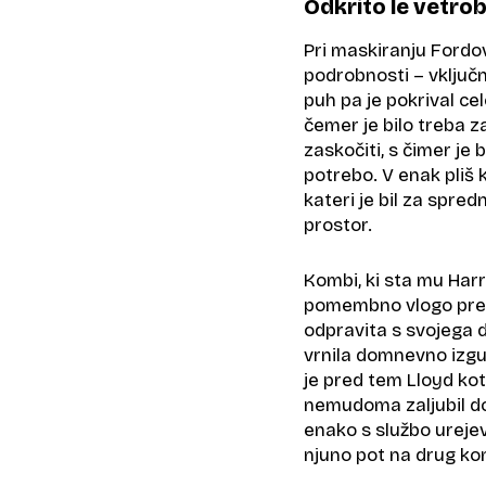
Odkrito le vetro
Pri maskiranju Fordov
podrobnosti – vključn
puh pa je pokrival cel
čemer je bilo treba z
zaskočiti, s čimer je 
potrebo. V enak pliš k
kateri je bil za spredn
prostor.
Kombi, ki sta mu Har
pomembno vlogo predv
odpravita s svojega 
vrnila domnevno izgub
je pred tem Lloyd kot 
nemudoma zaljubil do 
enako s službo urejev
njuno pot na drug kon