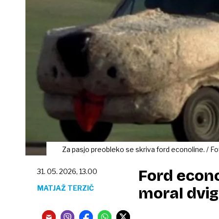
Za pasjo preobleko se skriva ford econoline. / F
Ford econo
31. 05. 2026, 13.00
MATJAŽ TERZIČ
moral dvig