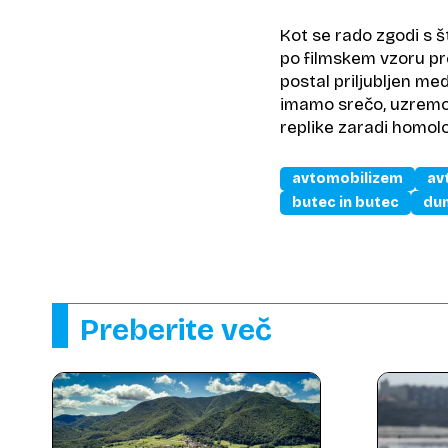
Kot se rado zgodi s št
po filmskem vzoru pr
postal priljubljen med
imamo srečo, uzremo (v
replike zaradi homolo
avtomobilizem
av
butec in butec
du
Preberite več