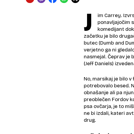
J
im Carrey. Izvrs
ponavljajočim s
komedijant doka
začetku je bilo drugač
butec (Dumb and Dumb
verjetno ga ni gledal
nasmejal. Čeprav je b
(Jeff Daniels) izvede
No, marsikaj je bilo v
potrebovalo besed. N
obnašanje ali pa nju
preoblečen Fordov ko
psa ovčarja, je to mi
ne bi izdali, kateri a
drug.