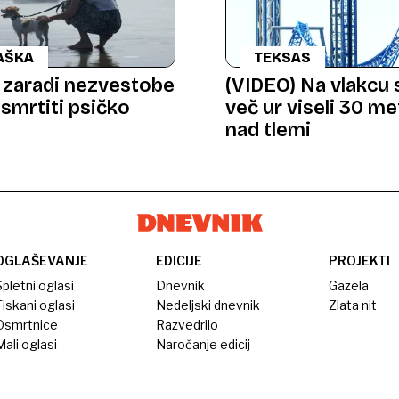
AŠKA
TEKSAS
 zaradi nezvestobe
(VIDEO) Na vlakcu 
usmrtiti psičko
več ur viseli 30 m
nad tlemi
OGLAŠEVANJE
EDICIJE
PROJEKTI
pletni oglasi
Dnevnik
Gazela
iskani oglasi
Nedeljski dnevnik
Zlata nit
Osmrtnice
Razvedrilo
ali oglasi
Naročanje edicij