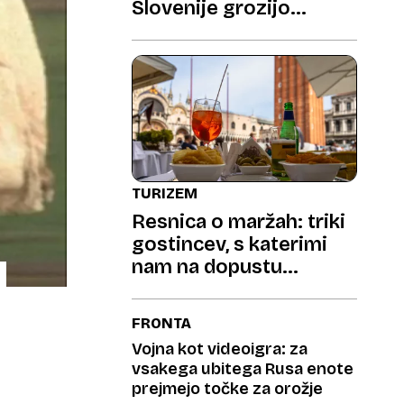
Slovenije grozijo
silovita neurja
TURIZEM
Resnica o maržah: triki
gostincev, s katerimi
nam na dopustu
praznijo denarnice
FRONTA
Vojna kot videoigra: za
vsakega ubitega Rusa enote
prejmejo točke za orožje