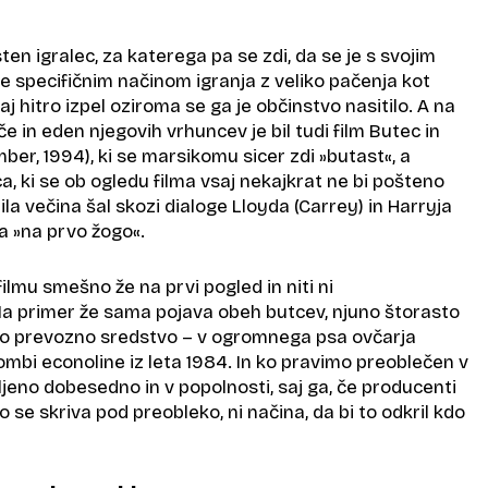
ten igralec, za katerega pa se zdi, da se je s svojim
e specifičnim načinom igranja z veliko pačenja kot
j hitro izpel oziroma se ga je občinstvo nasitilo. A na
e in eden njegovih vrhuncev je bil tudi film Butec in
er, 1994), ki se marsikomu sicer zdi »butast«, a
ca, ki se ob ogledu filma vsaj nekajkrat ne bi pošteno
ila večina šal skozi dialoge Lloyda (Carrey) in Harryja
na »na prvo žogo«.
 filmu smešno že na prvi pogled in niti ni
a primer že sama pojava obeh butcev, njuno štorasto
no prevozno sredstvo – v ogromnega psa ovčarja
mbi econoline iz leta 1984. In ko pravimo preoblečen v
šljeno dobesedno in v popolnosti, saj ga, če producenti
vto se skriva pod preobleko, ni načina, da bi to odkril kdo