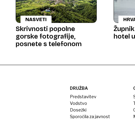
NASVETI
HRV
Skrivnosti popolne
Župnik
gorske fotografije,
hotel 
posnete s telefonom
DRUŽBA
Predstavitev
S
Vodstvo
T
Dosežki
Sporočila za javnost
M