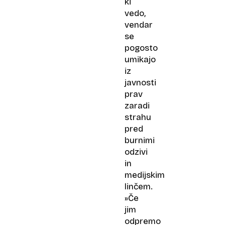
ki
vedo,
vendar
se
pogosto
umikajo
iz
javnosti
prav
zaradi
strahu
pred
burnimi
odzivi
in
medijskim
linčem.
»Če
jim
odpremo