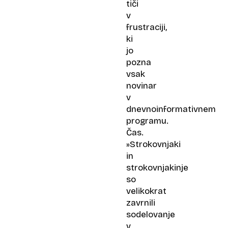
tiči
v
frustraciji,
ki
jo
pozna
vsak
novinar
v
dnevnoinformativnem
programu.
Čas.
»Strokovnjaki
in
strokovnjakinje
so
velikokrat
zavrnili
sodelovanje
v