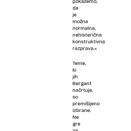
pokažemo,
da
je
možna
normalna,
nehisterična
konstruktivna
razprava.«
Teme,
ki
jih
Bergant
načrtuje,
so
premišljeno
izbrane.
Ne
gre
za