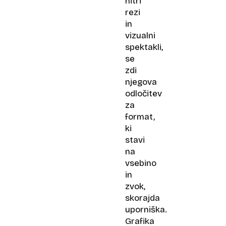
hitri
rezi
in
vizualni
spektakli,
se
zdi
njegova
odločitev
za
format,
ki
stavi
na
vsebino
in
zvok,
skorajda
uporniška.
Grafika