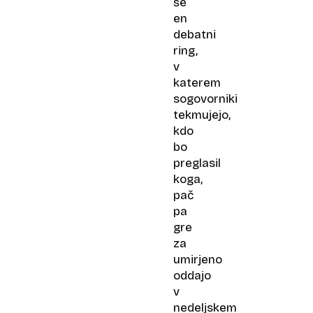
še
en
debatni
ring,
v
katerem
sogovorniki
tekmujejo,
kdo
bo
preglasil
koga,
pač
pa
gre
za
umirjeno
oddajo
v
nedeljskem