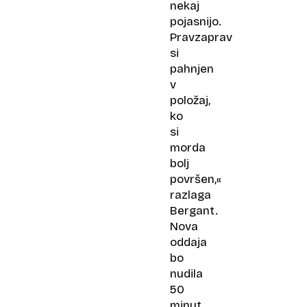
nekaj
pojasnijo.
Pravzaprav
si
pahnjen
v
položaj,
ko
si
morda
bolj
površen,«
razlaga
Bergant.
Nova
oddaja
bo
nudila
50
minut