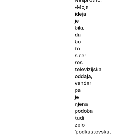
Nasprotno.
»Moja
ideja
je
bila,
da
bo
to
sicer
res
televizijska
oddaja,
vendar
pa
je
njena
podoba
tudi
zelo
'podkastovska'.