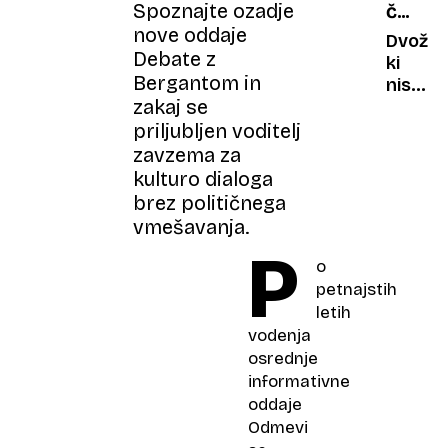
Spoznajte ozadje
ČUDNI
je
nove oddaje
AVTOMO
upal
Dvoživ
Debate z
biti
ki
Bergantom in
čuden
niso
zakaj se
nikoli
zaživel
priljubljen voditelj
zavzema za
kulturo dialoga
brez političnega
vmešavanja.
P
o
petnajstih
letih
vodenja
osrednje
informativne
oddaje
Odmevi