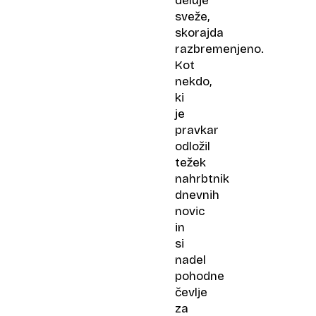
deluje
sveže,
skorajda
razbremenjeno.
Kot
nekdo,
ki
je
pravkar
odložil
težek
nahrbtnik
dnevnih
novic
in
si
nadel
pohodne
čevlje
za