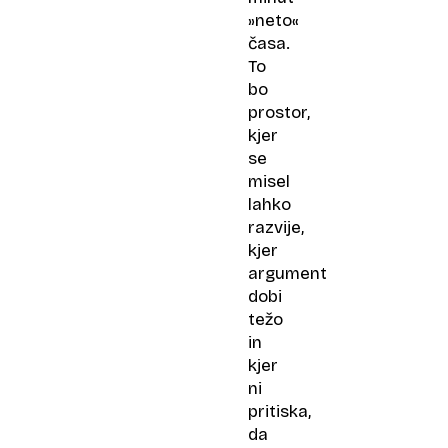
»neto«
časa.
To
bo
prostor,
kjer
se
misel
lahko
razvije,
kjer
argument
dobi
težo
in
kjer
ni
pritiska,
da