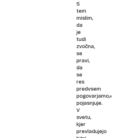
S
tem
mislim,
da
je
tudi
zvočna,
se
pravi,
da
se
res
predvsem
pogovarjamo,«
pojasnjuje.
V
svetu,
kjer
prevladujejo