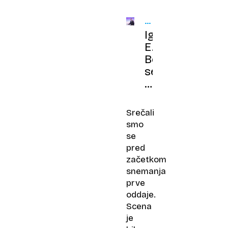
RTV
SLOVENIJA
Igor
E.
Bergant
se
poslavlja
od
Odmevov
Srečali
smo
se
pred
začetkom
snemanja
prve
oddaje.
Scena
je