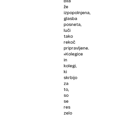
bila
že
izpopolnjena,
glasba
posneta,
luči
tako
rekoč
pripravljene.
»Kolegice
in
kolegi,
ki
skrbijo
za
to,
so
se
res
zelo