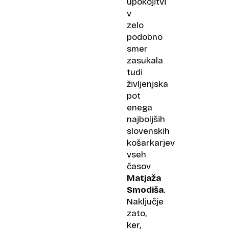
upokojitvi
v
zelo
podobno
smer
zasukala
tudi
življenjska
pot
enega
najboljših
slovenskih
košarkarjev
vseh
časov
Matjaža
Smodiša
.
Naključje
zato,
ker,