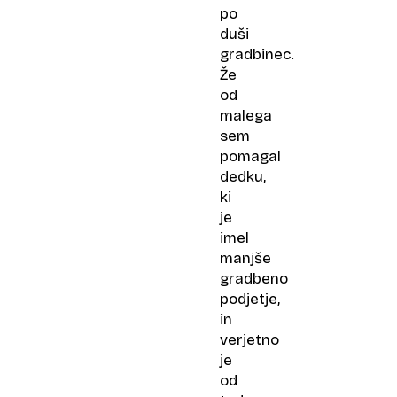
jaz
po
se
duši
vsega
gradbinec.
lotim«
Že
od
malega
sem
pomagal
dedku,
ki
je
imel
manjše
gradbeno
podjetje,
in
verjetno
je
od