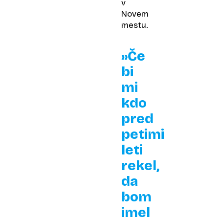
v
Novem
mestu.
»Če
bi
mi
kdo
pred
petimi
leti
rekel,
da
bom
imel