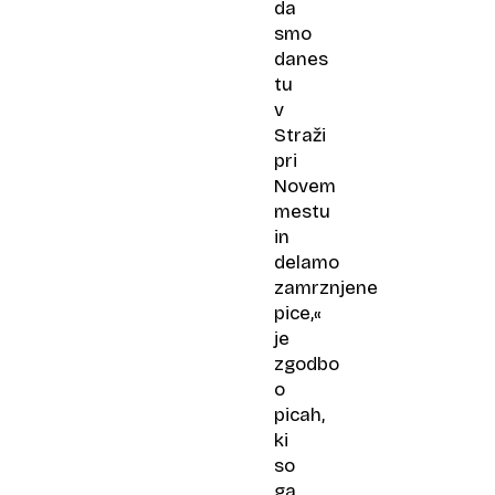
da
smo
danes
tu
v
Straži
pri
Novem
mestu
in
delamo
zamrznjene
pice,«
je
zgodbo
o
picah,
ki
so
ga