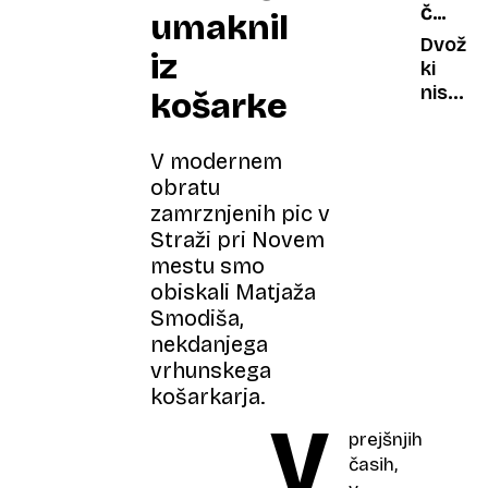
ČUDNI
umaknil
je
AVTOMO
upal
Dvoživ
iz
biti
ki
čuden
niso
košarke
nikoli
zaživel
V modernem
obratu
zamrznjenih pic v
Straži pri Novem
mestu smo
obiskali Matjaža
Smodiša,
nekdanjega
vrhunskega
košarkarja.
V
prejšnjih
časih,