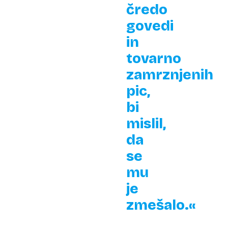
čredo
govedi
in
tovarno
zamrznjenih
pic,
bi
mislil,
da
se
mu
je
zmešalo.«