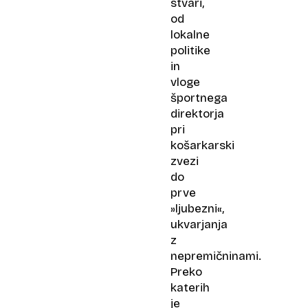
stvari,
od
lokalne
politike
in
vloge
športnega
direktorja
pri
košarkarski
zvezi
do
prve
»ljubezni«,
ukvarjanja
z
nepremičninami.
Preko
katerih
je