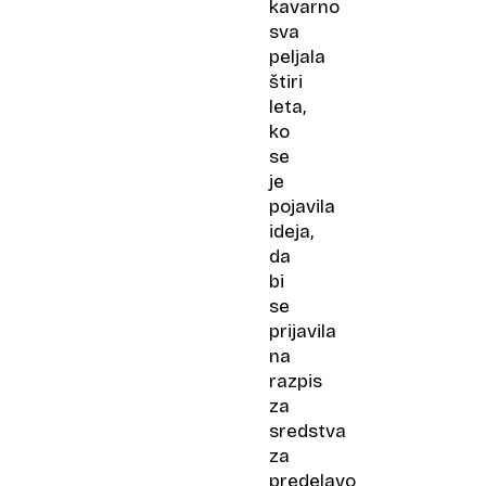
kavarno
sva
peljala
štiri
leta,
ko
se
je
pojavila
ideja,
da
bi
se
prijavila
na
razpis
za
sredstva
za
predelavo