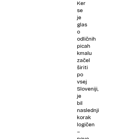
Ker
se
je
glas
o
odličnih
picah
kmalu
začel
širiti
po
vsej
Sloveniji,
je
bil
naslednji
korak
logičen
–
nove