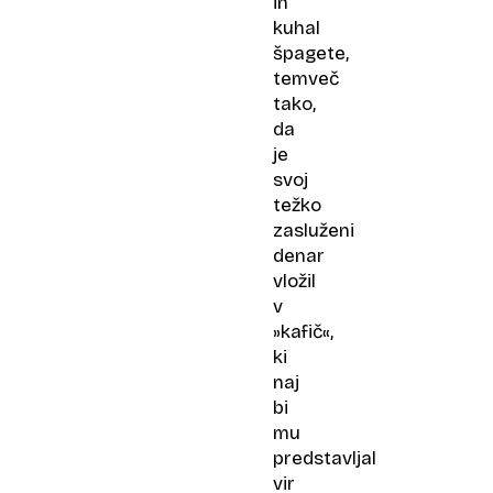
in
kuhal
špagete,
temveč
tako,
da
je
svoj
težko
zasluženi
denar
vložil
v
»kafič«,
ki
naj
bi
mu
predstavljal
vir