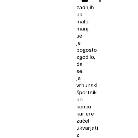
v
zadnjih
pa
malo
manj,
se
je
pogosto
zgodilo,
da
se
je
vrhunski
športnik
po
koncu
kariere
začel
ukvarjati
z