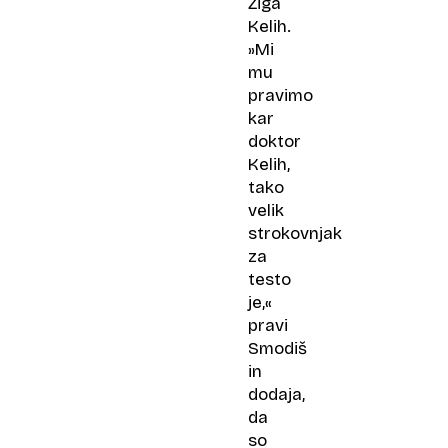
Žiga
Kelih.
»Mi
mu
pravimo
kar
doktor
Kelih,
tako
velik
strokovnjak
za
testo
je,«
pravi
Smodiš
in
dodaja,
da
so