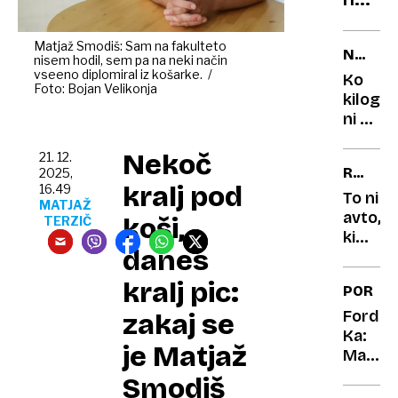
dolga
Neute
pohod
konfli
pravlj
Matjaž Smodiš: Sam na fakulteto
NAPAČ
nisem hodil, sem pa na neki način
in
MERSK
vseeno diplomiral iz košarke. /
Ko
preob
Foto: Bojan Velikonja
ENOTE
kilogr
na
ni bil
finan
kilogr
podro
Nekoč
napake
21. 12.
RENAU
2025,
ki so
kralj pod
16.49
CLIO
skoraj
To ni
MATJAŽ
povzro
avto,
koši,
TERZIČ
katast
ki
danes
sta
ga
kralj pic:
PORTR
vozila
dedek
Ford
zakaj se
in
Ka:
je Matjaž
babica
Mali
čudak,
Smodiš
ki si