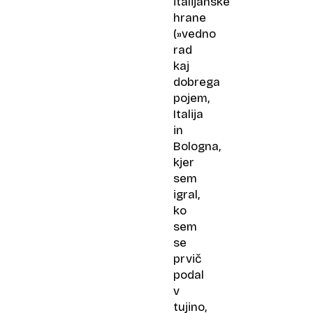
italijanske
hrane
(»vedno
rad
kaj
dobrega
pojem,
Italija
in
Bologna,
kjer
sem
igral,
ko
sem
se
prvič
podal
v
tujino,