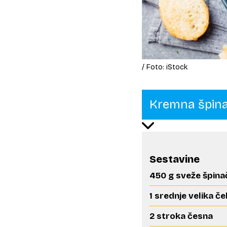
/ Foto: iStock
Kremna špina
Sestavine
450 g sveže špina
1 srednje velika č
2 stroka česna