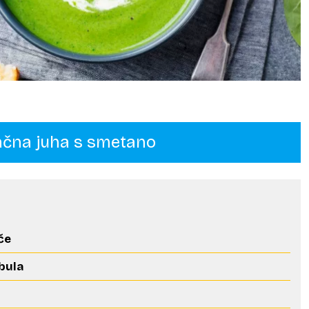
čna juha s smetano
če
ebula