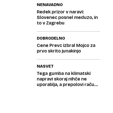
več uporabnikov
NENAVADNO
Redek prizor v naravi:
Slovenec posnel meduzo, in
to v Zagrebu
DOBRODELNO
Cene Prevc izbral Mojco za
prvo skrito junakinjo
NASVET
Tega gumba na klimatski
napravi skoraj nihče ne
uporablja, a prepolovi račun
za elektriko in hitreje hladi