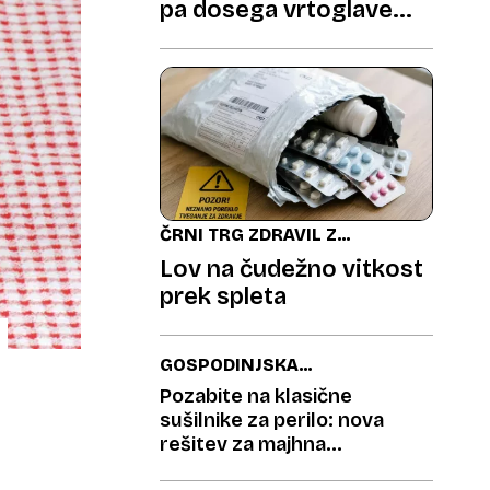
pa dosega vrtoglave
zneske
ČRNI TRG ZDRAVIL ZA
HUJŠANJE
Lov na čudežno vitkost
prek spleta
GOSPODINJSKA
OPRAVILA
Pozabite na klasične
sušilnike za perilo: nova
rešitev za majhna
stanovanja navdušuje vse