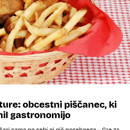
ure: obcestni piščanec, ki
il gastronomijo
šari sama po sebi ni nič posebnega – Gre za