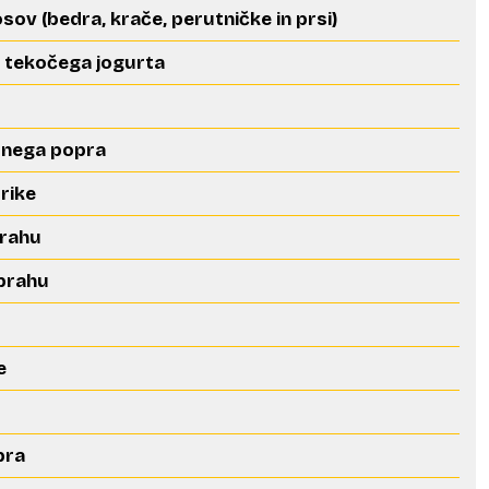
osov (bedra, krače, perutničke in prsi)
i tekočega jogurta
črnega popra
prike
prahu
 prahu
e
pra