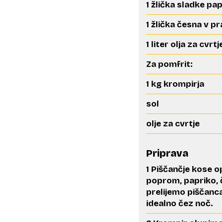
1 žlička sladke pa
1 žlička česna v p
1 liter olja za cvrtj
Za pomfrit:
1 kg krompirja
sol
olje za cvrtje
Priprava
1 Piščančje kose 
poprom, papriko, 
prelijemo piščanca
idealno čez noč.