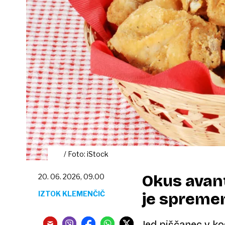
/ Foto: iStock
Okus avant
20. 06. 2026, 09.00
IZTOK KLEMENČIČ
je spremen
Jed piščanec v ko