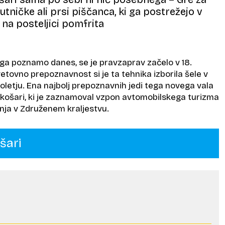
tničke ali prsi piščanca, ki ga postrežejo v
 na posteljici pomfrita
 ga poznamo danes, se je pravzaprav začelo v 18.
svetovno prepoznavnost si je ta tehnika izborila šele v
oletju. Ena najbolj prepoznavnih jedi tega novega vala
v košari, ki je zaznamoval vzpon avtomobilskega turizma
enja v Združenem kraljestvu.
šari