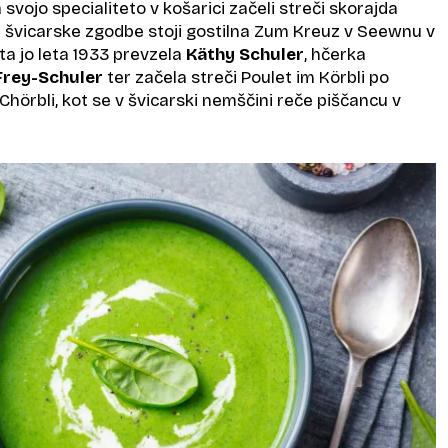
 svojo specialiteto v košarici začeli streči skorajda
u švicarske zgodbe stoji gostilna Zum Kreuz v Seewnu v
ta jo leta 1933 prevzela
Käthy Schuler
, hčerka
Frey-Schuler
ter začela streči Poulet im Körbli po
Chörbli, kot se v švicarski nemščini reče piščancu v