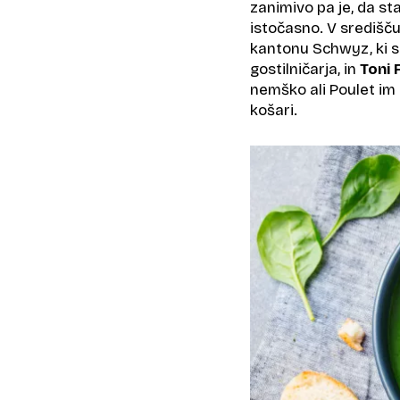
zanimivo pa je, da sta
istočasno. V središč
kantonu Schwyz, ki s
gostilničarja, in
Toni 
nemško ali Poulet im 
košari.