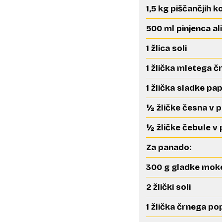
1,5 kg piščančjih k
500 ml pinjenca al
1 žlica soli
1 žlička mletega 
1 žlička sladke pa
½ žličke česna v 
½ žličke čebule v
Za panado:
300 g gladke mok
2 žlički soli
1 žlička črnega po