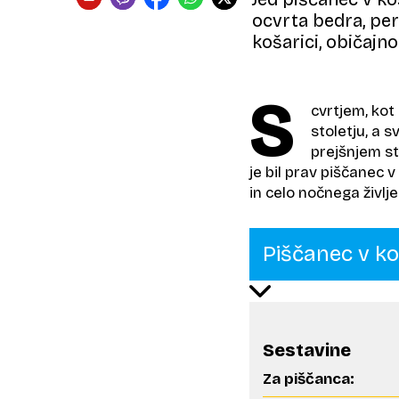
ocvrta bedra, peru
košarici, običajno
S
cvrtjem, kot
stoletju, a 
prejšnjem st
je bil prav piščanec 
in celo nočnega življ
Piščanec v ko
Sestavine
Za piščanca: