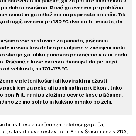
 in narežemo na palčke, ga za pol ure namočimo v
 pa dobro osušimo. Prvič ga cvremo pri približno
em minut in ga odložimo na papirnate brisače. Tik
a drugič cvremo pri 180 °C dve do tri minute, da
.
zmešamo vse sestavine za panado, piščanca
de in vsak kos dobro povaljamo v začinjeni moki.
javo skorjo ga lahko ponovno pomočimo v marinado
ko. Piščančje kose cvremo dvanajst do petnajst
 od velikosti, na 170–175 °C.
emo v pleteni košari ali kovinski mrežasti
 s papirjem za peko ali papirnatim prtičkom, tako
o pomfrit, nanj pa zložimo ocvrte kose piščanca,
dimo zeljno solato in kakšno omako po želji.
ačin hrustljavo zapečenega neletečega ptiča,
i, si lastita dve restavraciji. Ena v Švici in ena v ZDA,