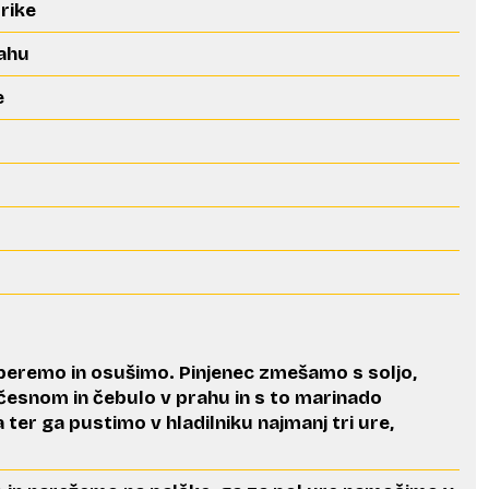
prike
rahu
e
operemo in osušimo. Pinjenec zmešamo s soljo,
česnom in čebulo v prahu in s to marinado
 ter ga pustimo v hladilniku najmanj tri ure,