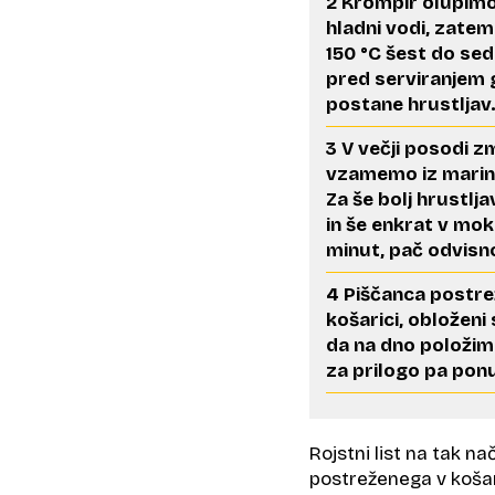
2 Krompir olupimo
hladni vodi, zatem
150 °C šest do sed
pred serviranjem g
postane hrustljav
3 V večji posodi 
vzamemo iz marina
Za še bolj hrustl
in še enkrat v mo
minut, pač odvisno
4 Piščanca postrež
košarici, obloženi
da na dno položim
za prilogo pa ponu
Rojstni list na tak n
postreženega v košaric