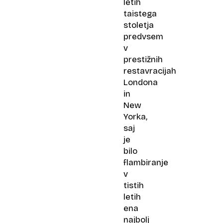
letih
taistega
stoletja
predvsem
v
prestižnih
restavracijah
Londona
in
New
Yorka,
saj
je
bilo
flambiranje
v
tistih
letih
ena
najbolj