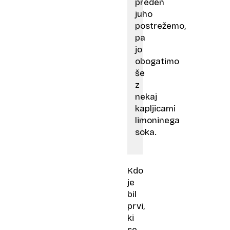
preden
juho
postrežemo,
pa
jo
obogatimo
še
z
nekaj
kapljicami
limoninega
soka.
Kdo
je
bil
prvi,
ki
se