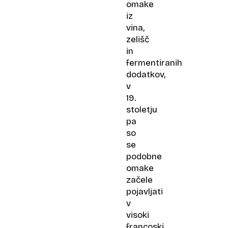
omake
iz
vina,
zelišč
in
fermentiranih
dodatkov,
v
19.
stoletju
pa
so
se
podobne
omake
začele
pojavljati
v
visoki
francoski