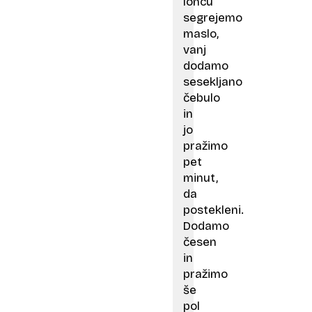
loncu
segrejemo
maslo,
vanj
dodamo
sesekljano
čebulo
in
jo
pražimo
pet
minut,
da
postekleni.
Dodamo
česen
in
pražimo
še
pol