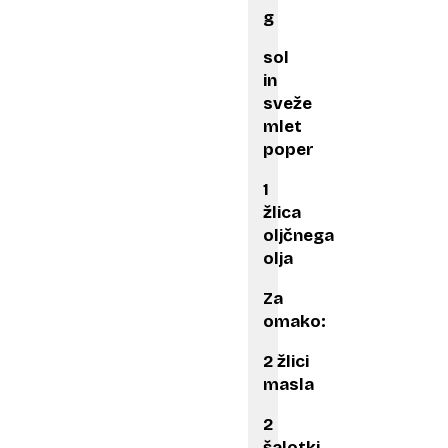
g
sol
in
sveže
mlet
poper
1
žlica
oljčnega
olja
Za
omako:
2 žlici
masla
2
šalotki