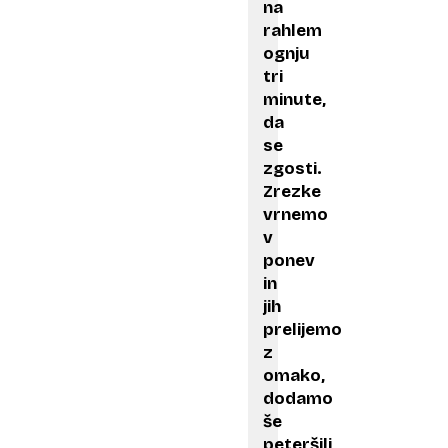
na
rahlem
ognju
tri
minute,
da
se
zgosti.
Zrezke
vrnemo
v
ponev
in
jih
prelijemo
z
omako,
dodamo
še
peteršilj