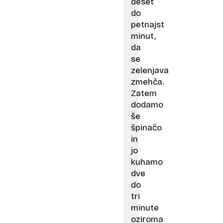
deset
do
petnajst
minut,
da
se
zelenjava
zmehča.
Zatem
dodamo
še
špinačo
in
jo
kuhamo
dve
do
tri
minute
oziroma