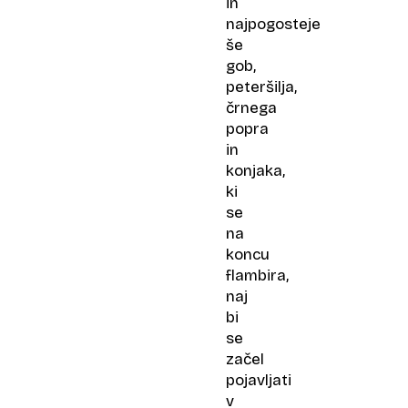
in
najpogosteje
še
gob,
peteršilja,
črnega
popra
in
konjaka,
ki
se
na
koncu
flambira,
naj
bi
se
začel
pojavljati
v