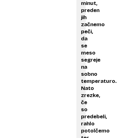
minut,
preden
jih
začnemo
peči,
da
se
meso
segreje
na
sobno
temperaturo.
Nato
zrezke,
če
so
predebeli,
rahlo
potolčemo
ter