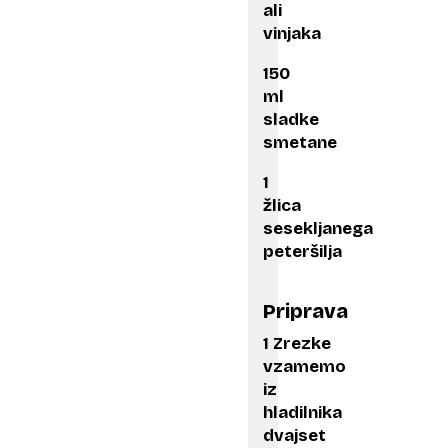
ali
vinjaka
150
ml
sladke
smetane
1
žlica
sesekljanega
peteršilja
Priprava
1 Zrezke
vzamemo
iz
hladilnika
dvajset