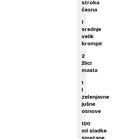
stroka
česna
1
srednje
velik
krompir
2
žlici
masla
1
l
zelenjavne
jušne
osnove
100
ml sladke
smetane