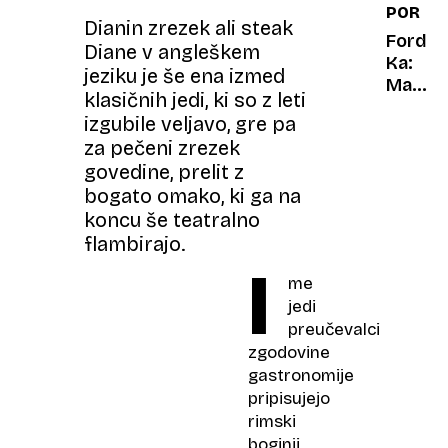
PORTR
vozila
Dianin zrezek ali steak
dedek
Ford
Diane v angleškem
in
Ka:
jeziku je še ena izmed
babica
Mali
klasičnih jedi, ki so z leti
čudak,
izgubile veljavo, gre pa
ki si
za pečeni zrezek
je
govedine, prelit z
upal
bogato omako, ki ga na
biti
čuden
koncu še teatralno
flambirajo.
I
me
jedi
preučevalci
zgodovine
gastronomije
pripisujejo
rimski
boginji