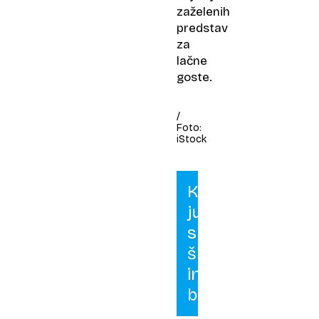
zaželenih
predstav
za
lačne
goste.
/
Foto:
iStock
Kremna
juha
s
špinačo
in
brokolijem