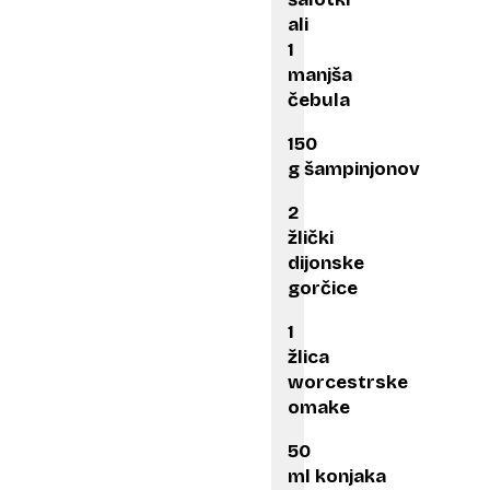
ali
1
manjša
čebula
150
g šampinjonov
2
žlički
dijonske
gorčice
1
žlica
worcestrske
omake
50
ml konjaka