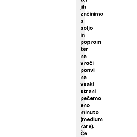
jih
začinimo
s
soljo
in
poprom
ter
na
vroči
ponvi
na
vsaki
strani
pečemo
eno
minuto
(medium
rare).
Če