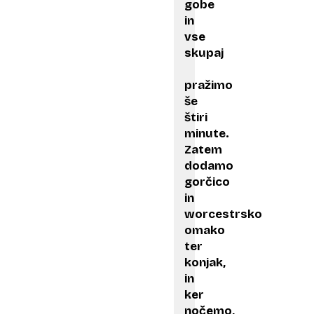
gobe
in
vse
skupaj
pražimo
še
štiri
minute.
Zatem
dodamo
gorčico
in
worcestrsko
omako
ter
konjak,
in
ker
nočemo,