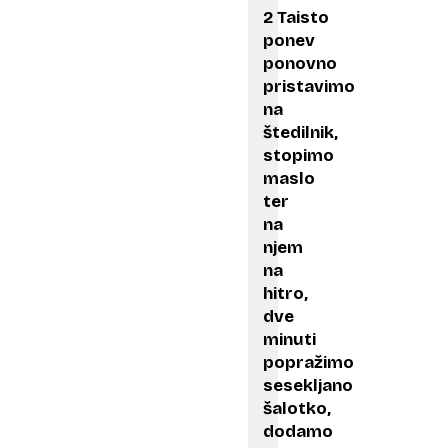
2 Taisto
ponev
ponovno
pristavimo
na
štedilnik,
stopimo
maslo
ter
na
njem
na
hitro,
dve
minuti
popražimo
sesekljano
šalotko,
dodamo