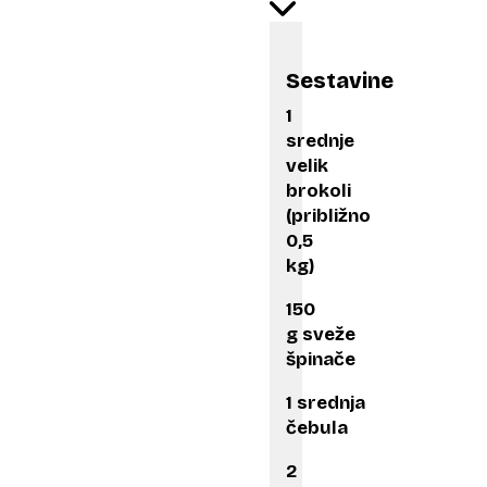
Sestavine
1
srednje
velik
brokoli
(približno
0,5
kg)
150
g sveže
špinače
1 srednja
čebula
2