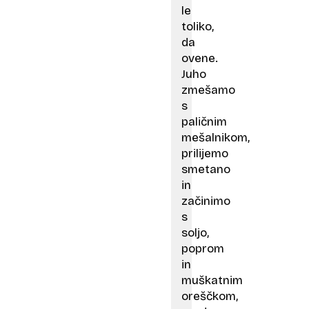
le
toliko,
da
ovene.
Juho
zmešamo
s
paličnim
mešalnikom,
prilijemo
smetano
in
začinimo
s
soljo,
poprom
in
muškatnim
oreščkom,