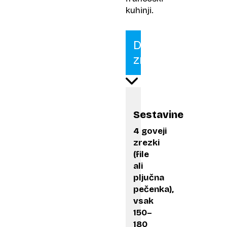
kuhinji.
Dianin
zrezek
Sestavine
4 goveji
zrezki
(file
ali
pljučna
pečenka),
vsak
150–
180