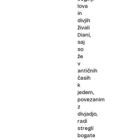
lova
in
divjih
živali
Diani,
saj
so
že
v
antičnih
časih
k
jedem,
povezanim
z
divjadjo,
radi
stregli
bogate