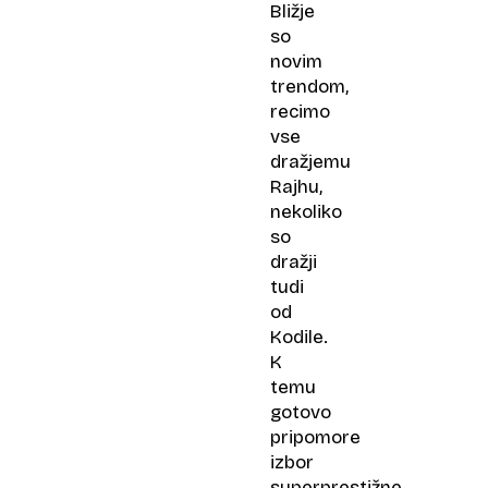
Bližje
so
novim
trendom,
recimo
vse
dražjemu
Rajhu,
nekoliko
so
dražji
tudi
od
Kodile.
K
temu
gotovo
pripomore
izbor
superprestižne