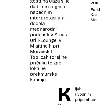
gostilna Oaza si je,
PORTR
vozila
da bi se izognila
dedek
Ford
napačnim
in
Ka:
interpretacijam,
babica
Mali
dodala
čudak,
mednarodni
ki si
podnaslov Steak-
je
Grill-Lounge. V
upal
Mlajtincih pri
biti
čuden
Moravskih
Toplicah torej ne
pričakujte zgolj
lokalne
prekmurske
kuhinje.
K
ljub
uvodnim
pripombam