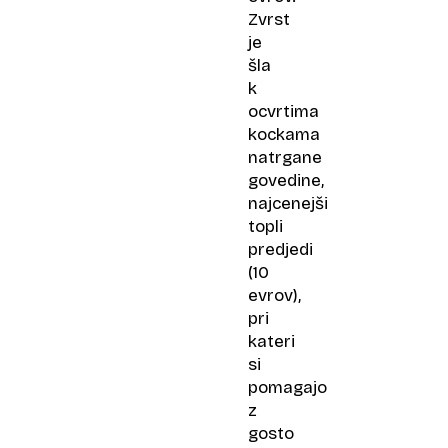
Zvrst
je
šla
k
ocvrtima
kockama
natrgane
govedine,
najcenejši
topli
predjedi
(10
evrov),
pri
kateri
si
pomagajo
z
gosto