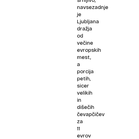
srhljivo,
navsezadnje
je
Ljubljana
dražja
od
večine
evropskih
mest,
a
porcija
petih,
sicer
velikih
in
dišečih
čevapčičev
za
11
evrov