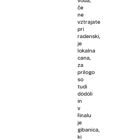
voda,
če
ne
vztrajate
pri
radenski,
je
lokalna
cana,
za
prilogo
so
tudi
dödöli
in
v
finalu
je
gibanica,
ki