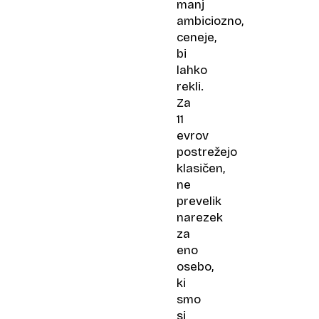
manj
ambiciozno,
ceneje,
bi
lahko
rekli.
Za
11
evrov
postrežejo
klasičen,
ne
prevelik
narezek
za
eno
osebo,
ki
smo
si