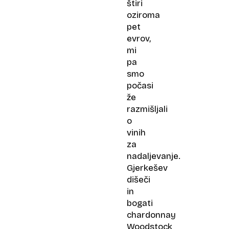
štiri
oziroma
pet
evrov,
mi
pa
smo
počasi
že
razmišljali
o
vinih
za
nadaljevanje.
Gjerkešev
dišeči
in
bogati
chardonnay
Woodstock