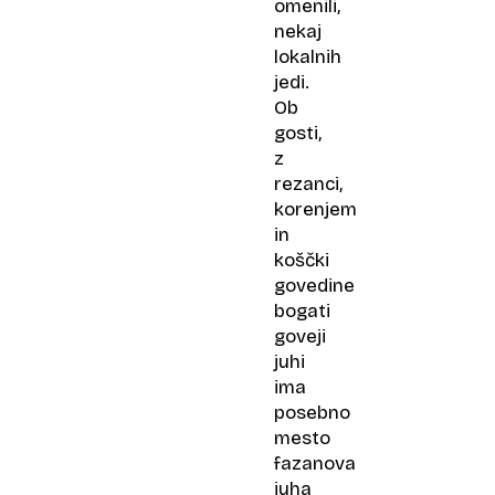
omenili,
nekaj
lokalnih
jedi.
Ob
gosti,
z
rezanci,
korenjem
in
koščki
govedine
bogati
goveji
juhi
ima
posebno
mesto
fazanova
juha