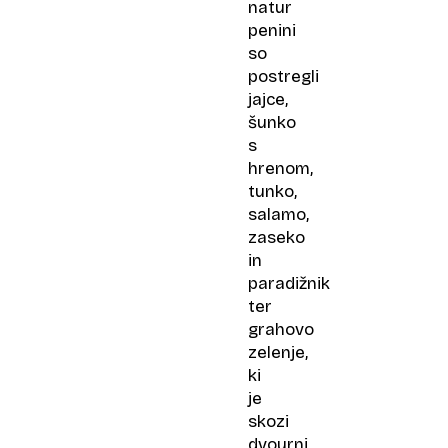
natur
penini
so
postregli
jajce,
šunko
s
hrenom,
tunko,
salamo,
zaseko
in
paradižnik
ter
grahovo
zelenje,
ki
je
skozi
dvourni