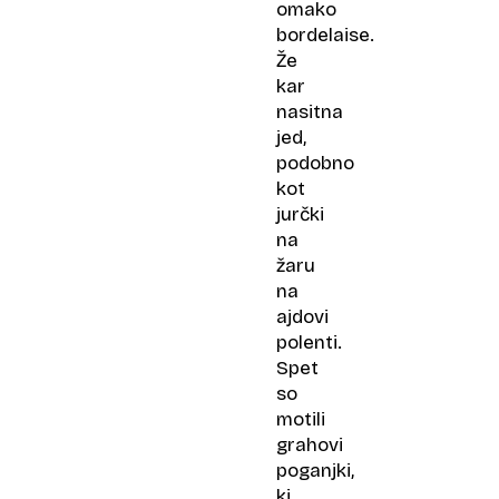
omako
bordelaise.
Že
kar
nasitna
jed,
podobno
kot
jurčki
na
žaru
na
ajdovi
polenti.
Spet
so
motili
grahovi
poganjki,
ki