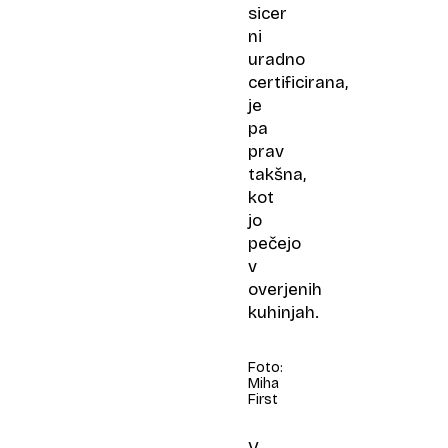
sicer
ni
uradno
certificirana,
je
pa
prav
takšna,
kot
jo
pečejo
v
overjenih
kuhinjah.
Foto:
Miha
First
V