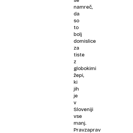
se
namreč,
da
so
to
bolj
domislice
za
tiste
z
globokimi
žepi,
ki
jih
je
v
Sloveniji
vse
manj.
Pravzaprav