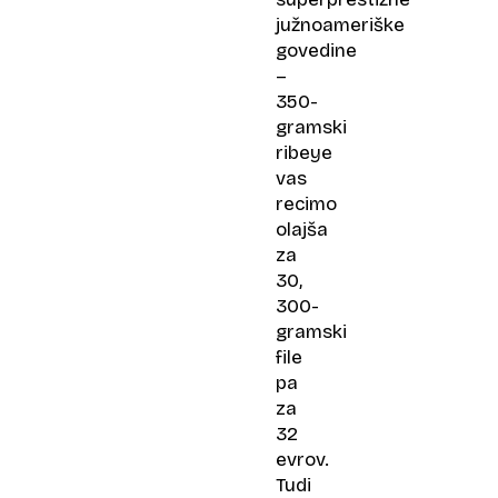
južnoameriške
govedine
–
350-
gramski
ribeye
vas
recimo
olajša
za
30,
300-
gramski
file
pa
za
32
evrov.
Tudi