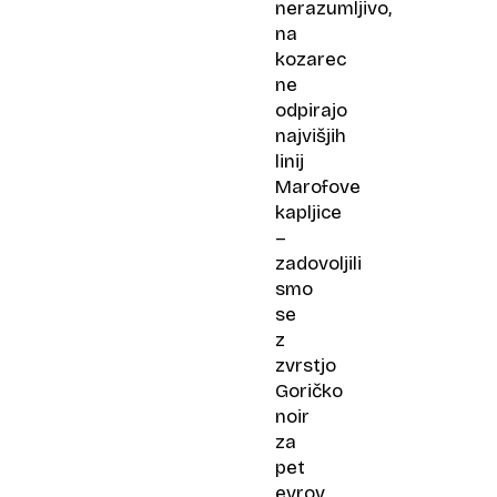
nerazumljivo,
na
kozarec
ne
odpirajo
najvišjih
linij
Marofove
kapljice
–
zadovoljili
smo
se
z
zvrstjo
Goričko
noir
za
pet
evrov.