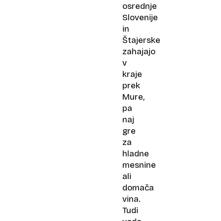
osrednje
Slovenije
in
Štajerske
zahajajo
v
kraje
prek
Mure,
pa
naj
gre
za
hladne
mesnine
ali
domača
vina.
Tudi