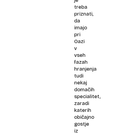
je
treba
priznati,
da
imajo
pri
Oazi
v
vseh
fazah
hranjenja
tudi
nekaj
domačih
specialitet,
zaradi
katerih
običajno
gostje
iz