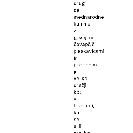
drugi
del
mednarodne
kuhinje
z
govejimi
čevapčiči,
pleskavicami
in
podobnim
je
veliko
dražji
kot
v
Ljubljani,
kar
se
sliši