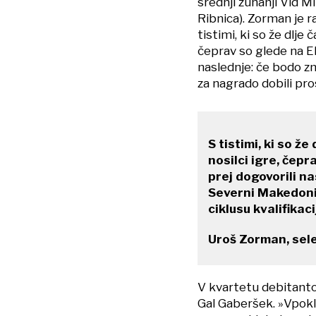
srednji zunanji Vid M
Ribnica). Zorman je 
tistimi, ki so že dlje
čeprav so glede na E
naslednje: če bodo z
za nagrado dobili pros
S tistimi, ki so ž
nosilci igre, čep
prej dogovorili n
Severni Makedonij
ciklusu kvalifikaci
Uroš Zorman, sele
V kvartetu debitantov
Gal Gaberšek. »Vpokli