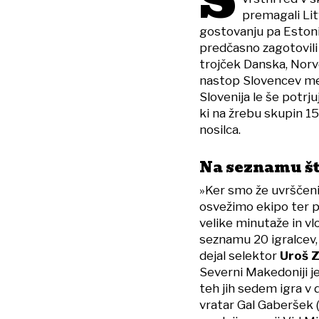
S
premagali Lit
gostovanju pa Estonij
predčasno zagotovili
trojček Danska, Norv
nastop Slovencev me
Slovenija le še potrju
ki na žrebu skupin 1
nosilca.
Na seznamu št
»Ker smo že uvrščeni
osvežimo ekipo ter po
velike minutaže in vlo
seznamu 20 igralcev, k
dejal selektor
Uroš 
Severni Makedoniji je
teh jih sedem igra v 
vratar Gal Gaberšek (