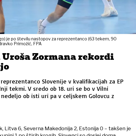
ogo) je po številu nastopov za reprezentanco (63 tekem, 90
 Zdravko Primožič, FPA
a Uroša Zormana rekordi
jo
eprezentanco Slovenije v kvalifikacijah za EP
ji tekmi. V sredo ob 18. uri se bo v Vilni
 nedeljo ob isti uri pa v celjskem Golovcu z
k, Litva 6, Severna Makedonija 2, Estonija 0 – takšen je
kupini 1 po štirih krogih. Slovenci so doslej doma