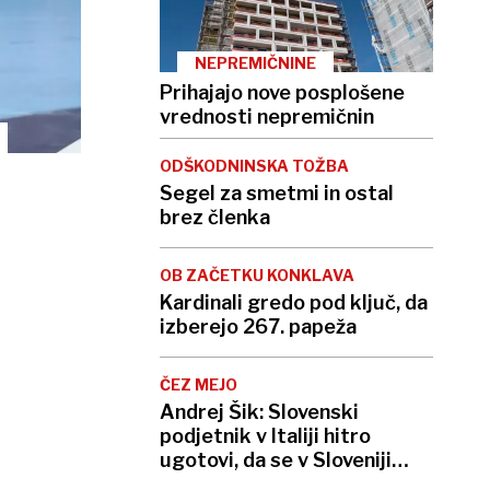
NEPREMIČNINE
Prihajajo nove posplošene
vrednosti nepremičnin
ODŠKODNINSKA TOŽBA
Segel za smetmi in ostal
brez členka
OB ZAČETKU KONKLAVA
Kardinali gredo pod ključ, da
izberejo 267. papeža
ČEZ MEJO
Andrej Šik: Slovenski
podjetnik v Italiji hitro
ugotovi, da se v Sloveniji
nima tako slabo