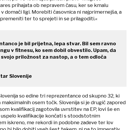
 zares prihajata ob nepravem času, ker se kmalu
 v domači ligi. Morebiti časovnica ni najprimernejša, a
emeniti ter to sprejeti in se prilagoditi.«
tanco je bil prijetna, lepa stvar. Bil sem ravno
ngu v fitnesu, ko sem dobil obvestilo. Upam, da
l svojo priložnost za nastop, a o tem odloča
tar Slovenije
 Slovenija so edine tri reprezentance od skupno 32, ki
h maksimalnih osem točk. Slovenija si je drugič zapored
om kvalifikacij zagotovila uvrstitev na EP, lovi še en
ni uspelo kvalifikacije končati s stoodstotnim
m iskreno, me rekordi in podobne zadeve ter lov
po bi bilo dobiti vseh šest tekem, ni pa to imperativ,