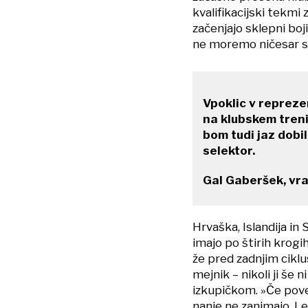
kvalifikacijski tekmi
začenjajo sklepni boji
ne moremo ničesar spr
Vpoklic v reprezen
na klubskem treni
bom tudi jaz dobi
selektor.
Gal Gaberšek, vra
Hrvaška, Islandija in
imajo po štirih krogi
že pred zadnjim ciklus
mejnik – nikoli ji še 
izkupičkom. »Če pove
nanje ne zanimajo. Le