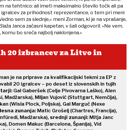
m na tehtnico: ali imeti maksimalno število točk ali pa
 pet igralcev za prihodnost reprezentance, o tem pri meni
edno sem za slednje,« meni Zorman, ki je na vprašanje,
laža Janca začasni kapetan, v šali odgovoril: »Ne vem.
i, komu bo sreča najbolj naklonjena.«
 20 izbrancev za Litvo in
an je na priprave za kvalifikacijski tekmi za EP z
ovabil 20 igralcev – po deset iz slovenskih in tujih
tarji:
Gal Gaberšek (Celje Pivovarna Laško), Alen
, Madžarska), Miljan Vujović (Stuttgart, Nemčija),
an (Wisla Plock, Poljska), Gal Marguč (Nexe
desna zunanja:
Matic Grošelj (Chartres, Francija),
onfüredi, Madžarska),
srednji zunanji:
Mitja Janc
ska), Domen Makuc (Barcelona, Španija), Vid