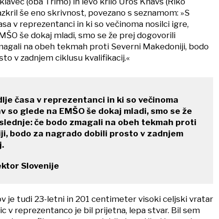
iklavec (oba Trimo) in levo krilo Uroš Knavs (Riko
razkril še eno skrivnost, povezano s seznamom: »S
 časa v reprezentanci in ki so večinoma nosilci igre,
MŠO še dokaj mladi, smo se že prej dogovorili
magali na obeh tekmah proti Severni Makedoniji, bodo
to v zadnjem ciklusu kvalifikacij.«
e dlje časa v reprezentanci in ki so večinoma
rav so glede na EMŠO še dokaj mladi, smo se že
aslednje: če bodo zmagali na obeh tekmah proti
i, bodo za nagrado dobili prosto v zadnjem
j.
ktor Slovenije
 je tudi 23-letni in 201 centimeter visoki celjski vratar
c v reprezentanco je bil prijetna, lepa stvar. Bil sem