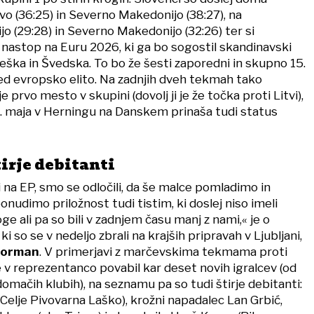
vo (36:25) in Severno Makedonijo (38:27), na
o (29:28) in Severno Makedonijo (32:26) ter si
 nastop na Euru 2026, ki ga bo sogostil skandinavski
eška in Švedska. To bo že šesti zaporedni in skupno 15.
d evropsko elito. Na zadnjih dveh tekmah tako
je prvo mesto v skupini (dovolj ji je že točka proti Litvi),
5. maja v Herningu na Danskem prinaša tudi status
irje debitanti
 na EP, smo se odločili, da še malce pomladimo in
nudimo priložnost tudi tistim, ki doslej niso imeli
ge ali pa so bili v zadnjem času manj z nami,« je o
i so se v nedeljo zbrali na krajših pripravah v Ljubljani,
Zorman
. V primerjavi z marčevskima tekmama proti
 v reprezentanco povabil kar deset novih igralcev (od
domačih klubih), na seznamu pa so tudi štirje debitanti:
Celje Pivovarna Laško), krožni napadalec Lan Grbić,