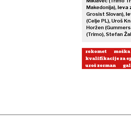
Miklavec (Trimo Tr
Makedonija),
leva 
Grosist Slovan),
le
(Celje PL), Uroš Kn
Horžen (Gummersba
(Trimo), Stefan Žab
rokomet
moška 
kvalifikacije za e
uroš zorman
gal