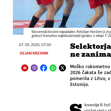
Slovenski krožni napadalec Kristjan Horžen (z ž
golov) trenutno najizkušenejši igralec v ekipi. F
Selektorj
07. 05. 2025, 07.00
ne zanima
DEJAN KRESNIK
Moško rokometno r
2026 čakata še zadn
pomerila z Litvo, v
Estonijo.
lovenija 8 toč
vrstni red v s