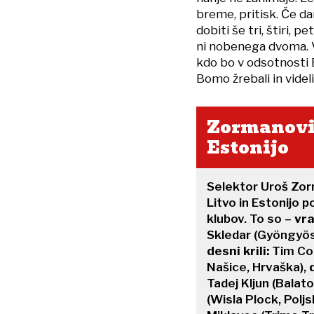
breme, pritisk. Če da
dobiti še tri, štiri,
ni nobenega dvoma. V
kdo bo v odsotnosti B
Bomo žrebali in videl
Zormanovih
Estonijo
Selektor Uroš Zorm
Litvo in Estonijo p
klubov. To so –
vra
Skledar (Gyöngyösi
desni krili:
Tim Cok
Našice, Hrvaška),
Tadej Kljun (Balat
(Wisla Plock, Polj