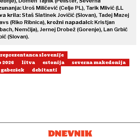
ebnje), Domen Tajnik (Pelister, Severna
zunanja:
Uroš Miličević (Celje PL), Tarik Mlivić (LL
va krila:
Staš Slatinek Jovičić (Slovan), Tadej Mazej
avs (Riko Ribnica),
krožni napadalci:
Kristjan
ch, Nemčija), Jernej Drobež (Gorenje), Lan Grbić
ić (Slovan).
reprezentanca slovenije
p 2026
litva
estonija
severna makedonija
 gaberšek
debitanti