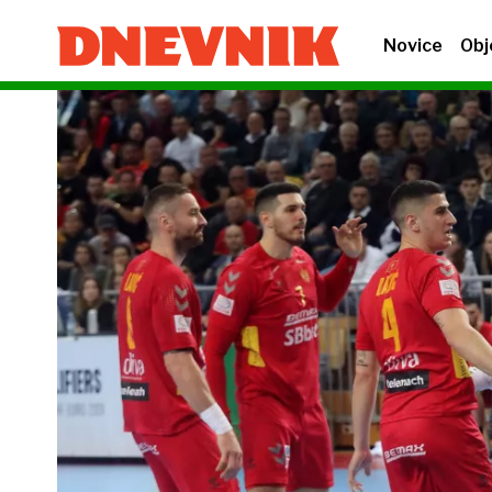
Novice
Obj