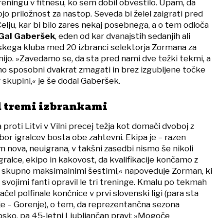
eningu v fitnesu, ko sem dobil obvestilo. Upam, da
ojo priložnost za nastop. Seveda bi želel zaigrati pred
elju, kar bi bilo zares nekaj posebnega, a o tem odloča
Gal Gaberšek
, eden od kar dvanajstih sedanjih ali
jskega kluba med 20 izbranci selektorja Zormana za
nijo. »Zavedamo se, da sta pred nami dve težki tekmi, a
o sposobni dvakrat zmagati in brez izgubljene točke
 skupini,« je še dodal Gaberšek.
d tremi izbrankami
 proti Litvi v Vilni precej težja kot domači dvoboj z
zbor igralcev bosta obe zahtevni. Ekipa je – razen
 nova, neuigrana, v takšni zasedbi nismo še nikoli
igralce, ekipo in kakovost, da kvalifikacije končamo z
skupno maksimalnimi šestimi,« napoveduje Zorman, ki
 svojimi fanti opravil le tri treninge. Kmalu po tekmah
začel polfinale končnice v prvi slovenski ligi (para sta
lje – Gorenje), o tem, da reprezentančna sezona
sko, pa 45-letni Ljubljančan pravi: »Mogoče