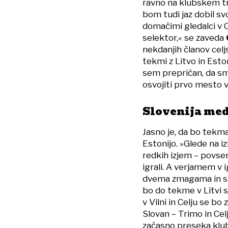
ravno na klubskem tr
bom tudi jaz dobil sv
domačimi gledalci v C
selektor,« se zaveda
nekdanjih članov cel
tekmi z Litvo in Esto
sem prepričan, da sm
osvojiti prvo mesto v
Slovenija me
Jasno je, da bo tekma
Estonijo. »Glede na i
redkih izjem – povsem
igrali. A verjamem v 
dvema zmagama in s 
bo do tekme v Litvi s
v Vilni in Celju se bo 
Slovan – Trimo in Ce
začasno preseka klub