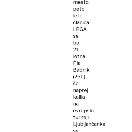
mesto,
peto
leto
članica
LPGA,
se
bo
21-
letna
Pia
Babnik
(251.)
še
naprej
kalila
na
evropski
turneji.
Ljubljančanka
se