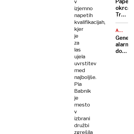
gotovi
Papež
v
in
in
okrcal
izjemno
izginil
nakita
Trumpa
napetih
Želi
kvalifikacijah,
razbiti
kjer
ANONIM
zavezn
je
DAROVA
Genets
med
za
alarm:
ZDA
las
donato
in
ujela
sperm
Evropo
uvrstitev
z
med
rizično
najboljše.
mutaci
oplodil
Pia
skoraj
Babnik
200
je
žensk
mesto
v
izbrani
družbi
zgrešila