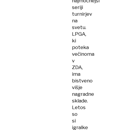
najmočnejši
seriji
turnirjev
na
svetu.
LPGA,
ki
poteka
večinoma
v
ZDA,
ima
bistveno
višje
nagradne
sklade.
Letos
so
si
igralke