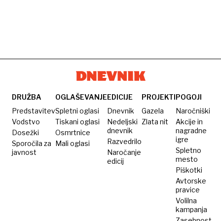
DRUŽBA
OGLAŠEVANJE
EDICIJE
PROJEKTI
POGOJI
Predstavitev
Spletni oglasi
Dnevnik
Gazela
Naročniški
Vodstvo
Tiskani oglasi
Nedeljski
Zlata nit
Akcije in
dnevnik
nagradne
Dosežki
Osmrtnice
igre
Razvedrilo
Sporočila za
Mali oglasi
Spletno
javnost
Naročanje
mesto
edicij
Piškotki
Avtorske
pravice
Volilna
kampanja
Zasebnost