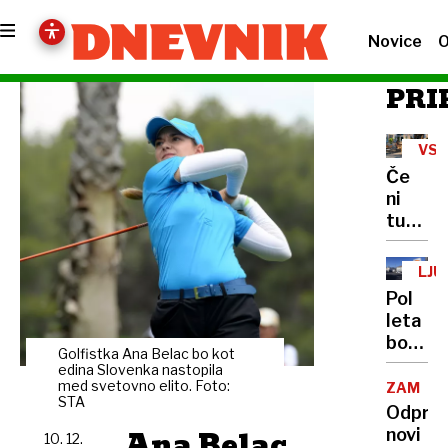
Novice
O
PRI
VSE
NE
Če
ni
turisto
ljublja
gostin
LJU
puščaj
Pol
domač
leta
žejne
bo
– in
Golfistka Ana Belac bo kot
železn
edina Slovenka nastopila
tvegaj
postaj
med svetovno elito. Foto:
ZAMIK
visoko
STA
razdel
Odprli
globo
na
Ana Belac
novi
10. 12.