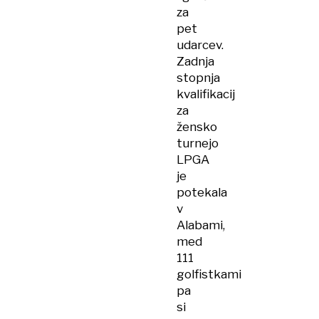
za
pet
udarcev.
Zadnja
stopnja
kvalifikacij
za
žensko
turnejo
LPGA
je
potekala
v
Alabami,
med
111
golfistkami
pa
si