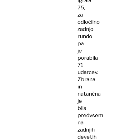
igrala
75,
za
odločilno
zadnjo
rundo
pa
je
porabila
71
udarcev.
Zbrana
in
natančna
je
bila
predvsem
na
zadnjih
devetih