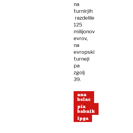
na
turnirjih
razdelile
125
milijonov
evrov,
na
evropski
turneji
pa
zgolj
39.
ana
belac
pia
babnik
lpga