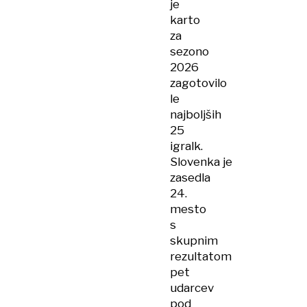
je
karto
za
sezono
2026
zagotovilo
le
najboljših
25
igralk.
Slovenka je
zasedla
24.
mesto
s
skupnim
rezultatom
pet
udarcev
pod