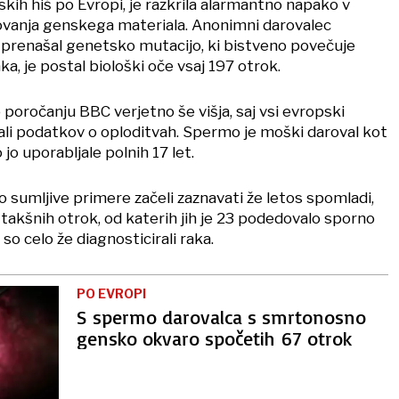
jskih hiš po Evropi, je razkrila alarmantno napako v
vanja genskega materiala. Anonimni darovalec
 prenašal genetsko mutacijo, ki bistveno povečuje
a, je postal biološki oče vsaj 197 otrok.
 poročanju BBC verjetno še višja, saj vsi evropski
ali podatkov o oploditvah. Spermo je moški daroval kot
 jo uporabljale polnih 17 let.
o sumljive primere začeli zaznavati že letos spomladi,
67 takšnih otrok, od katerih jih je 23 podedovalo sporno
so celo že diagnosticirali raka.
PO EVROPI
S spermo darovalca s smrtonosno
gensko okvaro spočetih 67 otrok