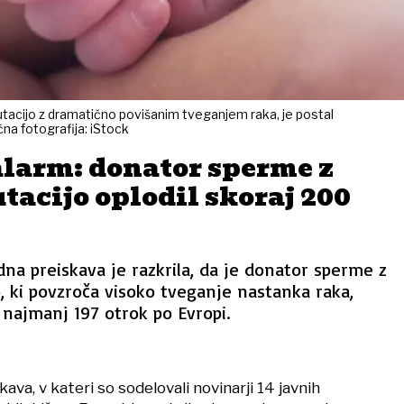
tacijo z dramatično povišanim tveganjem raka, je postal
čna fotografija: iStock
alarm: donator sperme z
tacijo oplodil skoraj 200
a preiskava je razkrila, da je donator sperme z
 ki povzroča visoko tveganje nastanka raka,
e najmanj 197 otrok po Evropi.
ava, v kateri so sodelovali novinarji 14 javnih