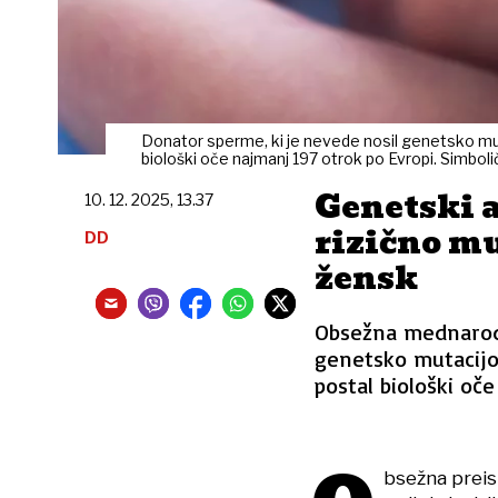
Donator sperme, ki je nevede nosil genetsko mu
biološki oče najmanj 197 otrok po Evropi. Simboli
Genetski 
10. 12. 2025, 13.37
rizično mu
DD
žensk
Obsežna mednarodn
genetsko mutacijo,
postal biološki oč
bsežna preisk