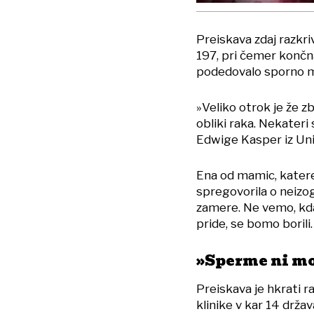
Preiskava zdaj razkriv
197, pri čemer končna
podedovalo sporno m
»Veliko otrok je že zb
obliki raka. Nekateri 
Edwige Kasper iz Univ
Ena od mamic, katere
spregovorila o neizog
zamere. Ne vemo, kda
pride, se bomo borili
»Sperme ni mo
Preiskava je hkrati r
klinike v kar 14 držav