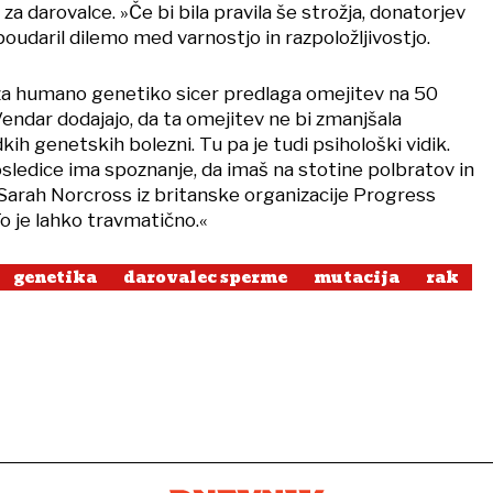
a darovalce. »Če bi bila pravila še strožja, donatorjev
 poudaril dilemo med varnostjo in razpoložljivostjo.
za humano genetiko sicer predlaga omejitev na 50
Vendar dodajajo, da ta omejitev ne bi zmanjšala
ih genetskih bolezni. Tu pa je tudi psihološki vidik.
ledice ima spoznanje, da imaš na stotine polbratov in
 Sarah Norcross iz britanske organizacije Progress
o je lahko travmatično.«
genetika
darovalec sperme
mutacija
rak