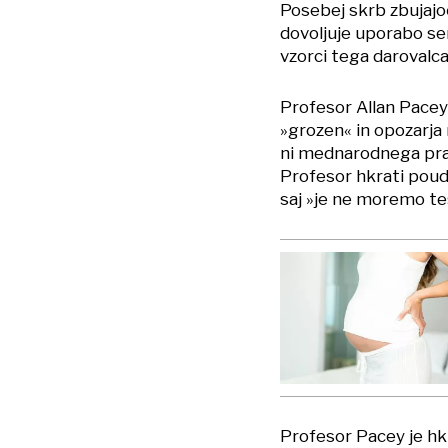
Posebej skrb zbujajoč
dovoljuje uporabo se
vzorci tega darovalca
Profesor Allan Pacey
»grozen« in opozarja
ni mednarodnega prav
Profesor hkrati poud
saj »je ne moremo te
Profesor Pacey je hkra