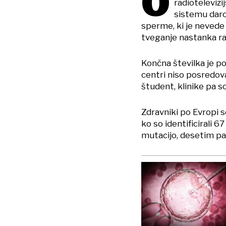
O
radiotelevizi
sistemu daro
sperme, ki je nevede
tveganje nastanka rak
Končna številka je po
centri niso posredov
študent, klinike pa so
Zdravniki po Evropi s
ko so identificirali 
mutacijo, desetim pa 