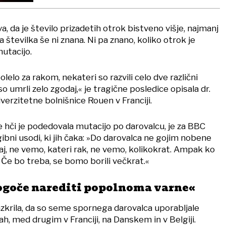
a, da je število prizadetih otrok bistveno višje, najmanj
 številka še ni znana. Ni pa znano, koliko otrok je
utacijo.
olelo za rakom, nekateri so razvili celo dve različni
so umrli zelo zgodaj,« je tragične posledice opisala dr.
erzitetne bolnišnice Rouen v Franciji.
 hči je podedovala mutacijo po darovalcu, je za BBC
ibni usodi, ki jih čaka: »Do darovalca ne gojim nobene
j, ne vemo, kateri rak, ne vemo, kolikokrat. Ampak ko
. Če bo treba, se bomo borili večkrat.«
goče narediti popolnoma varne«
azkrila, da so seme spornega darovalca uporabljale
ah, med drugim v Franciji, na Danskem in v Belgiji.