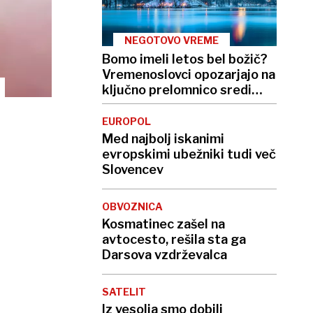
NEGOTOVO VREME
Bomo imeli letos bel božič?
Vremenoslovci opozarjajo na
ključno prelomnico sredi
meseca
EUROPOL
Med najbolj iskanimi
evropskimi ubežniki tudi več
Slovencev
OBVOZNICA
Kosmatinec zašel na
avtocesto, rešila sta ga
Darsova vzdrževalca
SATELIT
Iz vesolja smo dobili