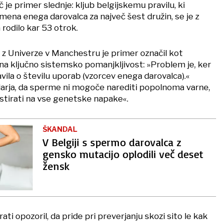
 je primer slednje: kljub belgijskemu pravilu, ki
mena enega darovalca za največ šest družin, se je z
 rodilo kar 53 otrok.
 z Univerze v Manchestru je primer označil kot
 na ključno sistemsko pomanjkljivost: »Problem je, ker
ila o številu uporab (vzorcev enega darovalca).«
arja, da sperme ni mogoče narediti popolnoma varne,
stirati na vse genetske napake«.
ŠKANDAL
V Belgiji s spermo darovalca z
gensko mutacijo oplodili več deset
žensk
ti opozoril, da pride pri preverjanju skozi sito le kak