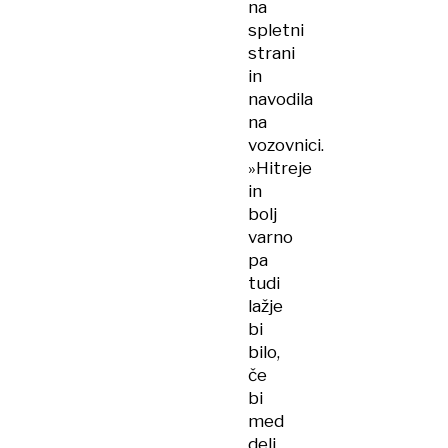
na
spletni
strani
in
navodila
na
vozovnici.
»Hitreje
in
bolj
varno
pa
tudi
lažje
bi
bilo,
če
bi
med
deli