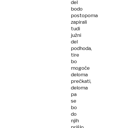
del
bodo
postopoma
zapirali
tudi
južni
del
podhoda,
tire
bo
mogoče
deloma
prečkati,
deloma
pa
se
bo
do
njih
prišlo