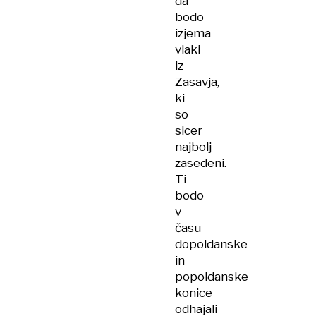
da
bodo
izjema
vlaki
iz
Zasavja,
ki
so
sicer
najbolj
zasedeni.
Ti
bodo
v
času
dopoldanske
in
popoldanske
konice
odhajali