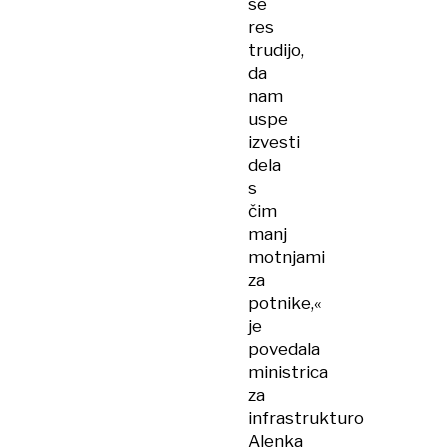
se
res
trudijo,
da
nam
uspe
izvesti
dela
s
čim
manj
motnjami
za
potnike,«
je
povedala
ministrica
za
infrastrukturo
Alenka