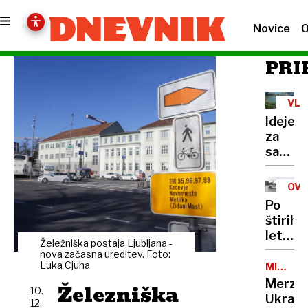
Novice
O
PRI
VL
Ideje
za
savinjs
šalešk
regijo:
OV
plavaj
Po
elektra
štirih
baterij
letih
hraniln
Želežniška postaja Ljubljana -
raziska
nova začasna ureditev. Foto:
in
umor
Luka Cjuha
MIROVNI
vodik
POGOVO
Tomaža
Merz:
Železniška
10.
za
Ukraji
12.