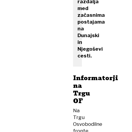
razdalja
med
začasnima
postajama
na
Dunajski
in
Njegoševi
cesti.
Informatorji
na
Trgu
OF
Na
Trgu
Osvobodilne
fronte