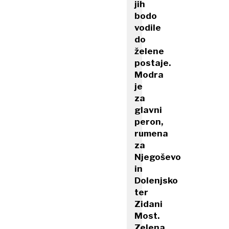
jih
bodo
vodile
do
želene
postaje.
Modra
je
za
glavni
peron,
rumena
za
Njegoševo
in
Dolenjsko
ter
Zidani
Most.
Zelena