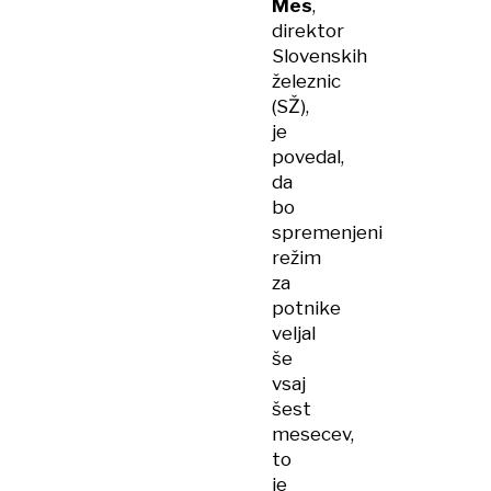
Mes
,
direktor
Slovenskih
železnic
(SŽ),
je
povedal,
da
bo
spremenjeni
režim
za
potnike
veljal
še
vsaj
šest
mesecev,
to
je