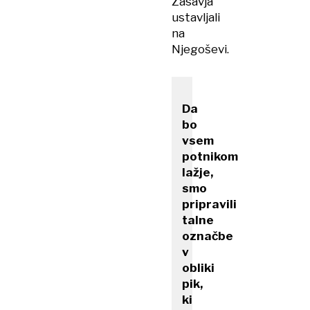
Zasavja
ustavljali
na
Njegoševi.
Da
bo
vsem
potnikom
lažje,
smo
pripravili
talne
označbe
v
obliki
pik,
ki