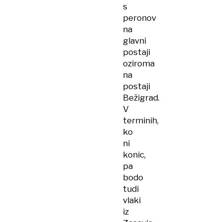
s
peronov
na
glavni
postaji
oziroma
na
postaji
Bežigrad.
V
terminih,
ko
ni
konic,
pa
bodo
tudi
vlaki
iz