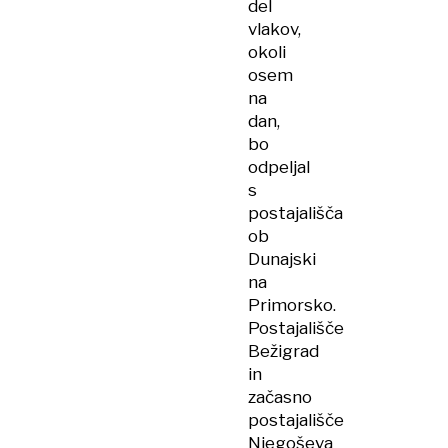
del
vlakov,
okoli
osem
na
dan,
bo
odpeljal
s
postajališča
ob
Dunajski
na
Primorsko.
Postajališče
Bežigrad
in
začasno
postajališče
Njegoševa