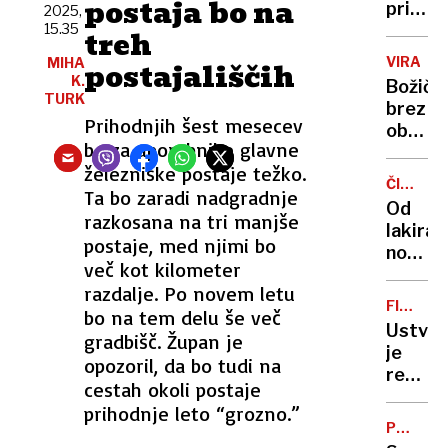
postaja bo na
zločin
priprav
2025,
osumlj
15.35
nekaj
treh
mlada
ozemlj
VIRALN
MIHA
postajališčih
Italijan
prepus
K.
Božičk
Rusiji
TURK
brez
Prihodnjih šest mesecev
oblačil:
bo za uporabnike glavne
povse
železniške postaje težko.
goli
ČISTO
Ta bo zaradi nadgradnje
dobri
POSEBE
Od
možje
razkosana na tri manjše
TIP
lakiran
presene
postaje, med njimi bo
nohtov
mimoi
več kot kilometer
do
razdalje. Po novem letu
zgodov
FINANČ
bo na tem delu še več
zmage
GOLJUFI
Ustvar
gradbišč. Župan je
po
je
smuča
opozoril, da bo tudi na
resnič
si
cestah okoli postaje
oddaje
kdaj
prihodnje leto “grozno.”
o
obleče
PREDLO
zločini
ZAKON