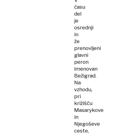
V
času
del
je
osrednji
in
že
prenovljeni
glavni
peron
imenovan
Bežigrad.
Na
vzhodu,
pri
križišču
Masarykove
in
Njegoševe
ceste,