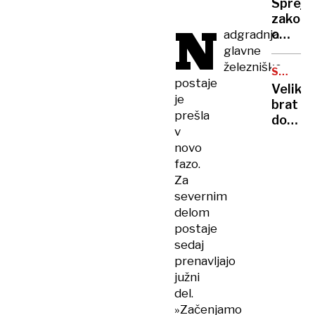
tudi
Sprejel
zdaj
krilo
zakon
N
FBI
o
adgradnja
lovi
STA,
glavne
njo
ministr
železniške
SPLETN
Vrečko
postaje
OBJAVE
Veliki
pravi,
je
brat
da
prešla
dobiva
so
v
krila:
»v
novo
pri
varnih
fazo.
potova
rokah«
Za
v
severnim
ZDA
delom
se
obetaj
postaje
sprem
sedaj
tudi
prenavljajo
za
južni
Sloven
del.
»Začenjamo