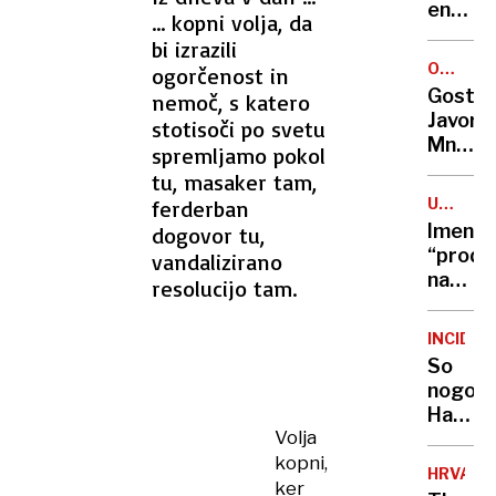
moral
ena
... kopni volja, da
za
žrtev
bi izrazili
50
znane
OCENA
ogorčenost in
let
trenerj
GOSTIL
Gostiš
nemoč, s katero
Spolne
Javorni
stotisoči po svetu
zlorab
Množic
spremljamo pokol
so
idej
tu, masaker tam,
se
in
redno
UTAJA
ferderban
nepogr
DAVKOV
ponavlj
Imena
dogovor tu,
krušna
“proda
vandalizirano
peč
našli
resolucijo tam.
v
osmrtn
INCIDE
So
nogom
Hajduk
Volja
na
kopni,
Bledu
HRVAŠK
pretep
ker