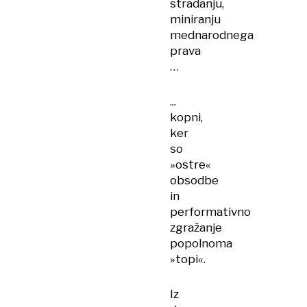
stradanju,
miniranju
mednarodnega
prava
…
...
kopni,
ker
so
»ostre«
obsodbe
in
performativno
zgražanje
popolnoma
»topi«.
Iz