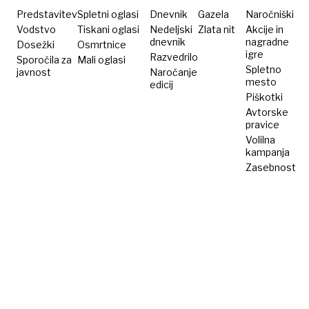
Predstavitev
Spletni oglasi
Dnevnik
Gazela
Naročniški
Vodstvo
Tiskani oglasi
Nedeljski
Zlata nit
Akcije in
dnevnik
nagradne
Dosežki
Osmrtnice
igre
Razvedrilo
Sporočila za
Mali oglasi
Spletno
javnost
Naročanje
mesto
edicij
Piškotki
Avtorske
pravice
Volilna
kampanja
Zasebnost