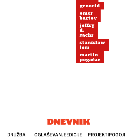
genocid
omer
bartov
jeffry
d.
sachs
stanisław
lem
martin
pogačar
DRUŽBA
OGLAŠEVANJE
EDICIJE
PROJEKTI
POGOJI