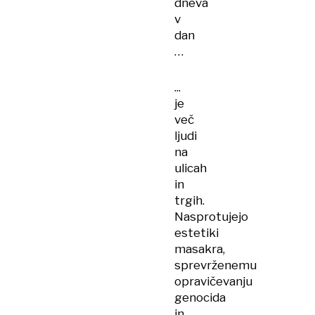
dneva
v
dan
…
...
je
več
ljudi
na
ulicah
in
trgih.
Nasprotujejo
estetiki
masakra,
sprevrženemu
opravičevanju
genocida
in