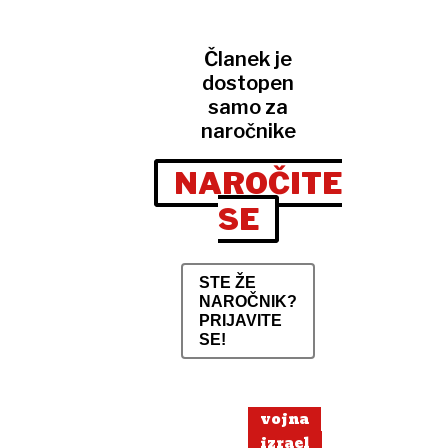
Članek je
dostopen
samo za
naročnike
NAROČITE
SE
STE ŽE
NAROČNIK?
PRIJAVITE
SE!
vojna
izrael