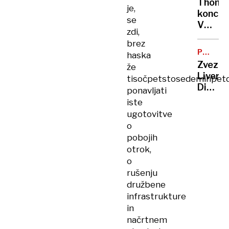
Thomp
varnos
je,
koncer
se
V
zdi,
Zagre
brez
že
PRI
haska
vlada
28
Zvezdn
že
izredn
LETIH
Liverp
tisočpetstosedeminpetd
stanje
Diogo
ponavljati
Jota
iste
umrl
ugotovitve
v
o
promet
pobojih
nesreč
otrok,
o
rušenju
družbene
infrastrukture
in
načrtnem