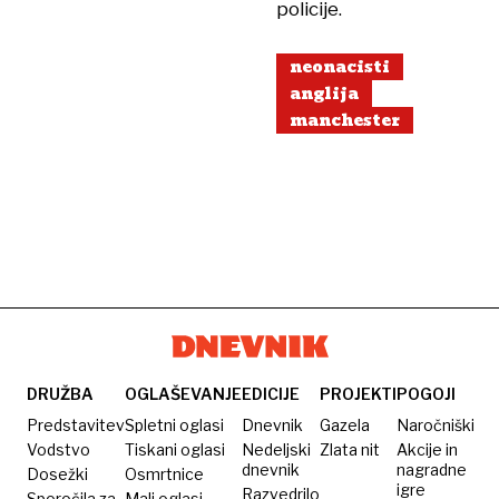
policije.
neonacisti
anglija
manchester
DRUŽBA
OGLAŠEVANJE
EDICIJE
PROJEKTI
POGOJI
Predstavitev
Spletni oglasi
Dnevnik
Gazela
Naročniški
Vodstvo
Tiskani oglasi
Nedeljski
Zlata nit
Akcije in
dnevnik
nagradne
Dosežki
Osmrtnice
igre
Razvedrilo
Sporočila za
Mali oglasi