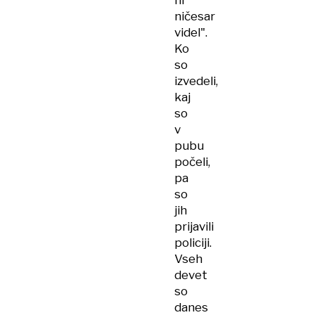
ni
ničesar
videl".
Ko
so
izvedeli,
kaj
so
v
pubu
počeli,
pa
so
jih
prijavili
policiji.
Vseh
devet
so
danes