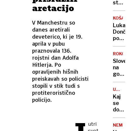
kupi
stoletj
aretacijo
država
in
intimn
KOŠARK
V Manchestru so
premis
Luka
danes aretirali
Dončić
deveterico, ki je 19.
pospre
aprila v pubu
poraz
praznovala 136.
Ilirije
ROKOM
rojstni dan Adolfa
Sloveni
Hitlerja. Po
na
opravljenih hišnih
gostov
preiskavah so policisti
v
stopili v stik tudi s
Litvi
USS
protiteroristično
poskrb
HARRY
Kaj
policijo.
za
S.
se
TRUMA
igro
dogaja
pet
Ameri
v
letalon
utri
vrsto
NEMČIJ
izgubil
svet