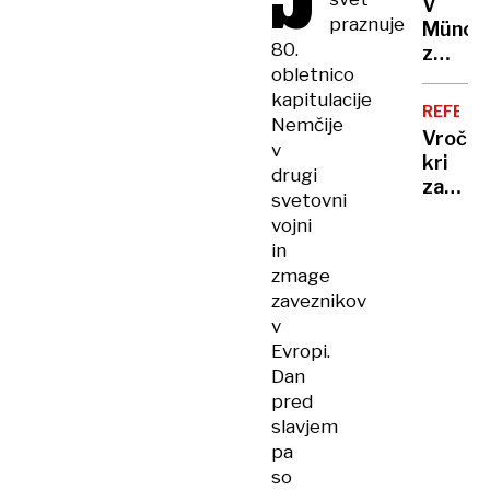
J
V
že
praznuje
Münch
tretje
80.
z
letalo
obletnico
avtom
kapitulacije
zapelja
REFERE
Nemčije
v
Vroča
ljudi,
v
kri
več
drugi
zaradi
poškod
svetovni
zapisa
vojni
ameriš
in
velepo
zmage
v
zaveznikov
Ljublja
v
Evropi.
Dan
pred
slavjem
pa
so