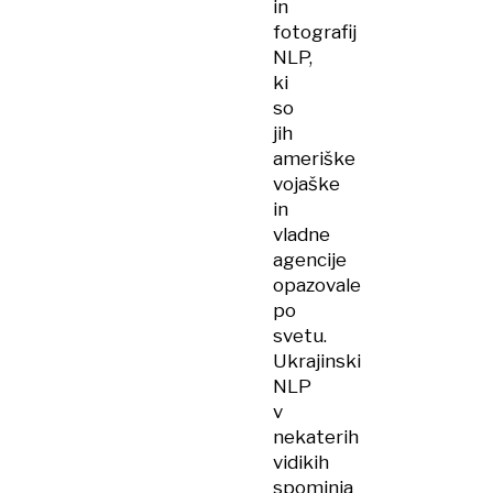
in
fotografij
NLP,
ki
so
jih
ameriške
vojaške
in
vladne
agencije
opazovale
po
svetu.
Ukrajinski
NLP
v
nekaterih
vidikih
spominja