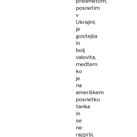
predmetom,
posnetim
v
Ukrajini,
je
gostejša
in
bolj
valovita,
medtem
ko
je
na
ameriškem
posnetku
tanka
in
se
ne
razprši,