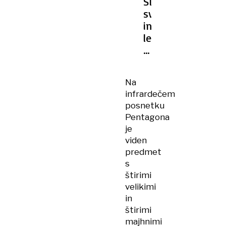
Slepeča
svetloba
in
lebdeče
kovine:
Pentagon
odprl
Na
tajne
infrardečem
dosjeje
posnetku
o
Pentagona
NLP-
je
jih
viden
predmet
s
štirimi
velikimi
in
štirimi
majhnimi