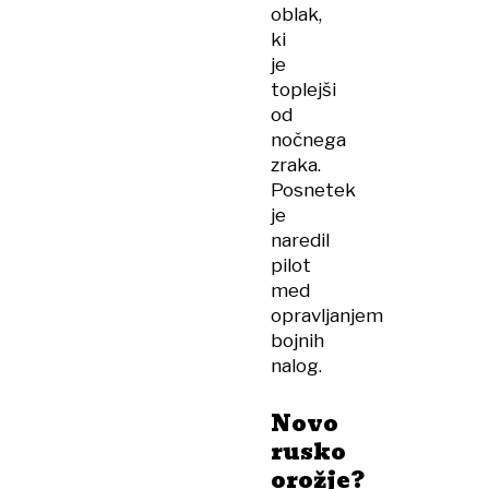
oblak,
ki
je
toplejši
od
nočnega
zraka.
Posnetek
je
naredil
pilot
med
opravljanjem
bojnih
nalog.
Novo
rusko
orožje?