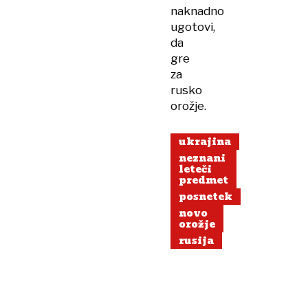
naknadno
ugotovi,
da
gre
za
rusko
orožje.
ukrajina
neznani
leteči
predmet
posnetek
novo
orožje
rusija