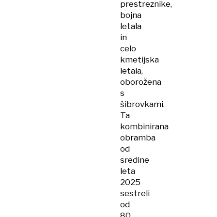
prestreznike,
bojna
letala
in
celo
kmetijska
letala,
oborožena
s
šibrovkami.
Ta
kombinirana
obramba
od
sredine
leta
2025
sestreli
od
80