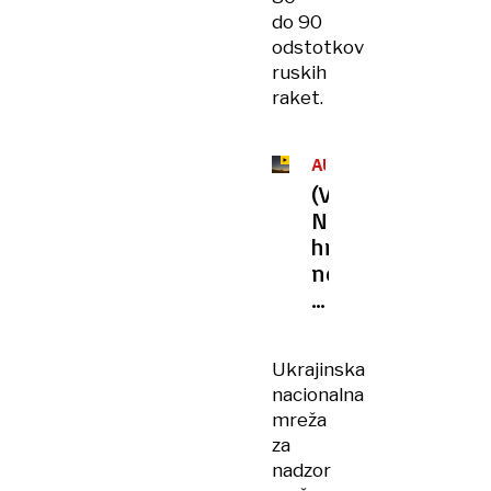
do 90
odstotkov
ruskih
raket.
AURORA
(VIDEO)
Nad
hrvaškim
nebom
opazili
nenavaden
pojav,
Ukrajinska
ne
nacionalna
gre
mreža
za
za
NLP
nadzor