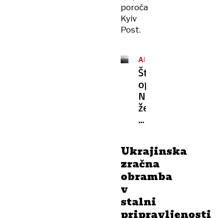
poroča
Kyiv
Post.
ANALIZA
Študija
opozarja:
NLP
že
desetletja
vohunijo
za
Ukrajinska
ameriškim
zračna
jedrskim
obramba
orožjem?
v
stalni
pripravljenosti