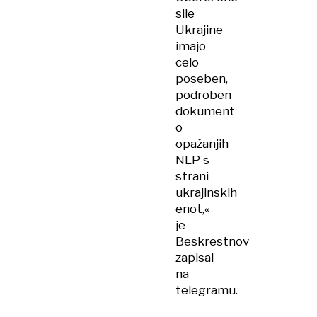
sile
Ukrajine
imajo
celo
poseben,
podroben
dokument
o
opažanjih
NLP s
strani
ukrajinskih
enot,«
je
Beskrestnov
zapisal
na
telegramu.