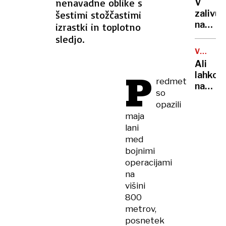
semaf
nenavadne oblike s
V
vojaški
zalivu
šestimi stožčastimi
poslih
na
izrastki in toplotno
Pašma
sledjo.
našli
VSEVED
truplo
NEDA
Ali
24-
P
lahko
letneg
redmet
na
Sloven
so
balkon
opazili
bloka
maja
pečem
lani
na
med
žaru?
bojnimi
Odgov
operacijami
vas
na
zna
višini
presen
800
metrov,
posnetek