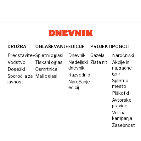
DRUŽBA
OGLAŠEVANJE
EDICIJE
PROJEKTI
POGOJI
Predstavitev
Spletni oglasi
Dnevnik
Gazela
Naročniški
Vodstvo
Tiskani oglasi
Nedeljski
Zlata nit
Akcije in
dnevnik
nagradne
Dosežki
Osmrtnice
igre
Razvedrilo
Sporočila za
Mali oglasi
Spletno
javnost
Naročanje
mesto
edicij
Piškotki
Avtorske
pravice
Volilna
kampanja
Zasebnost