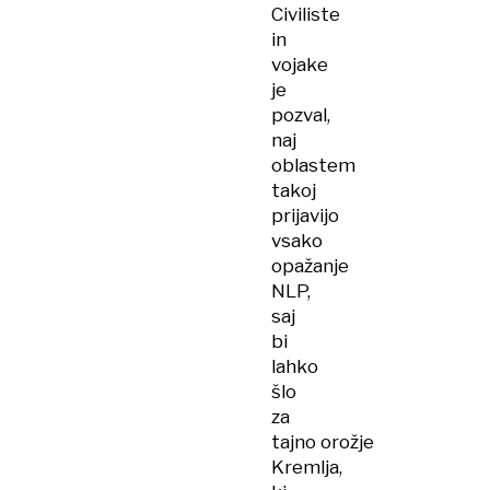
Civiliste
in
vojake
je
pozval,
naj
oblastem
takoj
prijavijo
vsako
opažanje
NLP,
saj
bi
lahko
šlo
za
tajno orožje
Kremlja,