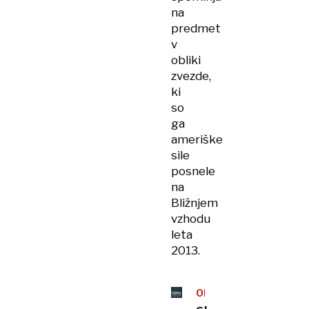
na
predmet
v
obliki
zvezde,
ki
so
ga
ameriške
sile
posnele
na
Bližnjem
vzhodu
leta
2013.
OBJAVA