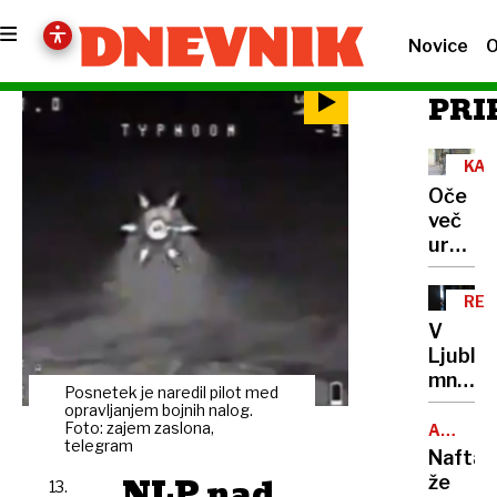
Novice
O
PRI
KAM
Oče
več
ur
ponoči
zadrže
RE
otroka
V
in
Ljublja
grozil
množič
z
Posnetek je naredil pilot med
na
opravljanjem bojnih nalog.
orožje
razgov
Foto: zajem zaslona,
ARABSK
telegram
MORJE
za
Nafta
družbo
NLP nad
že
13.