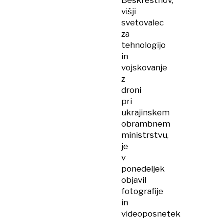
Beskrestnov,
višji
svetovalec
za
tehnologijo
in
vojskovanje
z
droni
pri
ukrajinskem
obrambnem
ministrstvu,
je
v
ponedeljek
objavil
fotografije
in
videoposnetek