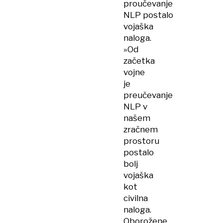
proučevanje
NLP postalo
vojaška
naloga.
»Od
začetka
vojne
je
preučevanje
NLP v
našem
zračnem
prostoru
postalo
bolj
vojaška
kot
civilna
naloga.
Oborožene