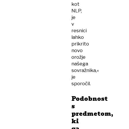
kot
NLP,
je
v
resnici
lahko
prikrito
novo
orožje
našega
sovražnika,«
je
sporočil.
Podobnost
s
predmetom,
ki
ga