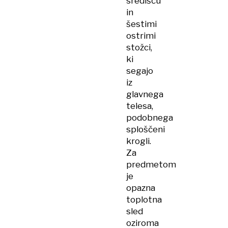
središču
in
šestimi
ostrimi
stožci,
ki
segajo
iz
glavnega
telesa,
podobnega
sploščeni
krogli.
Za
predmetom
je
opazna
toplotna
sled
oziroma