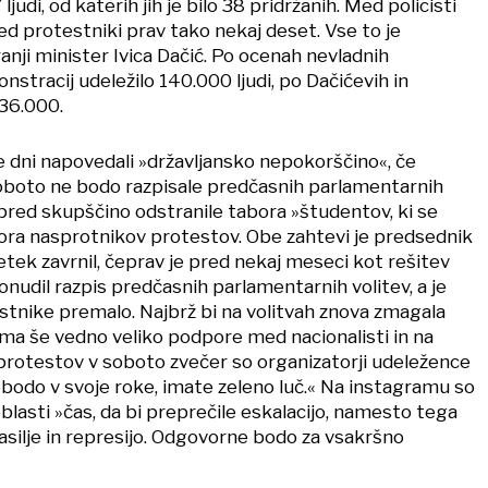
ljudi, od katerih jih je bilo 38 pridržanih. Med policisti
med protestniki prav tako nekaj deset. Vse to je
anji minister Ivica Dačić. Po ocenah nevladnih
onstracij udeležilo 140.000 ljudi, po Dačićevih in
36.000.
e dni napovedali »državljansko nepokorščino«, če
 soboto ne bodo razpisale predčasnih parlamentarnih
 pred skupščino odstranile tabora »študentov, ki se
tabora nasprotnikov protestov. Obe zahtevi je predsednik
tek zavrnil, čeprav je pred nekaj meseci kot rešitev
onudil razpis predčasnih parlamentarnih volitev, a je
estnike premalo. Najbrž bi na volitvah znova zmagala
ima še vedno veliko podpore med nacionalisti in na
protestov v soboto zvečer so organizatorji udeležence
obodo v svoje roke, imate zeleno luč.« Na instagramu so
oblasti »čas, da bi preprečile eskalacijo, namesto tega
nasilje in represijo. Odgovorne bodo za vsakršno