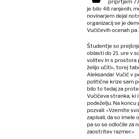
priprtjem 77 
je bilo 48 ranjenih, 
novinarjem dejal notr
organizacij se je dem
Vučićevih ocenah pa 
Študentje so prejšnj
oblasti do 21. ure v
volitev in s prostora
želijo učiti«, torej 
Aleksandar Vučić v pe
politične krize sam p
bilo to tedaj za prot
Vučićeva stranka, ki 
podeželju. Na koncu 
pozvali: »Vzemite sv
zapisali, da so imele 
pa so se odločile za 
zaostritev razmer.«