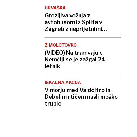
HRVAŠKA
Grozljiva vožnja z
avtobusom iz Splita v
Zagreb z neprijetnimi
presenečenji
Z MOLOTOVKO
(VIDEO) Na tramvaju v
Nemčiji se je zažgal 24-
letnik
ISKALNA AKCIJA
V morju med Valdoltro in
Debelim rtičem našli moško
truplo