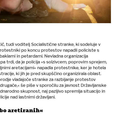
ć, tudi voditelj Socialistične stranke, ki sodeluje v
so protestniki po koncu protestov napadli policiste s
 baklami in petardami. Nevladna organizacija
a trdi, da je policija »s solzivcem, poprovim sprejem,
oljnimi aretacijami« napadla protestnike, ker je hotela
racije, ki jih je pred skupščino organizirala oblast.
 orodje vladajoče stranke za razbijanje protestov
o drugače,« še piše v sporočilu za javnost Državljanske
narodno skupnost, naj pazljivo spremlja situacijo in
cije nad lastnimi državljani.
 bo aretiranih«