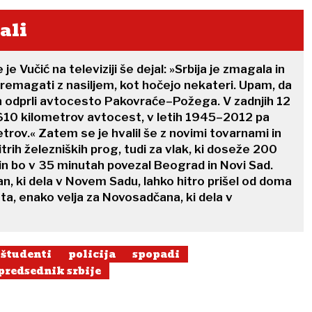
ali
je Vučić na televiziji še dejal: »Srbija je zmagala in
remagati z nasiljem, kot hočejo nekateri. Upam, da
 odprli avtocesto Pakovraće–Požega. V zadnjih 12
 610 kilometrov avtocest, v letih 1945–2012 pa
trov.« Zatem se je hvalil še z novimi tovarnami in
itrih železniških prog, tudi za vlak, ki doseže 200
in bo v 35 minutah povezal Beograd in Novi Sad.
n, ki dela v Novem Sadu, lahko hitro prišel od doma
a, enako velja za Novosadčana, ki dela v
študenti
policija
spopadi
predsednik srbije