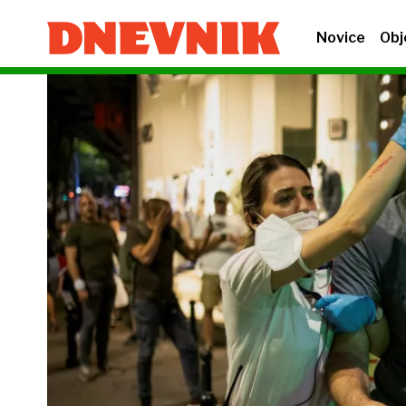
Novice
Obj