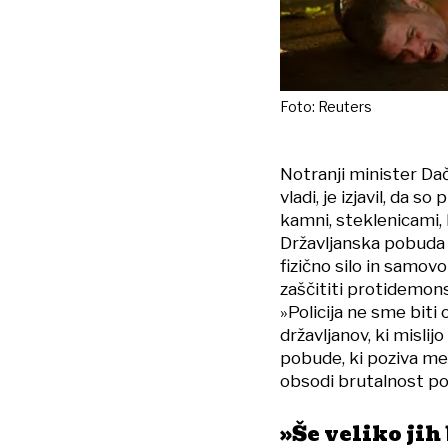
Foto: Reuters
Notranji minister Dači
vladi, je izjavil, da 
kamni, steklenicami,
Državljanska pobuda p
fizično silo in samov
zaščititi protidemonst
»Policija ne sme biti
državljanov, ki mislij
pobude, ki poziva med
obsodi brutalnost poli
»Še veliko jih