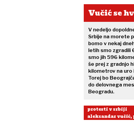
Vučić se hv
V nedeljo dopoldne 
Srbije na morete p
bomo v nekaj dneh
letih smo zgradili
smo jih 596 kilome
še prej z gradnjo h
kilometrov na uro 
Torej bo Beograjča
do delovnega mest
Beogradu.
protesti v srbiji
aleksandar vučić, 