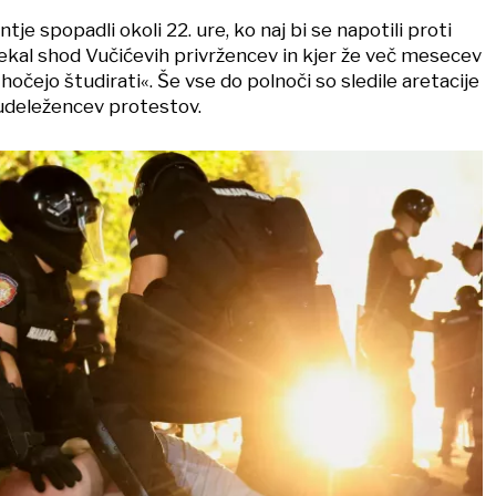
ntje spopadli okoli 22. ure, ko naj bi se napotili proti
tekal shod Vučićevih privržencev in kjer že več mesecev
 hočejo študirati«. Še vse do polnoči so sledile aretacije
udeležencev protestov.