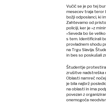
Vučić se je po tej bur
mesecev traja teror lj
božji odposlanci, ki i
Zahtevamo od pristojn
policiji, ker je »z mi
»Seveda bo še veliko 
s tem. Identificirali 
provladnem shodu pre
na Trgu Slavija. Štu
in bes so poskušali 
Študentje protestira
zrušitve nadstreška n
Oblasti namreč nočejo
je bila najbrž posledi
na oblasti in ima podp
povezan z organizira
onemogoča neodvisno