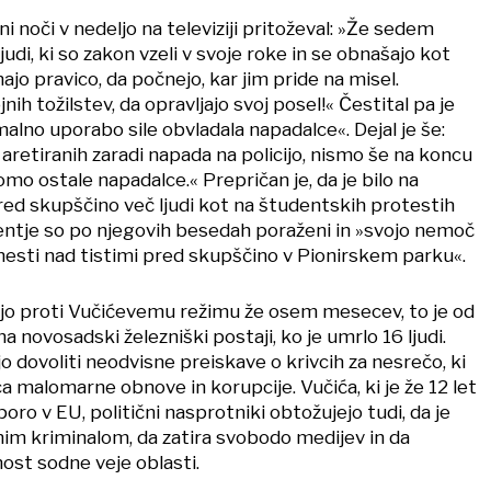
ni noči v nedeljo na televiziji pritoževal: »Že sedem
udi, ki so zakon vzeli v svoje roke in se obnašajo kot
majo pravico, da počnejo, kar jim pride na misel.
ih tožilstev, da opravljajo svoj posel!« Čestital pa je
nimalno uporabo sile obvladala napadalce«. Dejal je še:
aretiranih zaradi napada na policijo, nismo še na koncu
bomo ostale napadalce.« Prepričan je, da je bilo na
d skupščino več ljudi kot na študentskih protestih
dentje so po njegovih besedah poraženi in »svojo nemoč
znesti nad tistimi pred skupščino v Pionirskem parku«.
jo proti Vučićevemu režimu že osem mesecev, to je od
a novosadski železniški postaji, ko je umrlo 16 ljudi.
 dovoliti neodvisne preiskave o krivcih za nesrečo, ki
ca malomarne obnove in korupcije. Vučića, ki je že 12 let
oro v EU, politični nasprotniki obtožujejo tudi, da je
nim kriminalom, da zatira svobodo medijev in da
st sodne veje oblasti.