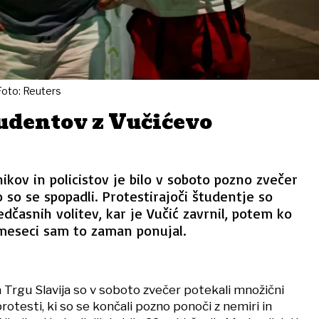
Foto: Reuters
udentov z Vučićevo
ikov in policistov je bilo v soboto pozno zvečer
 so se spopadli. Protestirajoči študentje so
edčasnih volitev, kar je Vučić zavrnil, potem ko
 meseci sam to zaman ponujal.
Trgu Slavija so v soboto zvečer potekali množični
rotesti, ki so se končali pozno ponoči z nemiri in