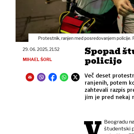
Protestnik, ranjen med posredovanjem policije. 
Spopad št
29. 06. 2025, 21.52
policijo
MIHAEL ŠORL
Več deset protestn
ranjenih, potem ko
zahtevali razpis pr
jim je pred nekaj
V
Beogradu na 
študentski p