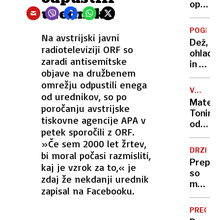
opazili
urednika
želati
prišlek
POGLED
Na avstrijski javni
ne
Dež,
pečejo
radioteleviziji ORF so
ohladi
niso
zaradi antisemitske
in že
pa
objave na družbenem
prvi
povse
omrežju odpustili enega
zastoji
nedolž
VOLILNI
od urednikov, so po
vse
KONGRE
Matej
poročanju avstrijske
bolj
Tonin
pestro
tiskovne agencije APA v
odhaja,
tudi
petek sporočili z ORF.
Robert
na
»Če sem 2000 let žrtev,
Golob
Hrvaš
DRZNO
bi moral počasi razmisliti,
ostaja,
Prepov
kaj je vzrok za to,« je
Asta
so
zdaj že nekdanji urednik
Vrečko
mu
se
zapisal na Facebooku.
vstop
še
v
odloča
PREGLE
državo,