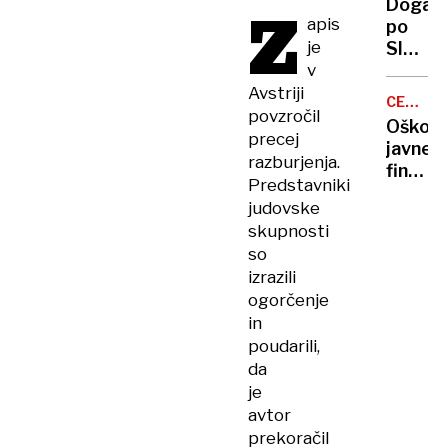
Dogaja
Z
a se
apis
po
je s
je
Slovenij
taksij
v
kje
vseen
bo
Avstriji
odpelja
CENTER
danes
povzročil
NOORD
čez
Oškodo
najbolj
precej
mejo
javne
živahn
razburjenja.
finance
Predstavniki
Turšič
judovske
ne
skupnosti
prizna
so
krivde,
izrazili
tožilst
ogorčenje
vztraja
in
pri
poudarili,
obtožb
da
je
avtor
prekoračil