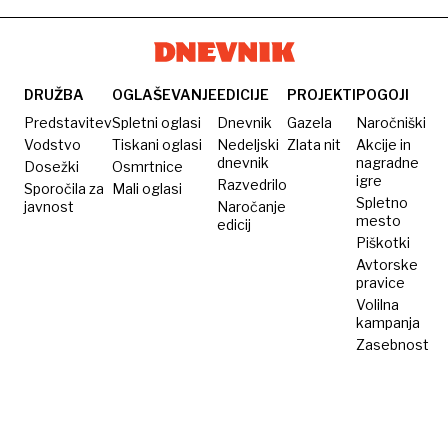
DRUŽBA
OGLAŠEVANJE
EDICIJE
PROJEKTI
POGOJI
Predstavitev
Spletni oglasi
Dnevnik
Gazela
Naročniški
Vodstvo
Tiskani oglasi
Nedeljski
Zlata nit
Akcije in
dnevnik
nagradne
Dosežki
Osmrtnice
igre
Razvedrilo
Sporočila za
Mali oglasi
Spletno
javnost
Naročanje
mesto
edicij
Piškotki
Avtorske
pravice
Volilna
kampanja
Zasebnost