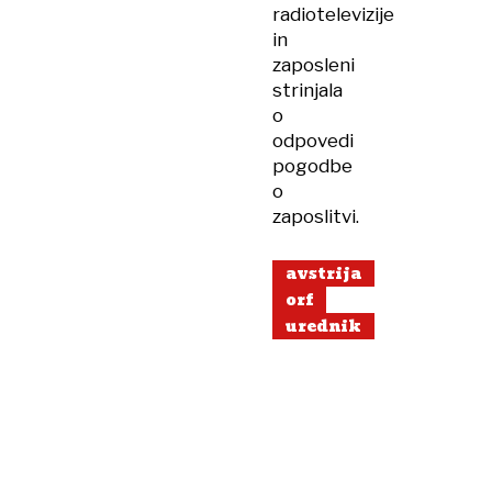
radiotelevizije
in
zaposleni
strinjala
o
odpovedi
pogodbe
o
zaposlitvi.
avstrija
orf
urednik