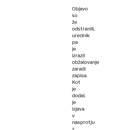
Objavo
so
že
odstranili,
urednik
pa
je
izrazil
obžalovanje
zaradi
zapisa.
Kot
je
dodal,
je
izjava
v
nasprotju
z