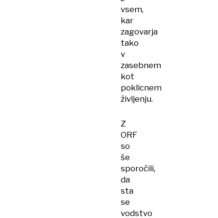
vsem,
kar
zagovarja
tako
v
zasebnem
kot
poklicnem
življenju.
Z
ORF
so
še
sporočili,
da
sta
se
vodstvo