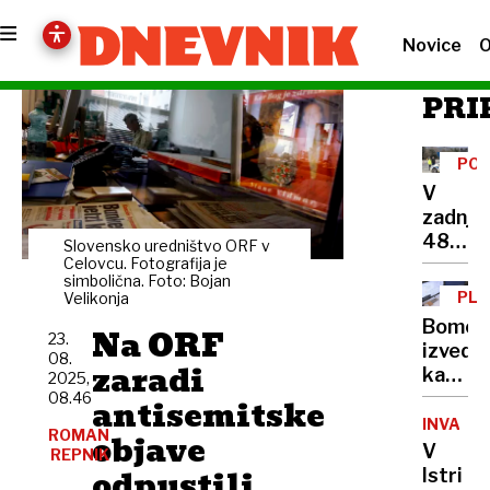
Novice
O
PRI
POR
V
zadnjih
48
Slovensko uredništvo ORF v
urah
Celovcu. Fotografija je
simbolična. Foto: Bojan
skoraj
PL
Velikonja
300
DIR
Bomo
Na ORF
promet
23.
izvedel
08.
nesreč
zaradi
kakšno
2025,
po
plačo
08.46
antisemitske
vsej
imajo
INVAZIJ
Sloveni
ROMAN
objave
sodela
V
REPNIK
odpustili
Istri