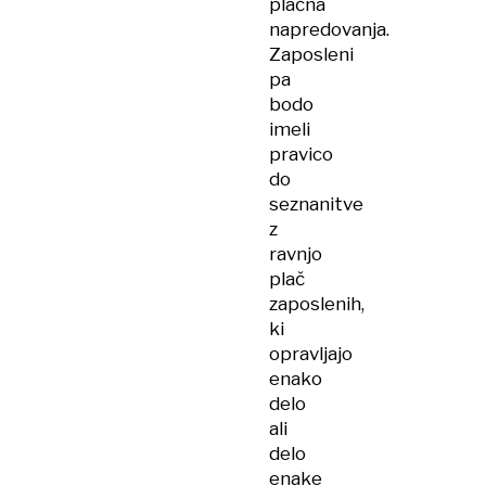
plačna
napredovanja.
Zaposleni
pa
bodo
imeli
pravico
do
seznanitve
z
ravnjo
plač
zaposlenih,
ki
opravljajo
enako
delo
ali
delo
enake