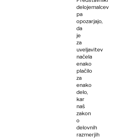
Predstavniki
delojemalcev
pa
opozarjajo,
da
je
za
uveljavitev
načela
enako
plačilo
za
enako
delo,
kar
naš
zakon
o
delovnih
razmerjih