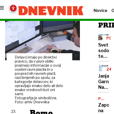
Novice
O
PRI
POL
TA
Svet
sodobn
tehnol
Delavci imajo po direktivi
in
pravico, da v pisni obliki
prejmejo informacije o svoji
elektr
24
osebni ravni plačila in o
povprečnih ravneh plačil,
UR
Janja
razčlenjenih po spolu, za
ZA
Garnbr
kategorije delavcev, ki
ST
opravljajo enako delo ali delo
SME
Na
enake vrednosti kot oni
takšen
sami.
Fotografija je simbolična.
izziv
POSKU
Foto: arhiv Dnevnika
OBDOBJ
se je
Zaporn
težko
Bomo
na
23.