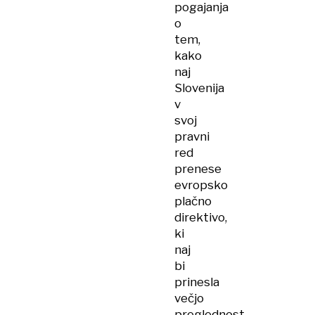
pogajanja
o
tem,
kako
naj
Slovenija
v
svoj
pravni
red
prenese
evropsko
plačno
direktivo,
ki
naj
bi
prinesla
večjo
preglednost