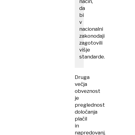
način,
da
bi
v
nacionalni
zakonodaji
zagotovili
višje
standarde.
Druga
večja
obveznost
je
preglednost
določanja
plačil
in
napredovanj.