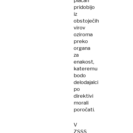
plačah
pridobijo
iz
obstoječih
virov
oziroma
preko
organa
za
enakost,
kateremu
bodo
delodajalci
po
direktivi
morali
poročati.
V
ZSSS