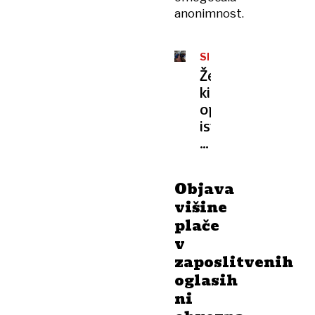
anonimnost.
SLOVENIJA
Ženska,
ki
opravlja
isti
poklic
pri
istem
Objava
delodajalcu,
višine
zasluži
plače
15
v
odstotkov
zaposlitvenih
manj
kot
oglasih
moški
ni