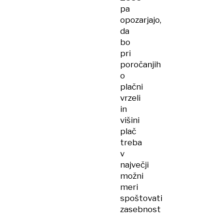
pa
opozarjajo,
da
bo
pri
poročanjih
o
plačni
vrzeli
in
višini
plač
treba
v
največji
možni
meri
spoštovati
zasebnost