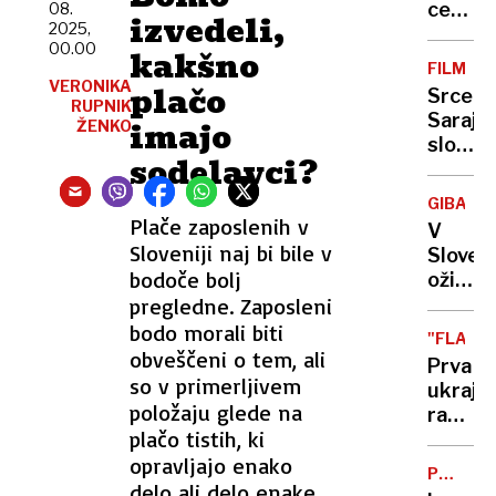
priprav
cesti
08.
izvedeli,
2025,
čez
00.00
kakšno
Vršič
FILM
naj
VERONIKA
plačo
Srce
bi
RUPNIK
Saraje
imajo
ŽENKO
spustil
sloven
oktobr
sodelavci?
manjši
koprod
GIBANJE
Veter,
Plače zaposlenih v
V
govori
Sloveniji naj bi bile v
Sloveni
z
bodoče bolj
oživlja
mano
pregledne. Zaposleni
150
let
bodo morali biti
"FLAMI
staro
obveščeni o tem, ali
Prva
modros
so v primerljivem
ukraji
ključn
položaju glede na
raketa,
za
plačo tistih, ki
ki
zdravj
opravljajo enako
lahko
v 21.
PRIZAD
leti
delo ali delo enake
ZA