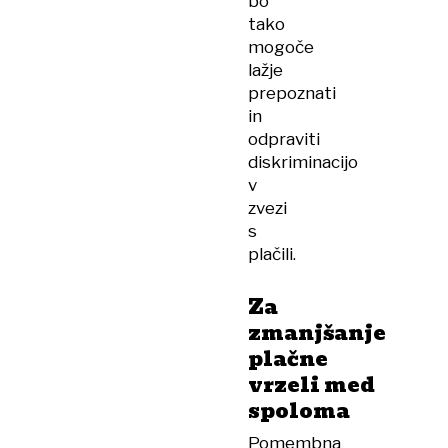
bo
tako
mogoče
lažje
prepoznati
in
odpraviti
diskriminacijo
v
zvezi
s
plačili.
Za
zmanjšanje
plačne
vrzeli med
spoloma
Pomembna