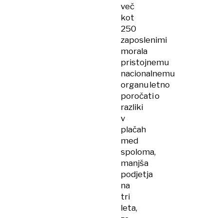
več
kot
250
zaposlenimi
morala
pristojnemu
nacionalnemu
organu letno
poročati o
razliki
v
plačah
med
spoloma,
manjša
podjetja
na
tri
leta,