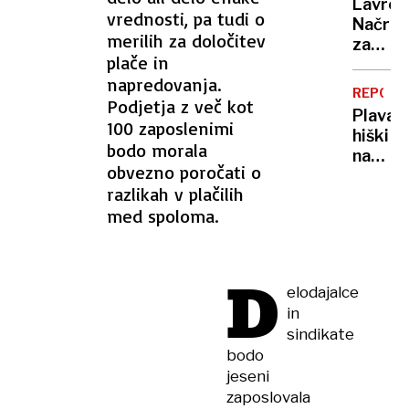
stolet
Lavrov
3000
MIR
vrednosti, pa tudi o
Načrto
kilome
merilih za določitev
za
globok
plače in
srečan
v
napredovanja.
Putina
Rusijo
REPORT
Podjetja z več kot
in
Plavajo
Zelens
100 zaposlenimi
hiški
še
bodo morala
na
ni.
obvezno poročati o
vodi:
Trump:
razlikah v plačilih
“Izjemn
Sta
med spoloma.
luksuz
kot
ob
olje
zaraš
in
D
bregu
kis
elodajalce
in
sindikate
bodo
jeseni
zaposlovala