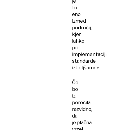
je
to
eno
izmed
področij,
kjer
lahko
pri
implementaciji
standarde
izboljšamo«.
Če
bo
iz
poročila
razvidno,
da
je plačna
vrzel