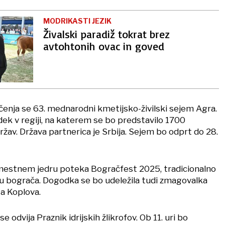
MODRIKASTI JEZIK
Živalski paradiž tokrat brez
avtohtonih ovac in goved
ačenja se 63. mednarodni kmetijsko-živilski sejem Agra.
dek v regiji, na katerem se bo predstavilo 1700
držav. Država partnerica je Srbija. Sejem bo odprt do 28.
 mestnem jedru poteka Bogračfest 2025, tradicionalno
u bograča. Dogodka se bo udeležila tudi zmagovalka
a Koplova.
se odvija Praznik idrijskih žlikrofov. Ob 11. uri bo