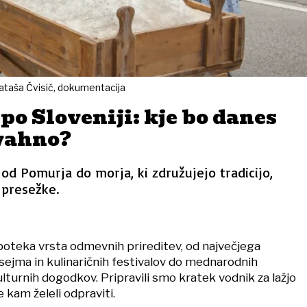
Nataša Čvisič, dokumentacija
po Sloveniji: kje bo danes
ivahno?
d Pomurja do morja, ki združujejo tradicijo,
 presežke.
 poteka vrsta odmevnih prireditev, od največjega
ejma in kulinaričnih festivalov do mednarodnih
ulturnih dogodkov. Pripravili smo kratek vodnik za lažjo
 kam želeli odpraviti.