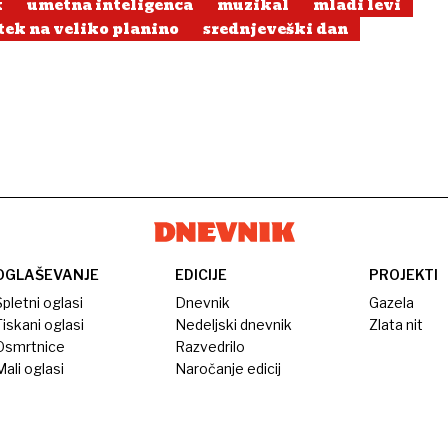
k
umetna inteligenca
muzikal
mladi levi
tek na veliko planino
srednjeveški dan
OGLAŠEVANJE
EDICIJE
PROJEKTI
pletni oglasi
Dnevnik
Gazela
iskani oglasi
Nedeljski dnevnik
Zlata nit
Osmrtnice
Razvedrilo
ali oglasi
Naročanje edicij