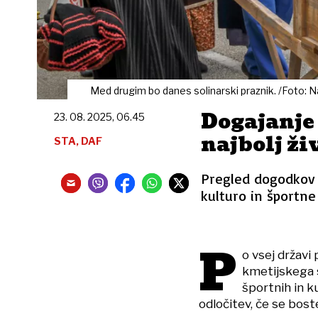
Med drugim bo danes solinarski praznik. /Foto: 
Dogajanje 
23. 08. 2025, 06.45
najbolj ž
STA, DAF
Pregled dogodkov o
kulturo in športne
P
o vsej državi
kmetijskega s
športnih in k
odločitev, če se boste