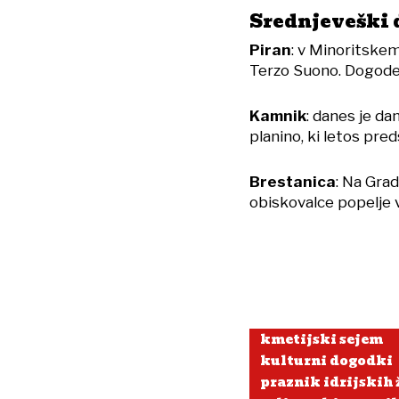
Srednjeveški 
Piran
: v Minoritske
Terzo Suono. Dogodek
Kamnik
: danes je da
planino, ki letos pre
Brestanica
: Na Gra
obiskovalce popelje 
kmetijski sejem
kulturni dogodki
praznik idrijskih 