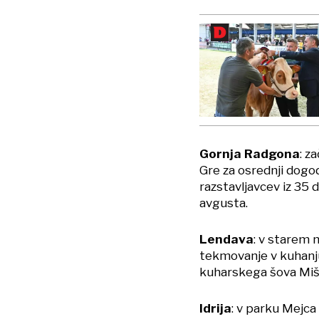
Gornja Radgona
: z
Gre za osrednji dogo
razstavljavcev iz 35 
avgusta.
Lendava
: v starem
tekmovanje v kuhanj
kuharskega šova Miš
Idrija
: v parku Mejca 