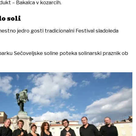
dukt – Bakalca v kozarcih.
o soli
mestno jedro gosti tradicionalni Festival sladoleda
parku Sečoveljske soline poteka solinarski praznik ob