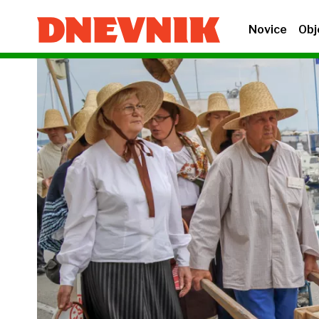
Novice
Obj