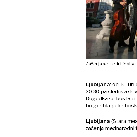
Začenja se Tartini festival.
Ljubljana
: ob 16. ur
20.30 pa sledi sveto
Dogodka se bosta udel
bo gostila palestinsk
Ljubljana
(Stara mes
začenja mednarodni f