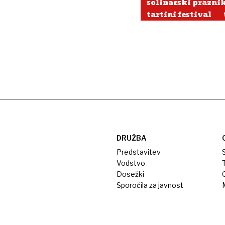
solinarski prazni
tartini festival
DRUŽBA
Predstavitev
S
Vodstvo
T
Dosežki
Sporočila za javnost
M