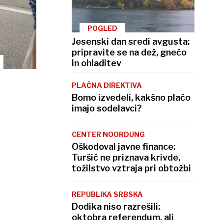
POGLED
Jesenski dan sredi avgusta:
pripravite se na dež, gnečo
in ohladitev
PLAČNA DIREKTIVA
Bomo izvedeli, kakšno plačo
imajo sodelavci?
CENTER NOORDUNG
Oškodoval javne finance:
Turšič ne priznava krivde,
tožilstvo vztraja pri obtožbi
REPUBLIKA SRBSKA
Dodika niso razrešili:
oktobra referendum, ali