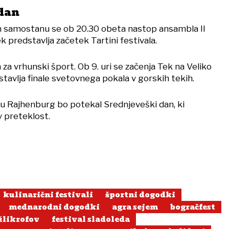
dan
m samostanu se ob 20.30 obeta nastop ansambla Il
 predstavlja začetek Tartini festivala.
n za vrhunski šport. Ob 9. uri se začenja Tek na Veliko
dstavlja finale svetovnega pokala v gorskih tekih.
du Rajhenburg bo potekal Srednjeveški dan, ki
v preteklost.
kulinarični festivali
športni dogodki
mednarodni dogodki
agra sejem
bogračfest
žlikrofov
festival sladoleda