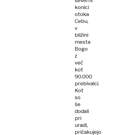
severni
konici
otoka
Cebu,
v
bližini
mesta
Bogo
z
več
kot
90.000
prebivalci.
Kot
so
še
dodali
pri
uradi,
pričakujejo