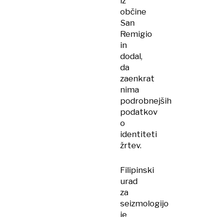
iz
občine
San
Remigio
in
dodal,
da
zaenkrat
nima
podrobnejših
podatkov
o
identiteti
žrtev.
Filipinski
urad
za
seizmologijo
je