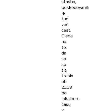
stavba,
poškodovanih
je
tudi
več
cest.
Glede
na
to,
da
so
se
tla
tresla
ob
21.59
po
lokalnem
času,
v