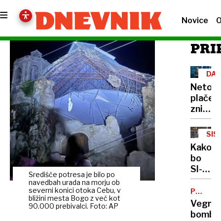
Novice
O
PRI
DAV
Neto
plače
znižali,
napako
bi
SIS
popravl
OBV
Kako
z
bo
božičn
SI-
Središče potresa je bilo po
Alarm
navedbah urada na morju ob
deloval
severni konici otoka Cebu, v
PREPOV
bližini mesta Bogo z več kot
DROGE
v
Vegra
90.000 prebivalci. Foto: AP
prihod
bomba