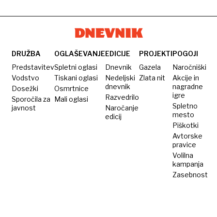
DRUŽBA
OGLAŠEVANJE
EDICIJE
PROJEKTI
POGOJI
Predstavitev
Spletni oglasi
Dnevnik
Gazela
Naročniški
Vodstvo
Tiskani oglasi
Nedeljski
Zlata nit
Akcije in
dnevnik
nagradne
Dosežki
Osmrtnice
igre
Razvedrilo
Sporočila za
Mali oglasi
Spletno
javnost
Naročanje
mesto
edicij
Piškotki
Avtorske
pravice
Volilna
kampanja
Zasebnost