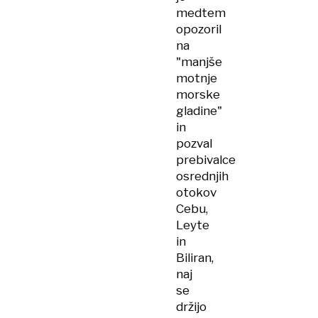
medtem
opozoril
na
"manjše
motnje
morske
gladine"
in
pozval
prebivalce
osrednjih
otokov
Cebu,
Leyte
in
Biliran,
naj
se
držijo