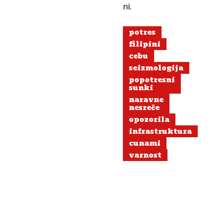
ni.
potres
filipini
cebu
seizmologija
popotresni
sunki
naravne
nesreče
opozorila
infrastruktura
cunami
varnost