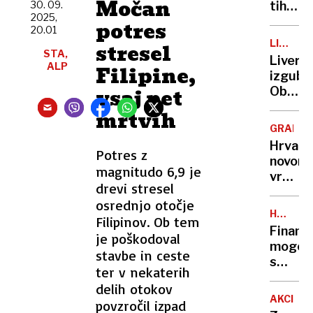
Močan
30. 09.
tihotap
2025,
kislino
potres
20.01
za
LIGA
stresel
heroin,
STA,
PRVAKO
Liverp
ALP
zdaj
Filipine,
izgubil
bi se
vsaj pet
Oblako
pogodi
Atleti
mrtvih
s
visoko
tožils
GRADEC
zmagal
Hrvati
uspešn
Potres z
novoro
tudi
magnitudo 6,9 je
vrgla
Real
drevi stresel
na
in
osrednjo otočje
nadstr
Bayern
HOWAR
Filipinov. Ob tem
našli
RUBIN
Finanč
je poškodoval
so
mogot
ga
stavbe in ceste
s
mrtve
ter v nekaterih
skrivno
delih otokov
v
AKCIJE
povzročil izpad
neboti