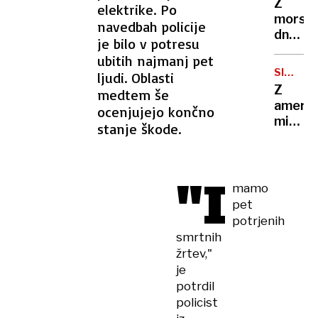
Z
elektrike. Po
je
morsk
navedbah policije
skrival
dna
rdečo
je bilo v potresu
poleti
sobo
ubitih najmanj pet
pobrali
groze
SISTEM
ljudi. Oblasti
več
LEONID
Z
medtem še
kot
ameriš
ocenjujejo končno
400
mikrov
stanje škode.
kilogr
orožje
odpad
"sestre
49
"I
dronov
mamo
hkrati
pet
potrjenih
smrtnih
žrtev,"
je
potrdil
policist