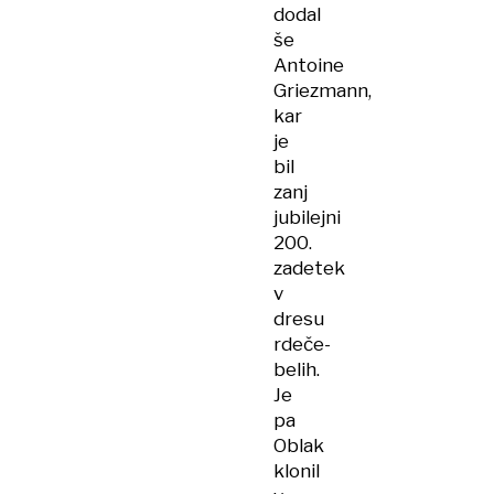
dodal
še
Antoine
Griezmann,
kar
je
bil
zanj
jubilejni
200.
zadetek
v
dresu
rdeče-
belih.
Je
pa
Oblak
klonil