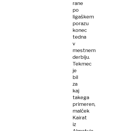
rane
po
ligaškem
porazu
konec
tedna
v
mestnem
derbiju.
Tekmec
je
bil
za
kaj
takega
primeren,
malček
Kairat
iz