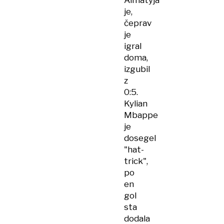
Almatyja
je,
čeprav
je
igral
doma,
izgubil
z
0:5.
Kylian
Mbappe
je
dosegel
"hat-
trick",
po
en
gol
sta
dodala