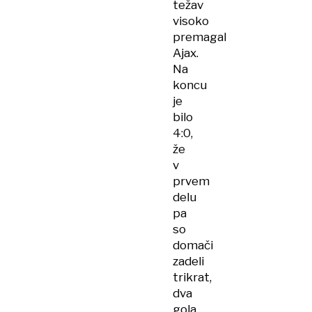
težav
visoko
premagal
Ajax.
Na
koncu
je
bilo
4:0,
že
v
prvem
delu
pa
so
domači
zadeli
trikrat,
dva
gola