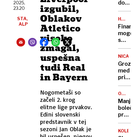
ga
dotik
2025,
izgubil,
mrtve
23.20
frustri
Oblakov
se
STA,
HOWAR
avtomo
ALP
RUBIN
Atletico
Finanč
vračaj
mogot
visoko
h
s
gumb
zmagal,
skrivno
v
uspešna
NICA
neboti
Grozlji
tudi Real
je
med
skrival
in Bayern
prista
rdečo
samo
sobo
nekaj
Nogometaši so
groze
OMREŽN
centim
začeli 2. krog
Manj
letali
elitne lige prvakov.
boleč
ločilo
Edini slovenski
prehod
od
predstavnik v tej
v
katast
dražjo
sezoni Jan Oblak je
KOLESA
sezon
bil uspešen, njegov