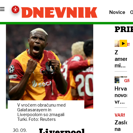
Novice
O
PRI
SIS
LEO
Z
ameriš
mikrov
orožje
"sestre
GR
49
Hrvati
dronov
novoro
hkrati
vrgla
V vročem obračunu med
na
Galatasarayem in
nadstr
Liverpoolom so zmagali
VARNO
Turki. Foto: Reuters
našli
Zaslon
so
Liverpool
na
30. 09.