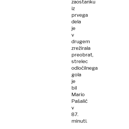
zaostanku
iz
prvega
dela
je
v
drugem
zrežirala
preobrat,
strelec
odločilnega
gola
je
bil
Mario
Pašalić
v
87.
minuti.