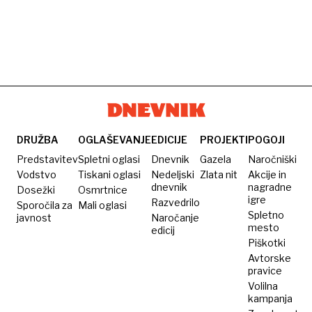
DRUŽBA
OGLAŠEVANJE
EDICIJE
PROJEKTI
POGOJI
Predstavitev
Spletni oglasi
Dnevnik
Gazela
Naročniški
Vodstvo
Tiskani oglasi
Nedeljski
Zlata nit
Akcije in
dnevnik
nagradne
Dosežki
Osmrtnice
igre
Razvedrilo
Sporočila za
Mali oglasi
Spletno
javnost
Naročanje
mesto
edicij
Piškotki
Avtorske
pravice
Volilna
kampanja