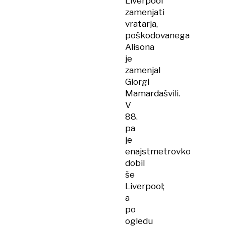
Liverpool
zamenjati
vratarja,
poškodovanega
Alisona
je
zamenjal
Giorgi
Mamardašvili.
V
88.
pa
je
enajstmetrovko
dobil
še
Liverpool;
a
po
ogledu