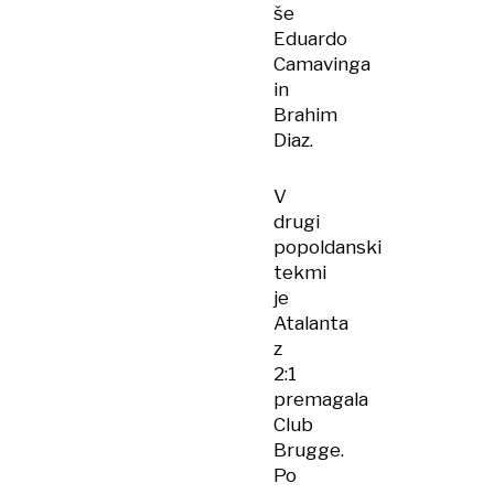
še
Eduardo
Camavinga
in
Brahim
Diaz.
V
drugi
popoldanski
tekmi
je
Atalanta
z
2:1
premagala
Club
Brugge.
Po