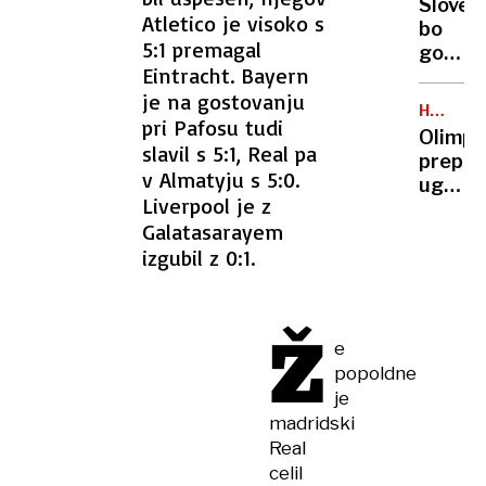
Sloveni
Atletico je visoko s
bo
5:1 premagal
gostila
Eintracht. Bayern
EP
je na gostovanju
2026:
HOKEJ
Kje
pri Pafosu tudi
NA
Olimpi
bo
LEDU
slavil s 5:1, Real pa
preprič
poteka
v Almatyju s 5:0.
ugnala
tekmov
Liverpool je z
Jeseni
Galatasarayem
izgubil z 0:1.
Ž
e
popoldne
je
madridski
Real
celil