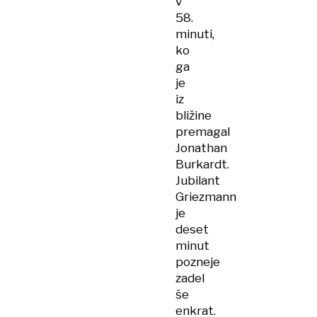
v
58.
minuti,
ko
ga
je
iz
bližine
premagal
Jonathan
Burkardt.
Jubilant
Griezmann
je
deset
minut
pozneje
zadel
še
enkrat.