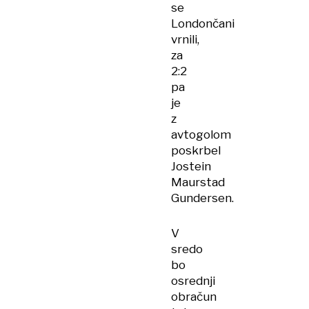
se
Londončani
vrnili,
za
2:2
pa
je
z
avtogolom
poskrbel
Jostein
Maurstad
Gundersen.
V
sredo
bo
osrednji
obračun