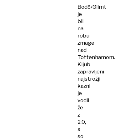
Bodö/Glimt
je
bil
na
robu
zmage
nad
Tottenhamom.
Kljub
zapravljeni
najstrožji
kazni
je
vodil
že
z
2:0,
a
so