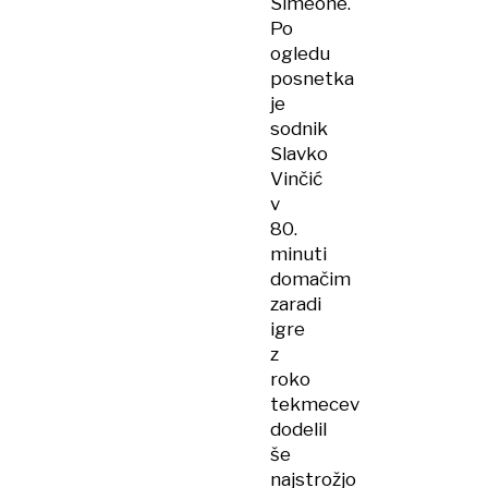
Simeone.
Po
ogledu
posnetka
je
sodnik
Slavko
Vinčić
v
80.
minuti
domačim
zaradi
igre
z
roko
tekmecev
dodelil
še
najstrožjo