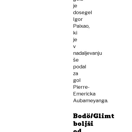
je
dosegel
Igor
Paixao,
ki
je
v
nadaljevanju
še
podal
za
gol
Pierre-
Emericka
Aubameyanga.
Bodö/Glimt
boljši
od