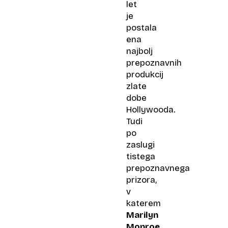
let
je
postala
ena
najbolj
prepoznavnih
produkcij
zlate
dobe
Hollywooda.
Tudi
po
zaslugi
tistega
prepoznavnega
prizora,
v
katerem
Marilyn
Monroe