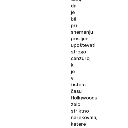
da
je
bil
pri
snemanju
prisiljen
upoštevati
strogo
cenzuro,
ki
je
v
tistem
času
Hollywoodu
zelo
striktno
narekovala,
katere