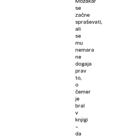
Možakar
se
začne
spraševati,
ali
se
mu
nemara
ne
dogaja
prav
to,
o
čemer
je
bral
v
knjigi
–
da