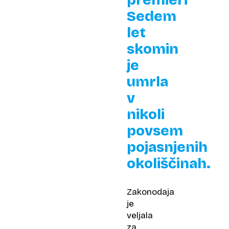
premieri
Sedem
let
skomin
je
umrla
v
nikoli
povsem
pojasnjenih
okoliščinah.
Zakonodaja
je
veljala
za