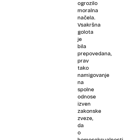
ogrozilo
moralna
načela.
Vsakršna
golota
je
bila
prepovedana,
prav
tako
namigovanje
na
spolne
odnose
izven
zakonske
zveze,
da
o
homoseksualnosti,