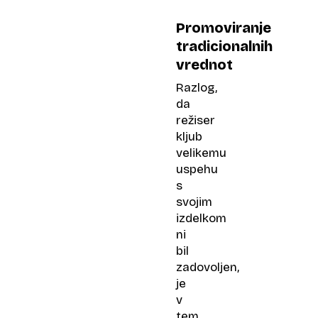
Promoviranje
tradicionalnih
vrednot
Razlog,
da
režiser
kljub
velikemu
uspehu
s
svojim
izdelkom
ni
bil
zadovoljen,
je
v
tem,