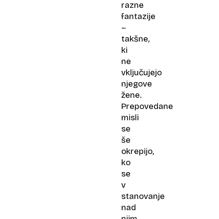
razne
fantazije
–
takšne,
ki
ne
vključujejo
njegove
žene.
Prepovedane
misli
se
še
okrepijo,
ko
se
v
stanovanje
nad
njim