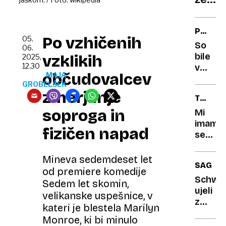
paket
dostav
POŠAS
s
Po vzhičenih
05.
IZ
So
huma
06.
HARRO
bile
vzklikih
2025,
robo
12.30
v
občudovalcev
MAJA
Harrod
GROBELŠEK
kamer
zmerjanje
TRETJA
tudi
PLAT
soproga in
v
Mi
kabina
imamo
fizičen napad
za
se
preobl
fajn
Mineva sedemdeset let
SAGA
od premiere komedije
Schwei
Sedem let skomin,
ujeli
velikanske uspešnice, v
z
kateri je blestela Marilyn
novim
Monroe, ki bi minulo
dekle