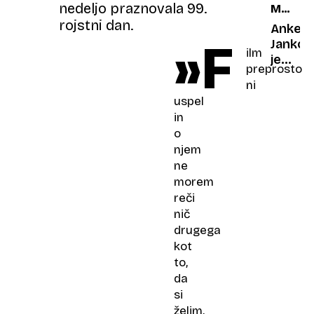
nedeljo praznovala 99.
MNENJ
med
rojstni dan.
LJUDST
spreh
Anketa
»F
po
Jankov
ilm
plaži
je
preprosto
krepko
ni
zdrsnil
uspel
na
in
dnu
o
pristal
njem
županj
ne
Ptuja
morem
reči
nič
drugega
kot
to,
da
si
želim,