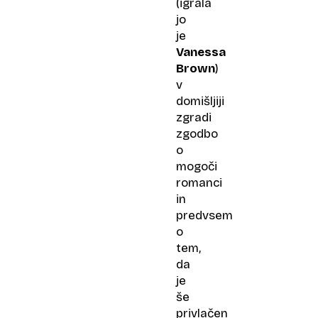
(igrala
jo
je
Vanessa
Brown
)
v
domišljiji
zgradi
zgodbo
o
mogoči
romanci
in
predvsem
o
tem,
da
je
še
privlačen