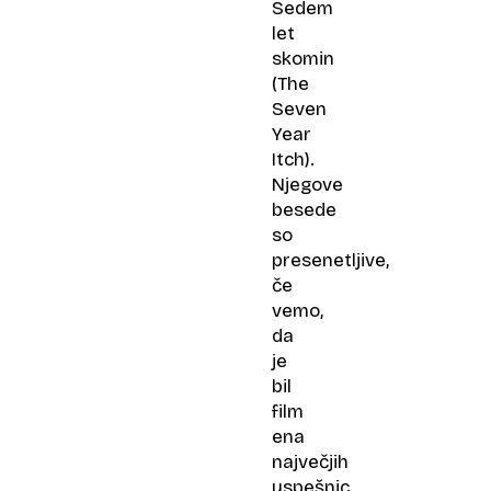
Sedem
let
skomin
(The
Seven
Year
Itch)
.
Njegove
besede
so
presenetljive,
če
vemo,
da
je
bil
film
ena
največjih
uspešnic