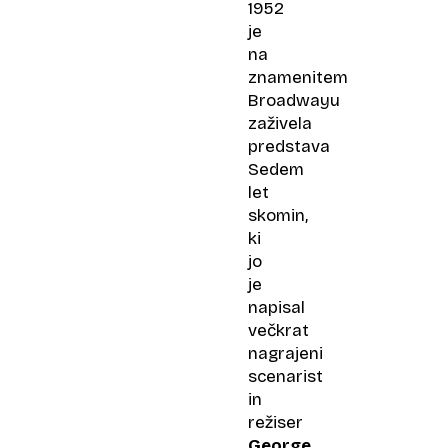
1952
je
na
znamenitem
Broadwayu
zaživela
predstava
S
edem
let
skomin
,
ki
jo
je
napisal
večkrat
nagrajeni
scenarist
in
režiser
George