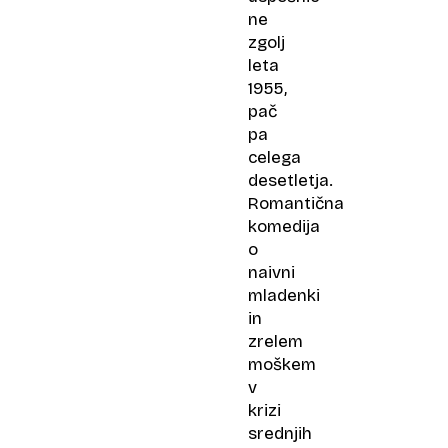
ne
zgolj
leta
1955,
pač
pa
celega
desetletja.
Romantična
komedija
o
naivni
mladenki
in
zrelem
moškem
v
krizi
srednjih