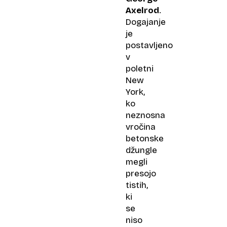
Axelrod
.
Dogajanje
je
postavljeno
v
poletni
New
York,
ko
neznosna
vročina
betonske
džungle
megli
presojo
tistih,
ki
se
niso