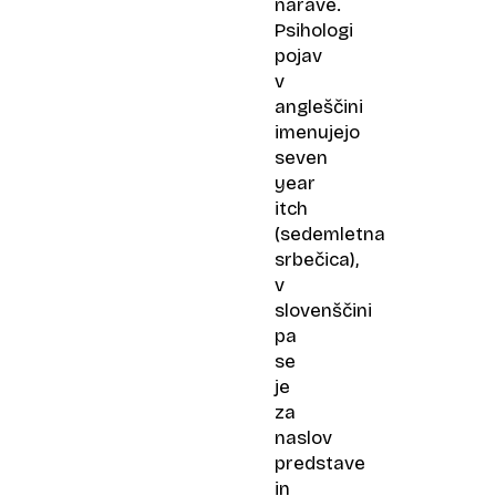
narave.
Psihologi
pojav
v
angleščini
imenujejo
seven
year
itch
(sedemletna
srbečica),
v
slovenščini
pa
se
je
za
naslov
predstave
in