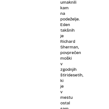
umaknili
kam
na
podeželje.
Eden
takšnih
je
Richard
Sherman,
povprečen
moški
v
zgodnjih
štiridesetih,
ki
je
v
mestu
ostal
sam,