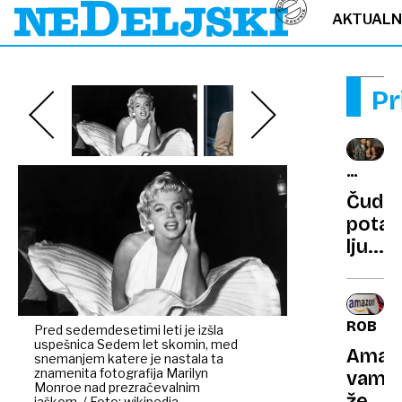
AKTUAL
Pr
VEČNA
ZVEST
Čudn
pota
ljubez
Od
films
partn
ROBOTI
Pred sedemdesetimi leti je izšla
do
uspešnica Sedem let skomin, med
Amaz
tasto
snemanjem katere je nastala ta
znamenita fotografija Marilyn
vam
Monroe nad prezračevalnim
želi
jaškom. / Foto: wikipedia