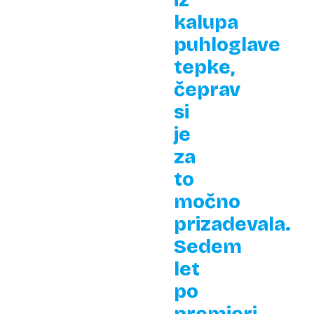
iz
kalupa
puhloglave
tepke,
čeprav
si
je
za
to
močno
prizadevala.
Sedem
let
po