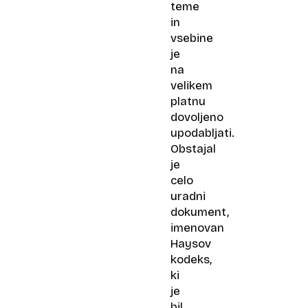
teme
in
vsebine
je
na
velikem
platnu
dovoljeno
upodabljati.
Obstajal
je
celo
uradni
dokument,
imenovan
Haysov
kodeks,
ki
je
bil