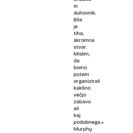
in
duhovnik.
Bila
je
tiha,
skromna
stvar.
Mislim,
da
bomo
potem
organizirali
kakšno
večjo
zabavo
ali
kaj
podobnega.«
Murphy