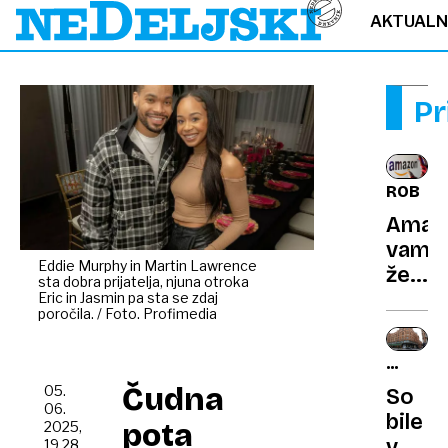
AKTUAL
Pr
ROBOTI
Amaz
vam
Eddie Murphy in Martin Lawrence
želi
sta dobra prijatelja, njuna otroka
paket
Eric in Jasmin pa sta se zdaj
poročila. / Foto. Profimedia
dostav
s
POŠAS
huma
IZ
Čudna
05.
So
robo
HARRO
06.
bile
pota
2025,
v
19.28