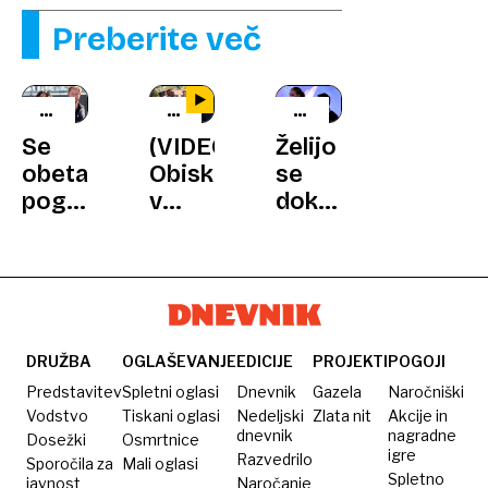
Preberite več
BRITANSKI
AFRIŠKI
OBTOŽBE
DVOR
RITMI
IN
Se
(VIDEO)
Želijo
TOŽBE
obeta
Obisk
se
poglobitev
v
dokopati
razkola?
Keniji:
do
Harry
Pirc
zapiskov
in
Musarjeva
s
Meghan
zna
terapij
razmišljata
zazibati
znane
o
boke
igralke
DRUŽBA
OGLAŠEVANJE
EDICIJE
PROJEKTI
POGOJI
spremembi
Predstavitev
Spletni oglasi
Dnevnik
Gazela
Naročniški
priimka
Vodstvo
Tiskani oglasi
Nedeljski
Zlata nit
Akcije in
dnevnik
nagradne
Dosežki
Osmrtnice
igre
Razvedrilo
Sporočila za
Mali oglasi
Spletno
javnost
Naročanje