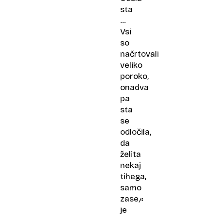
sta
…
Vsi
so
načrtovali
veliko
poroko,
onadva
pa
sta
se
odločila,
da
želita
nekaj
tihega,
samo
zase,«
je