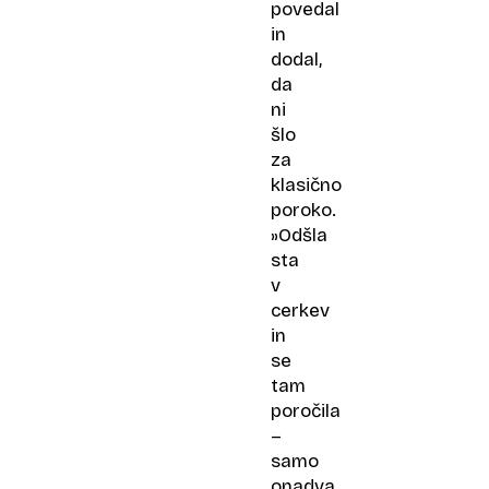
povedal
in
dodal,
da
ni
šlo
za
klasično
poroko.
»Odšla
sta
v
cerkev
in
se
tam
poročila
–
samo
onadva