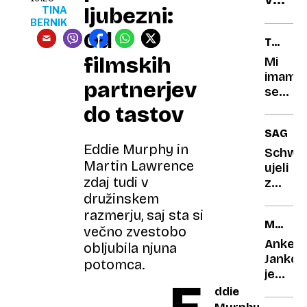
ljubezni:
TINA
Harro
BERNIK
kame
Od
TRETJA
tudi
PLAT
filmskih
Mi
v
imamo
kabin
partnerjev
se
za
fajn
do tastov
preob
SAGA
Eddie Murphy in
Schwei
Martin Lawrence
ujeli
zdaj tudi v
z
novim
družinskem
dekle
razmerju, saj sta si
MNENJ
med
večno zvestobo
LJUDST
spreh
Anketa
obljubila njuna
po
Jankov
potomca.
plaži
je
krepko
ddie
zdrsnil