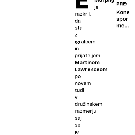
E
Murphy
PREOB
na
je
dnu
Konec
razkril,
pristal
spora
da
županj
med
sta
Ptuja
Niko
z
Zorjan
igralcem
in
in
duom
prijateljem
Maraa
Martinom
Lawrenceom
po
novem
tudi
v
družinskem
razmerju,
saj
se
je