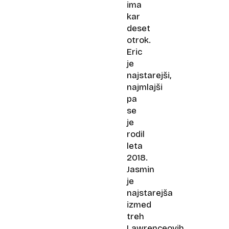
ima
kar
deset
otrok.
Eric
je
najstarejši,
najmlajši
pa
se
je
rodil
leta
2018.
Jasmin
je
najstarejša
izmed
treh
Lawrenceovih