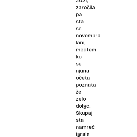
2021,
zaročila
pa
sta
se
novembra
lani,
medtem
ko
se
njuna
očeta
poznata
že
zelo
dolgo.
Skupaj
sta
namreč
igrala