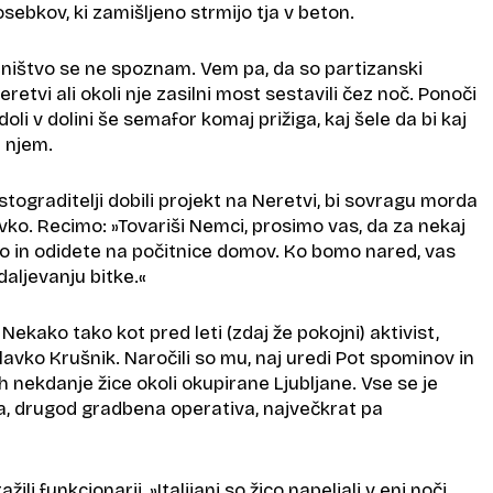
osebkov, ki zamišljeno strmijo tja v beton.
ništvo se ne spoznam. Vem pa, da so partizanski
Neretvi ali okoli nje zasilni most sestavili čez noč. Ponoči
doli v dolini še semafor komaj prižiga, kaj šele da bi kaj
 njem.
stograditelji dobili projekt na Neretvi, bi sovragu morda
vko. Recimo: »Tovariši Nemci, prosimo vas, da za nekaj
o in odidete na počitnice domov. Ko bomo nared, vas
aljevanju bitke.«
Nekako tako kot pred leti (zdaj že pokojni) aktivist,
Slavko Krušnik. Naročili so mu, naj uredi Pot spominov in
h nekdanje žice okoli okupirane Ljubljane. Vse se je
ja, drugod gradbena operativa, največkrat pa
žili funkcionarji, »Italijani so žico napeljali v eni noči,