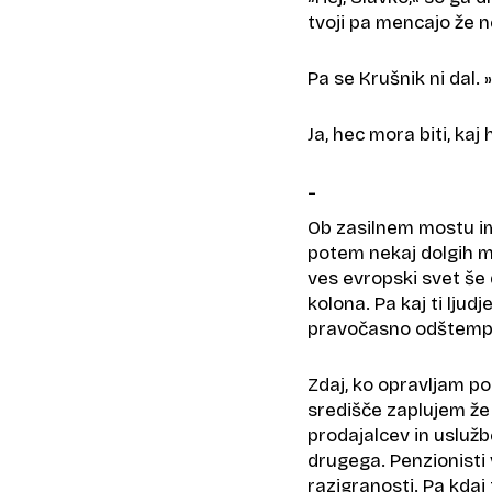
tvoji pa mencajo že ne
Pa se Krušnik ni dal. 
Ja, hec mora biti, kaj
-
Ob zasilnem mostu im
potem nekaj dolgih m
ves evropski svet še
kolona. Pa kaj ti ljud
pravočasno odštemplja
Zdaj, ko opravljam p
središče zaplujem že z
prodajalcev in uslužb
drugega. Penzionisti v
razigranosti. Pa kdaj 