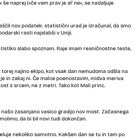
n« še naprej (»če vam prav je al' ne«, se nadaljuje
eščil nov podatek: statistični urad je izračunal, da smo
podarski rasti najslabši v Uniji.
atistiko slabo spoznam. Raje imam resničnostne teste,
, torej najino ekipo, kot vsak dan nemudoma odšla na
o je in zakaj ni. Če malce poenostavim, midva meriva
st s srcem, ne z metri. Tako kot Mali princ.
 našo zasanjano vasico gradijo nov most. Začasnega
molimo, da bi bil novi tudi dokončan.
luje nekoliko samotno. Kakšen dan se tu in tam po