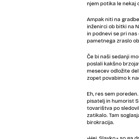
njem potika le nekaj 
Ampak niti na gradbe
inženirci ob bitki na 
in podnevi se pri nas 
pametnega zraslo ob
Če bi naši sedanji mo
poslali kakšno brzoja
mesecev odložite del
zopet povabimo k nad
Eh, res sem poreden. 
pisatelj in humorist 
tovarištva po sledovi
zatikalo. Tam soglas
birokracija.
»Hej, Slavko,« so ga dra