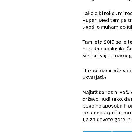
Takole bi rekel: mi re
Rupar. Med tem pa tro
ugodijo muham politika
Tam leta 2013 se je 
nerodno poslovila. Če j
ki stori kaj nemarneg
»Jaz se namreč z vami
ukvarjati.«
Najbrž se res ni več.
državo. Tudi tako, da 
pogojno sposobnih pr
se menda »počutimo 
tja za devete goré i