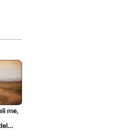
li me,
del