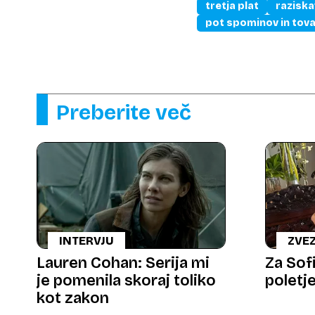
tretja plat
raziska
pot spominov in tova
Preberite več
INTERVJU
ZVE
Lauren Cohan: Serija mi
Za Sof
je pomenila skoraj toliko
poletje
kot zakon