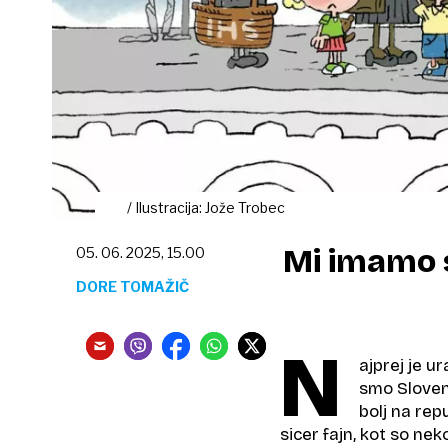
/ Ilustracija: Jože Trobec
Mi imamo 
05. 06. 2025, 15.00
DORE TOMAŽIČ
N
ajprej je u
smo Slovenc
bolj na rep
sicer fajn, kot so n