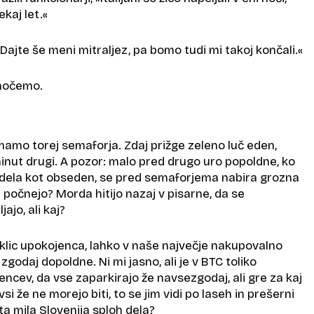
kaj let.«
»Dajte še meni mitraljez, pa bomo tudi mi takoj končali.«
 hočemo.
amo torej semaforja. Zdaj prižge zeleno luč eden,
inut drugi. A pozor: malo pred drugo uro popoldne, ko
 dela kot obseden, se pred semaforjema nabira grozna
je počnejo? Morda hitijo nazaj v pisarne, da se
jo, ali kaj?
oklic upokojenca, lahko v naše največje nakupovalno
godaj dopoldne. Ni mi jasno, ali je v BTC toliko
encev, da vse zaparkirajo že navsezgodaj, ali gre za kaj
si že ne morejo biti, to se jim vidi po laseh in prešerni
ta mila Slovenija sploh dela?