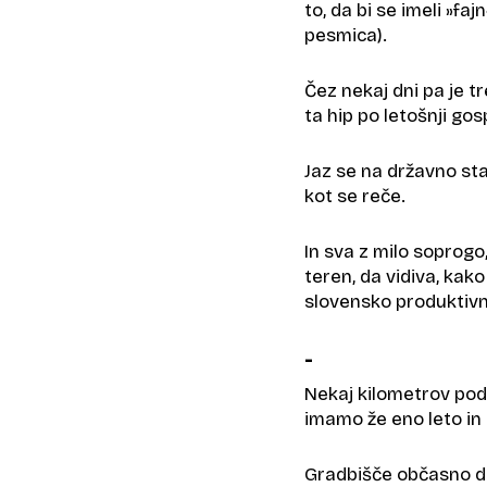
to, da bi se imeli »faj
pesmica).
Čez nekaj dni pa je tr
ta hip po letošnji gos
Jaz se na državno st
kot se reče.
In sva z milo soprogo
teren, da vidiva, kak
slovensko produktivno
-
Nekaj kilometrov pod
imamo že eno leto in 
Gradbišče občasno de