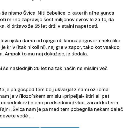
s še nismo Švica. Niti čebelice, o katerih afne gunca
ti mirno zapravijo šest milijonov evrov le za to, da
, ki državo že 35 let drži v stalni napetosti.
televizijska dama od njega ob koncu pogovora nekoliko
e kriv (itak nikoli ni), naj gre v zapor, tako kot vsakdo,
a. Ampak to mu naj dokažejo, je dodala.
 še naslednjih 25 let na tak način ne mislim več
 Se je pa gospod tem bolj ukvarjal z nami oziroma
nam je v filozofskem smislu »pripeljal« štiri ali pet
edsednikov (in eno predsednico) vlad, zaradi katerih
fajn«, Švica nam je pa med tem pobegnila nekam daleč
n devete vodé …