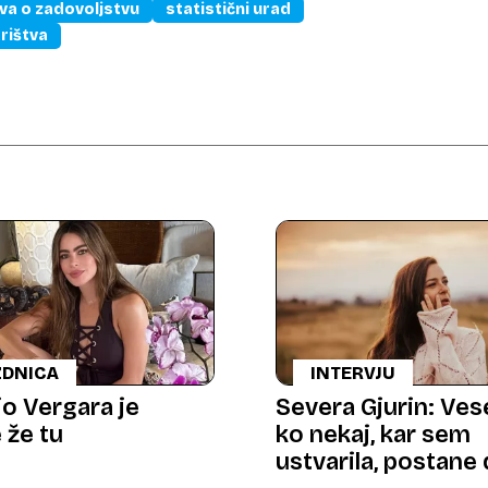
va o zadovoljstvu
statistični urad
rištva
ZDNICA
INTERVJU
io Vergara je
Severa Gjurin: Vese
 že tu
ko nekaj, kar sem
ustvarila, postane 