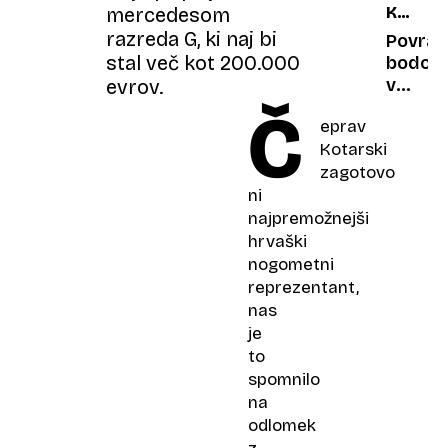
mercedesom
KONTR
obrazi?
UKREP
razreda G, ki naj bi
Soočen
Povrat
stal več kot 200.000
prejšnj
bodo
in
v
evrov.
prihaja
avto
Č
eprav
vladne
namesti
Kotarski
ekipe
blokad
zagotovo
hitrost
ni
najpremožnejši
hrvaški
nogometni
reprezentant,
nas
je
to
spomnilo
na
odlomek