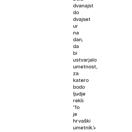
dvanajst
do
dvajset
ur
na
dan,
da
bi
ustvarjalo
umetnost,
za
katero
bodo
ljudje
rekli:
'To
je
hrvaški
umetnik.'«