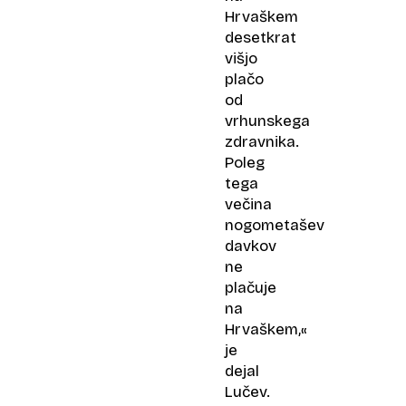
Hrvaškem
desetkrat
višjo
plačo
od
vrhunskega
zdravnika.
Poleg
tega
večina
nogometašev
davkov
ne
plačuje
na
Hrvaškem,«
je
dejal
Lučev.