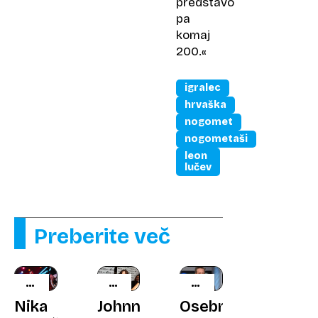
predstavo
pa
komaj
200.«
igralec
hrvaška
nogomet
nogometaši
leon
lučev
Preberite več
RUMENE
620
MATTHEW
NOVICE
TISOČAKOV
PERRY
Nika
Johnnyju
Osebni