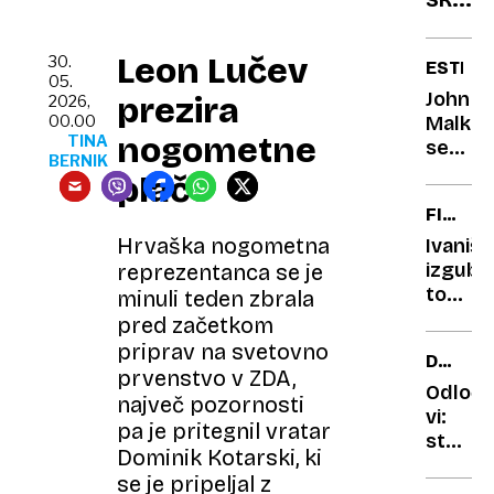
iz
nad
druži
sino
zgodo
Leon Lučev
30.
ESTRA
05.
John
prezira
2026,
00.00
Malkov
nogometne
TINA
se
BERNIK
uči
plače
fjakati
FINAČN
SPOR
Hrvaška nogometna
Ivaniše
izgubil
reprezentanca se je
tožbo
minuli teden zbrala
proti
pred začetkom
bivši
priprav na svetovno
DRUG
ženi
prvenstvo v ZDA,
PROTI
Odloči
največ pozornosti
DRUGE
vi:
pa je pritegnil vratar
stari
Dominik Kotarski, ki
ali
se je pripeljal z
novi