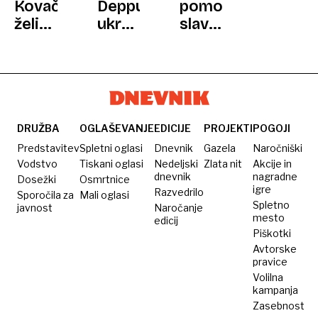
Kovač
Deppu
pomočnik
želi
ukradel
slavnemu
biti
kartico
igralcu
samo
in
vbrizgal
človek,
leta
smrtonosni
Jana
živel
odmerek
Plestenjaka
na
droge,
obiskuje
veliki
v
DRUŽBA
OGLAŠEVANJE
EDICIJE
PROJEKTI
POGOJI
divjad,
nogi,
zaporu
Predstavitev
Spletni oglasi
Dnevnik
Gazela
Naročniški
Jernej
igralec
bo tri
Vodstvo
Tiskani oglasi
Nedeljski
Zlata nit
Akcije in
dnevnik
nagradne
Dosežki
Osmrtnice
Tozon
ni niti
leta
igre
Razvedrilo
Sporočila za
Mali oglasi
je
opazil
Spletno
javnost
Naročanje
fajn
mesto
edicij
Piškotki
Avtorske
pravice
Volilna
kampanja
Zasebnost