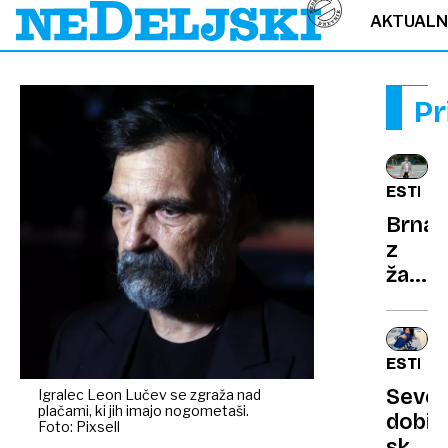
AKTUAL
Pr
ESTRA
Brnab
z
žaljiv
nad
minist
ta
ESTRA
nazaj
Sever
Igralec Leon Lučev se zgraža nad
z
plačami, ki jih imajo nogometaši.
dobil
lekcij
Foto: Pixsell
skrbn