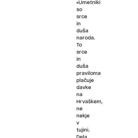
»Umetniki
so
srce
in
duša
naroda.
To
srce
in
duša
praviloma
plačuje
davke
na
Hrvaškem,
ne
nekje
v
tujini.
Dela