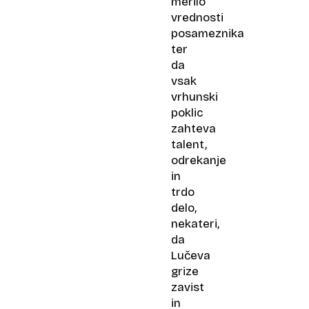
merilo
vrednosti
posameznika
ter
da
vsak
vrhunski
poklic
zahteva
talent,
odrekanje
in
trdo
delo,
nekateri,
da
Lučeva
grize
zavist
in