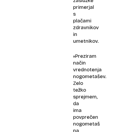
zaslužke
primerjal
s
plačami
zdravnikov
in
umetnikov.
»Preziram
način
vrednotenja
nogometašev.
Zelo
težko
sprejmem,
da
ima
povprečen
nogometaš
na