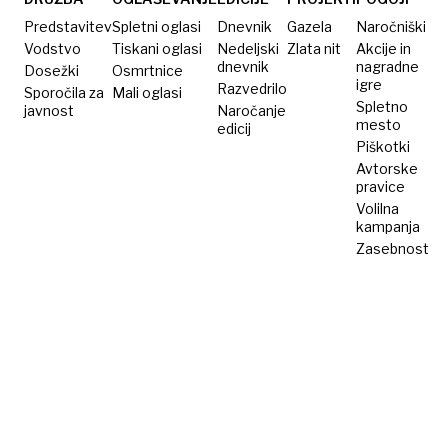
ljubezenska
kljub
pravljica
temu
Predstavitev
Spletni oglasi
Dnevnik
Gazela
Naročniški
se je
cepila
Vodstvo
Tiskani oglasi
Nedeljski
Zlata nit
Akcije in
dnevnik
nagradne
Dosežki
Osmrtnice
končala
igre
Razvedrilo
Sporočila za
Mali oglasi
drugače
Spletno
javnost
Naročanje
mesto
edicij
Piškotki
Avtorske
pravice
Volilna
kampanja
Zasebnost