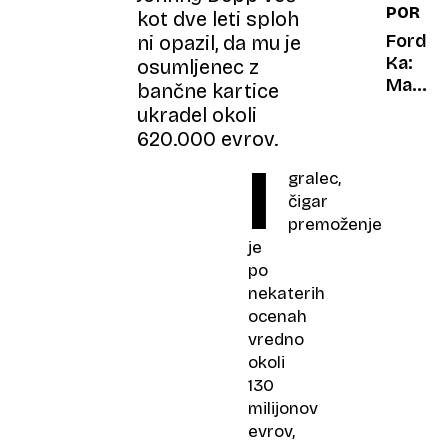
PORTR
kot dve leti sploh
vozila
dedek
Ford
ni opazil, da mu je
in
Ka:
osumljenec z
babica
Mali
bančne kartice
čudak,
ukradel okoli
ki si
620.000 evrov.
je
I
upal
gralec,
biti
čigar
čuden
premoženje
je
po
nekaterih
ocenah
vredno
okoli
130
milijonov
evrov,