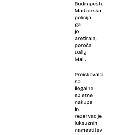
Budimpešti.
Madžarska
policija
ga
je
aretirala,
poroča
Daily
Mail.
Preiskovalci
so
ilegalne
spletne
nakupe
in
rezervacije
luksuznih
namestitev