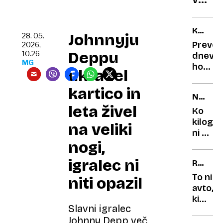
prepr
sever
test
Sloven
KAJ
Johnnyju
uradn
28. 05.
NAS
Prever
2026,
odprt
ČAKA?
Deppu
10.26
dnevni
187
MG
horosk
ukradel
kilom
Neutem
dolga
konflik
kartico in
NAPAČ
pohod
in
leta živel
MERSK
pravlj
preobr
Ko
ENOTE
na
kilogr
na veliki
finanč
ni bil
nogi,
področ
kilogr
napake
igralec ni
RENAU
ki so
CLIO
skoraj
To ni
niti opazil
povzro
avto,
katast
ki
Slavni igralec
sta
Johnny Depp več
ga