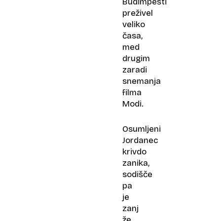
Budimpešti
preživel
veliko
časa,
med
drugim
zaradi
snemanja
filma
Modi.
Osumljeni
Jordanec
krivdo
zanika,
sodišče
pa
je
zanj
že