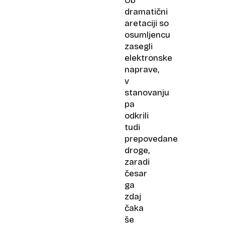
Ob
dramatični
aretaciji so
osumljencu
zasegli
elektronske
naprave,
v
stanovanju
pa
odkrili
tudi
prepovedane
droge,
zaradi
česar
ga
zdaj
čaka
še