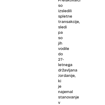
Preiskovalci
so
izsledili
spletne
transakcije,
sledi
pa
so
jih
vodile
do
27-
letnega
državljana
Jordanije,
ki
je
najemal
stanovanje
v