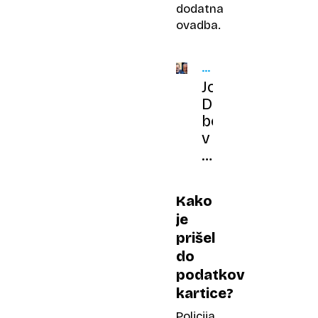
dodatna
ovadba.
FILMSKA
NAPOVED
Johnny
/
Depp
THE
CARNIVAL
bo
AT
v
THE
novem
END
OF
filmu
DAYS
Satan
Kako
je
prišel
do
podatkov
kartice?
Policija