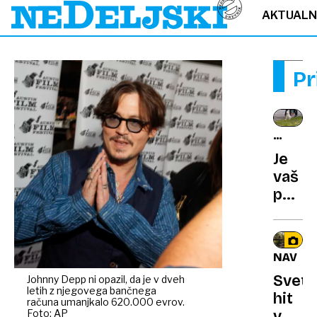
AKTUAL
Pr
HIŠNI
LJUBLJ
Je
vaš
pes
leviča
ali
desni
NAVDI
Znans
Sveto
Johnny Depp ni opazil, da je v dveh
so
letih z njegovega bančnega
hit
razvili
računa umanjkalo 620.000 evrov.
Foto: AP
v