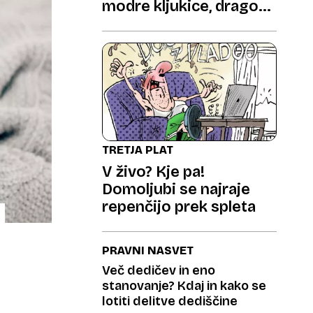
modre kljukice, drago
stala
TRETJA PLAT
V živo? Kje pa!
Domoljubi se najraje
repenčijo prek spleta
PRAVNI NASVET
Več dedičev in eno
stanovanje? Kdaj in kako se
lotiti delitve dediščine