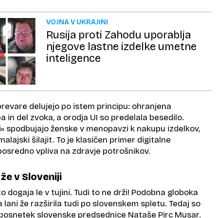
VOJNA V UKRAJINI
Rusija proti Zahodu uporablja
njegove lastne izdelke umetne
inteligence
revare delujejo po istem principu: ohranjena
 in del zvoka, a orodja UI so predelala besedilo.
 spodbujajo ženske v menopavzi k nakupu izdelkov,
malajski šilajit. To je klasičen primer digitalne
posredno vpliva na zdravje potrošnikov.
 že v Sloveniji
o dogaja le v tujini. Tudi to ne drži! Podobna globoka
 lani že razširila tudi po slovenskem spletu. Tedaj so
li posnetek slovenske predsednice Nataše Pirc Musar.