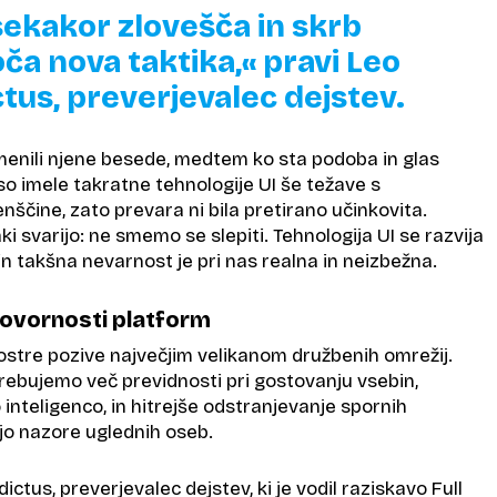
vsekakor zlovešča in skrb
ča nova taktika,« pravi Leo
tus, preverjevalec dejstev.
menili njene besede, medtem ko sta podoba in glas
 so imele takratne tehnologije UI še težave s
ščine, zato prevara ni bila pretirano učinkovita.
i svarijo: ne smemo se slepiti. Tehnologija UI se razvija
 in takšna nevarnost je pri nas realna in neizbežna.
dgovornosti platform
 ostre pozive največjim velikanom družbenih omrežij.
trebujemo več previdnosti pri gostovanju vsebin,
inteligenco, in hitrejše odstranjevanje spornih
jajo nazore uglednih oseb.
ictus, preverjevalec dejstev, ki je vodil raziskavo Full