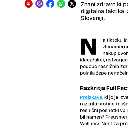
Znani zdravniki po
digitalna taktika 
Sloveniji.
N
a tiktoku i
zlonamerni
nakup dvoml
(deepfake), ustvarjen
podobo resničnih zdra
polnila žepe nenačel
Razkritja Full Fac
Preiskava
, ki jo je i
razkrila stotine takšn
resnični posnetki vpl
bil namen? Preusmeri
Wellness Nest za pre