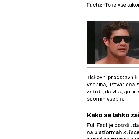
Facta: »To je vsekako
Tiskovni predstavnik p
vsebina, ustvarjena z 
zatrdil, da vlagajo s
spornih vsebin.
Kako se lahko za
Full Fact je potrdil, 
na platformah X, fac