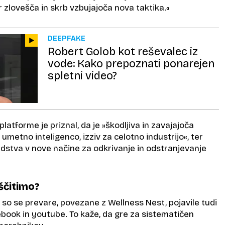
r zlovešča in skrb vzbujajoča nova taktika.«
DEEPFAKE
Robert Golob kot reševalec iz
vode: Kako prepoznati ponarejen
spletni video?
latforme je priznal, da je »škodljiva in zavajajoča
umetno inteligenco, izziv za celotno industrijo«, ter
redstva v nove načine za odkrivanje in odstranjevanje
ščitimo?
da so se prevare, povezane z Wellness Nest, pojavile tudi
ebook in youtube. To kaže, da gre za sistematičen