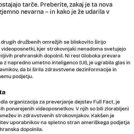
stajajo tarče. Preberite, zakaj je ta nova
izjemno nevarna – in kako je že udarila v
n drugih družbenih omrežjih se bliskovito širijo
 videoposnetki, kjer strokovnjaki nenadoma svetujejo
jivih prehranskih dopolnil. Ni res! Globoka prevara
a z napredno umetno inteligenco (UI), je ugrabila glas in
vnikov, da bi širila zdravstvene dezinformacije in
nemu podjetju.
ta
zvedla organizacija za preverjanje dejstev Full Fact, je
ih ponarejenih videoposnetkov. V njih so bili zlorabljeni
ivnežev in zdravstvenih strokovnjakov. Kakšen je
tev uporabnikov na spletno stran ameriškega podjetja
hranska dopolnila.