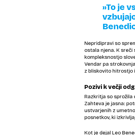
»To je 
vzbujajo
Benedic
Nepridipravi so spre
ostala njena. K sreči
kompleksnostjo sloven
Vendar pa strokovnjak
z bliskovito hitrostjo
Pozivi k večji o
Razkritja so sprožila
Zahteva je jasna: po
ustvarjenih z umetno 
posnetkov, ki izkrivl
Kot je dejal Leo Bened