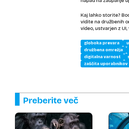
napad na zaupanje u
Kaj lahko storite? Bo
vidite na družbenih o
video, ustvarjen z UI
globoka prevara
u
družbena omrežja
digitalna varnost
zaščita uporabnikov
Preberite več