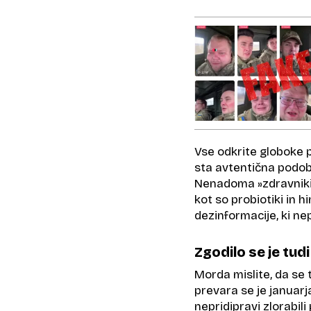
Vse odkrite globoke p
sta avtentična podoba
Nenadoma »zdravniki«
kot so probiotiki in hi
dezinformacije, ki ne
Zgodilo se je tudi
Morda mislite, da se t
prevara se je januarja
nepridipravi zlorabi