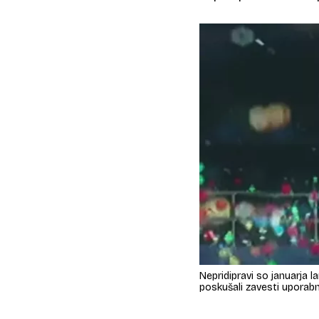
Nepridipravi so januarja l
poskušali zavesti uporab