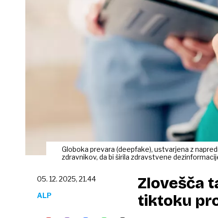
Globoka prevara (deepfake), ustvarjena z napredn
zdravnikov, da bi širila zdravstvene dezinformac
Zlovešča t
05. 12. 2025, 21.44
ALP
tiktoku pr