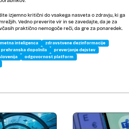
porabnikov.
dite izjemno kritični do vsakega nasveta o zdravju, ki ga
mrežjih. Vedno preverite vir in se zavedajte, da je za
, včasih praktično nemogoče reči, da gre za ponaredek.
metna inteligenca
zdravstvene dezinformacije
prehranska dopolnila
preverjanje dejstev
slovenija
odgovornost platform