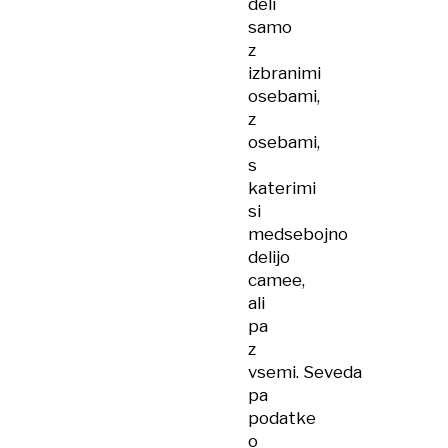
deli
samo
z
izbranimi
osebami,
z
osebami,
s
katerimi
si
medsebojno
delijo
camee,
ali
pa
z
vsemi. Seveda
pa
podatke
o