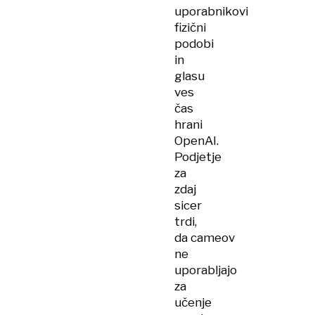
uporabnikovi
fizični
podobi
in
glasu
ves
čas
hrani
OpenAI.
Podjetje
za
zdaj
sicer
trdi,
da cameov
ne
uporabljajo
za
učenje