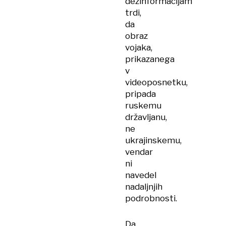
dezinformacijam
trdi,
da
obraz
vojaka,
prikazanega
v
videoposnetku,
pripada
ruskemu
državljanu,
ne
ukrajinskemu,
vendar
ni
navedel
nadaljnjih
podrobnosti.
Da