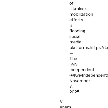
of
Ukraine's
mobilization
efforts
is
flooding
social
media
platforms.
https://
—
The
Kyiv
Independent
(@KyivIndependent
November
7,
2025
V
enem