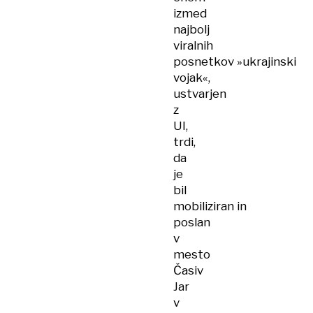
izmed
najbolj
viralnih
posnetkov »ukrajinski
vojak«,
ustvarjen
z
UI,
trdi,
da
je
bil
mobiliziran in
poslan
v
mesto
Časiv
Jar
v