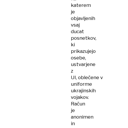
katerem
je
objavljenih
vsaj
ducat
posnetkov,
ki
prikazujejo
osebe,
ustvarjene
z
UI, oblečene v
uniforme
ukrajinskih
vojakov.
Račun
je
anonimen
in