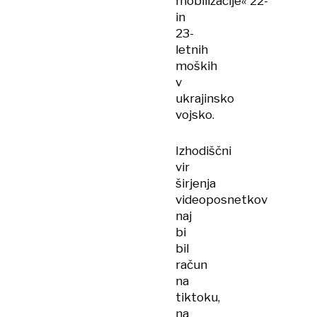
mobilizacije« 22-
in
23-
letnih
moških
v
ukrajinsko
vojsko.
Izhodiščni
vir
širjenja
videoposnetkov
naj
bi
bil
račun
na
tiktoku,
na