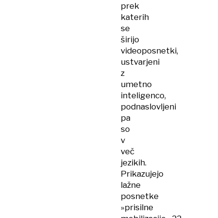
prek
katerih
se
širijo
videoposnetki,
ustvarjeni
z
umetno
inteligenco,
podnaslovljeni
pa
so
v
več
jezikih.
Prikazujejo
lažne
posnetke
»prisilne