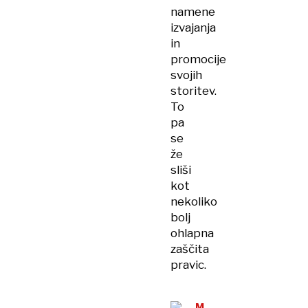
namene
izvajanja
in
promocije
svojih
storitev.
To
pa
se
že
sliši
kot
nekoliko
bolj
ohlapna
zaščita
pravic.
MEDIJSKA