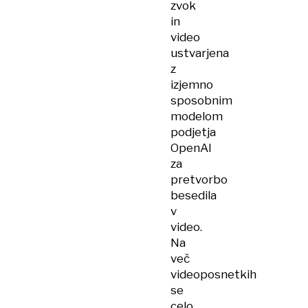
zvok
in
video
ustvarjena
z
izjemno
sposobnim
modelom
podjetja
OpenAI
za
pretvorbo
besedila
v
video.
Na
več
videoposnetkih
se
celo