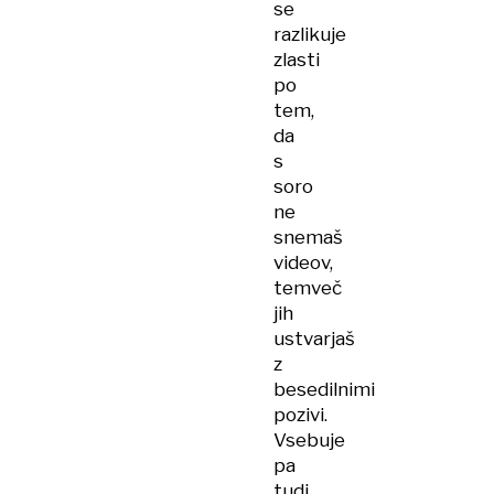
se
razlikuje
zlasti
po
tem,
da
s
soro
ne
snemaš
videov,
temveč
jih
ustvarjaš
z
besedilnimi
pozivi.
Vsebuje
pa
tudi