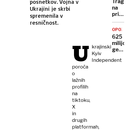
je
posnetkov. Vojna v
Traged
prinesl
osuplji
na
Ukrajini je skrbi
srečo:
priljub
spremenila v
»Hvala,
otoku:
resničnost.
ker
silovit
si
OPOZOR
valova
prišla.«
625
terjalo
U
milijon
več
krajinski
gesel
življenj
Kyiv
v
Independent
obtok
poroča
–
o
stroko
lažnih
svarijo
profilih
pred
na
valom
tiktoku,
napado
X
in
drugih
platformah,