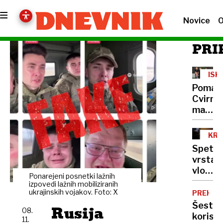
Novice
O
PRI
ISK
NED
Pomag
Cvirno
mama
je po
moževi
KRO
smrti
Spet
ostala
vrsta
sama
vlomov
s
Ponarejeni posnetki lažnih
v
izpovedi lažnih mobiliziranih
štirimi
Ljublja
ukrajinskih vojakov. Foto: X
PREHRA
otroki
in
Šest
Rusija
08.
okolici:
koristi
11.