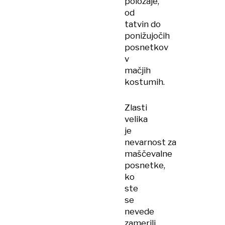
položaje,
od
tatvin do
ponižujočih
posnetkov
v
mačjih
kostumih.
Zlasti
velika
je
nevarnost za
maščevalne
posnetke,
ko
ste
se
nevede
zamerili