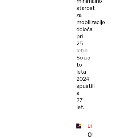
minimalno
starost
za
mobilizacijo
določa
pri
25
letih.
So pa
to
leta
2024
spustili
s
27
let.
UMETNA
INTELIGENCA
OpenAI