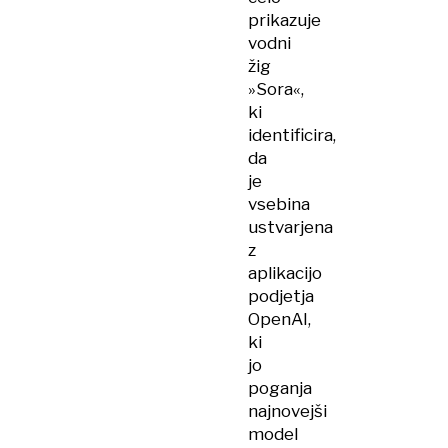
prikazuje
vodni
žig
»Sora«,
ki
identificira,
da
je
vsebina
ustvarjena
z
aplikacijo
podjetja
OpenAI,
ki
jo
poganja
najnovejši
model