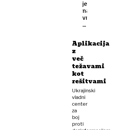
je
najbolj
vredno
zasebno
podjetje
in
Aplikacija
zakaj
z
to
več
ni
težavami
dobro
kot
rešitvami
Ukrajinski
vladni
center
za
boj
proti