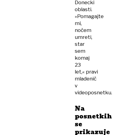
Donecki
oblasti.
»Pomagajte
mi,
nočem
umreti,
star
sem
komaj
23
let,« pravi
mladenič
v
videoposnetku.
Na
posnetkih
se
prikazuje