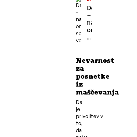
PISMENOST
Dezinformacija
–
najtišje
orožje
sodobnih
vojn
Nevarnost
za
posnetke
iz
maščevanja
Da
je
privolitev v
to,
da