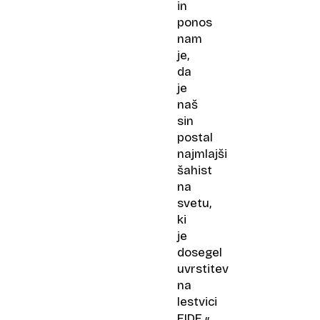
in
ponos
nam
je,
da
je
naš
sin
postal
najmlajši
šahist
na
svetu,
ki
je
dosegel
uvrstitev
na
lestvici
FIDE,«