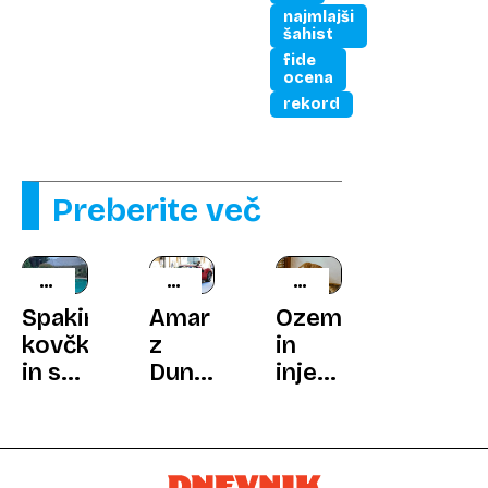
najmlajši
šahist
fide
ocena
rekord
Preberite več
CENEJŠE
NE
HIŠNI
ŽIVLJENJE
TAKO
LJUBLJENČKI
Spakirali
Amar
Ozempic
ZLAHKA!
kovčke
z
in
in se
Dunaja
injekcije
iz
ferrarija
za
Evrope
parkiral
hujšanje
preselili
kar
po
na
na
novem