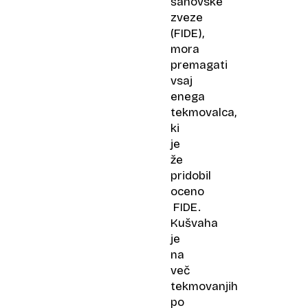
šahovske
zveze
(FIDE),
mora
premagati
vsaj
enega
tekmovalca,
ki
je
že
pridobil
oceno​
FIDE.
Kušvaha
je
na
več
tekmovanjih
po