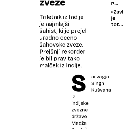
zveze
PRED
v
mlajše
ŠTIRIMI
pravno
od
»Zavla
Triletnik iz Indije
DESETL
bitko
16
je
je najmlajši
let,
totaln
šahist, ki je prejel
Tiktok
panika,
bo
nekajk
uradno oceno
prepo
hujša
šahovske zveze.
upošte
kot
Prejšnji rekorder
pri
je bil prav tako
covidu
malček iz Indije.
19«
S
arvagja
Singh
Kušvaha
iz
indijske
zvezne
države
Madža