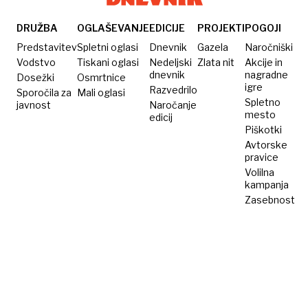
Tajsko,
svojo
tudi
zdaj
teraso
za
DRUŽBA
OGLAŠEVANJE
EDICIJE
PROJEKTI
POGOJI
živijo
v
predebele
Predstavitev
Spletni oglasi
Dnevnik
Gazela
Naročniški
v vili
bloku,
mačke
Vodstvo
Tiskani oglasi
Nedeljski
Zlata nit
Akcije in
dnevnik
nagradne
Dosežki
Osmrtnice
za
sledil
igre
Razvedrilo
Sporočila za
Mali oglasi
675
je
Spletno
javnost
Naročanje
evrov
hladen
mesto
edicij
Piškotki
na
tuš
Avtorske
mesec
pravice
Volilna
kampanja
Zasebnost