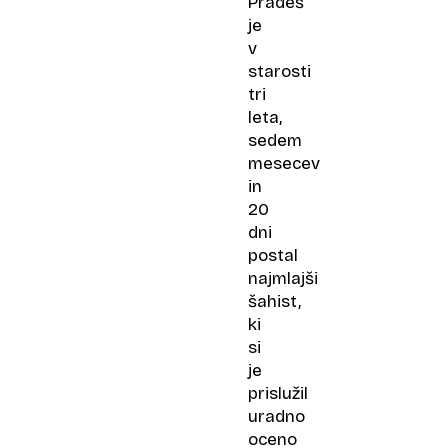
Pradeš
je
v
starosti
tri
leta,
sedem
mesecev
in
20
dni
postal
najmlajši
šahist,
ki
si
je
prislužil
uradno
oceno