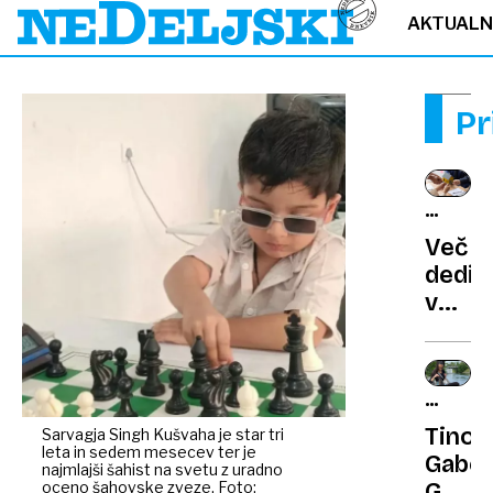
AKTUAL
Pr
PRAVNI
NASVE
Več
dedič
več
težav
Zakaj
z
RUMEN
delitv
NOVIC
Tino
Sarvagja Singh Kušvaha je star tri
dediš
leta in sedem mesecev ter je
Gaber
ne
najmlajši šahist na svetu z uradno
oceno šahovske zveze. Foto:
Golob