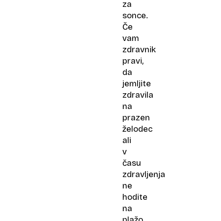
za
sonce.
Če
vam
zdravnik
pravi,
da
jemljite
zdravila
na
prazen
želodec
ali
v
času
zdravljenja
ne
hodite
na
plažo,