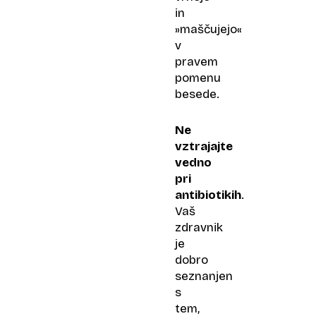
in
»maščujejo«
v
pravem
pomenu
besede.
Ne
vztrajajte
vedno
pri
antibiotikih
.
Vaš
zdravnik
je
dobro
seznanjen
s
tem,