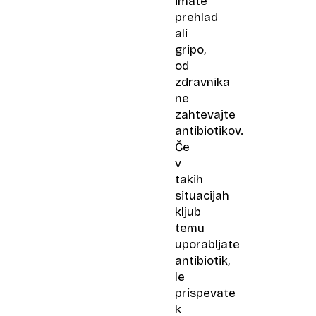
imate
prehlad
ali
gripo,
od
zdravnika
ne
zahtevajte
antibiotikov.
Če
v
takih
situacijah
kljub
temu
uporabljate
antibiotik,
le
prispevate
k