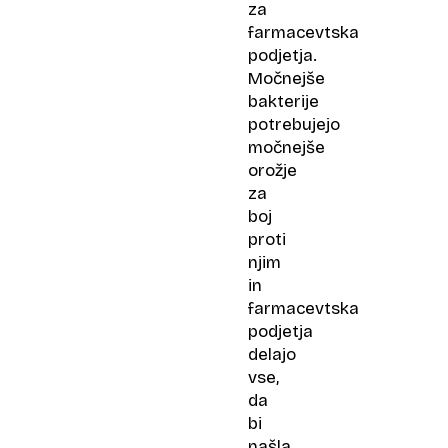
za
farmacevtska
podjetja.
Močnejše
bakterije
potrebujejo
močnejše
orožje
za
boj
proti
njim
in
farmacevtska
podjetja
delajo
vse,
da
bi
našla