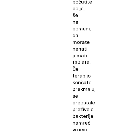
počutite
bolje,
še
ne
pomeni,
da
morate
nehati
jemati
tablete.
Če
terapijo
končate
prekmalu,
se
preostale
preživele
bakterije
namreč
vrnejo