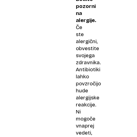
pozorni
na
alergije.
Če
ste
alergični,
obvestite
svojega
zdravnika.
Antibiotiki
lahko
povzročijo
hude
alergijske
reakcije.
Ni
mogoče
vnaprej
vedeti,