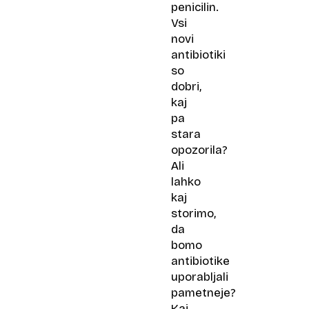
penicilin.
Vsi
novi
antibiotiki
so
dobri,
kaj
pa
stara
opozorila?
Ali
lahko
kaj
storimo,
da
bomo
antibiotike
uporabljali
pametneje?
Kaj