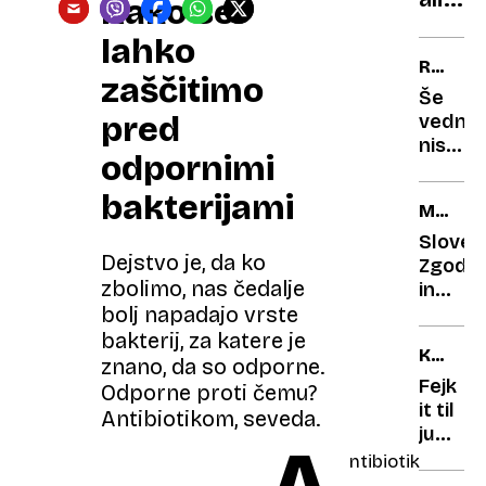
svetu
Kako se
Picas
bo
lahko
mode
kmalu
RESNIČ
kulina
obisk
zaščitimo
ZLOČIN
Še
tudi
OB
pred
vedno
Slove
NEDEL
niso
odpornimi
razreši
skrivno
bakterijami
MED
največ
LJUDMI
ropa
Sloveni
Dejstvo je, da ko
muzeja
Zgodb
zbolimo, nas čedalje
na
in
svetu
predme
bolj napadajo vrste
ki so
bakterij, za katere je
KAJA
nam
znano, da so odporne.
BREZO
jih
​Fejk
Odporne proti čemu?
zapusti
it til
Antibiotikom, seveda.
zadnji
ju
starov
mejk
ntibiotik
it?