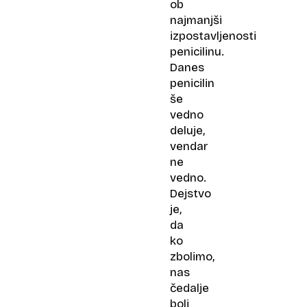
ob
najmanjši
izpostavljenosti
penicilinu.
Danes
penicilin
še
vedno
deluje,
vendar
ne
vedno.
Dejstvo
je,
da
ko
zbolimo,
nas
čedalje
bolj