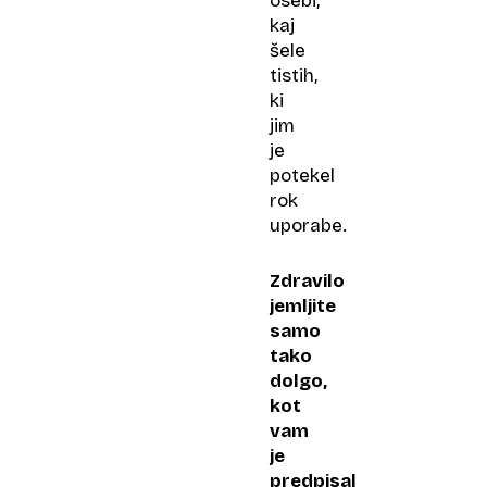
osebi,
kaj
šele
tistih,
ki
jim
je
potekel
rok
uporabe.
Zdravilo
jemljite
samo
tako
dolgo,
kot
vam
je
predpisal