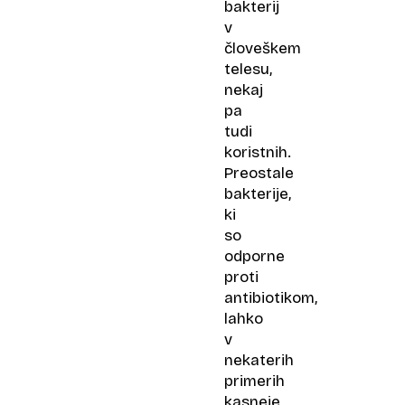
bakterij
v
človeškem
telesu,
nekaj
pa
tudi
koristnih.
Preostale
bakterije,
ki
so
odporne
proti
antibiotikom,
lahko
v
nekaterih
primerih
kasneje