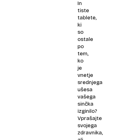
In
tiste
tablete,
ki
so
ostale
po
tem,
ko
je
vnetje
srednjega
ušesa
vašega
sinčka
izginilo?
Vprašajte
svojega
zdravnika,
ali