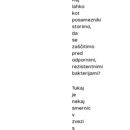
lahko
kot
posamezniki
storimo,
da
se
zaščitimo
pred
odpornimi,
rezistentnimi
bakterijami?
Tukaj
je
nekaj
smernic
v
zvezi
s