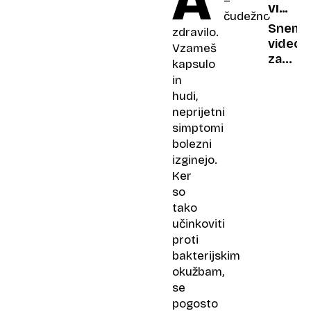
A
–
VIRALN
čudežno
HIT
Snema
zdravilo.
video
Vzameš
za
kapsulo
omrežj
in
zamudi
hudi,
letalo
neprijetni
in
simptomi
postal
bolezni
senzac
izginejo.
Ker
so
tako
učinkoviti
proti
bakterijskim
okužbam,
se
pogosto