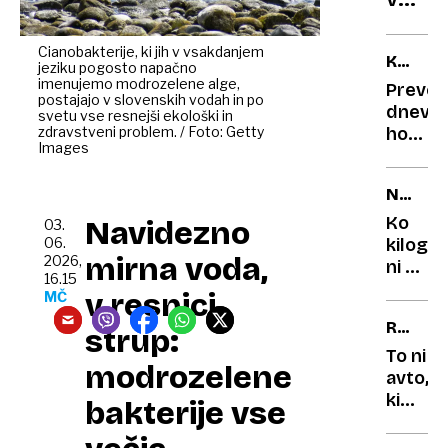
prepr
sever
test
Sloven
Cianobakterije, ki jih v vsakdanjem
KAJ
jeziku pogosto napačno
uradn
NAS
imenujemo modrozelene alge,
Prever
odprt
postajajo v slovenskih vodah in po
ČAKA?
dnevni
svetu vse resnejši ekološki in
187
zdravstveni problem. / Foto: Getty
horosk
kilom
Images
Neutem
dolga
konflik
NAPAČ
pohod
in
MERSK
pravlj
preobr
Ko
Navidezno
03.
ENOTE
na
06.
kilogr
mirna voda,
2026,
finanč
ni bil
16.15
področ
kilogr
v resnici
MČ
napake
RENAU
strup:
ki so
CLIO
skoraj
To ni
modrozelene
povzro
avto,
katast
ki
bakterije vse
sta
ga