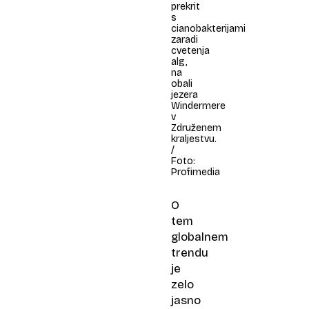
prekrit
s
cianobakterijami
zaradi
cvetenja
alg,
na
obali
jezera
Windermere
v
Združenem
kraljestvu.
/
Foto:
Profimedia​
O
tem
globalnem
trendu
je
zelo
jasno