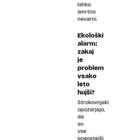
lahko
smrtno
nevarni.
Ekološki
alarm:
zakaj
je
problem
vsako
leto
hujši?
Strokovnjaki
opozarjajo,
da
so
vse
pogostejši