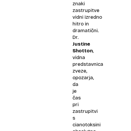
znaki
zastrupitve
vidni izredno
hitro in
dramatični.
Dr.
Justine
Shotton
,
vidna
predstavnica
zveze,
opozarja,
da
je
čas
pri
zastrupitvi
s
cianotoksini