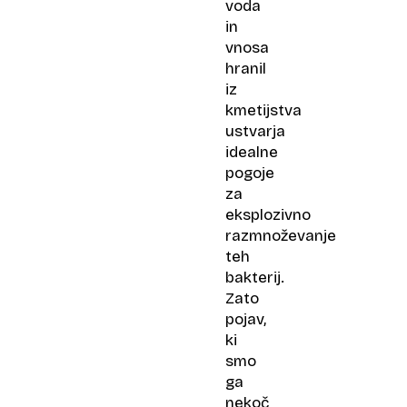
voda
in
vnosa
hranil
iz
kmetijstva
ustvarja
idealne
pogoje
za
eksplozivno
razmnoževanje
teh
bakterij.
Zato
pojav,
ki
smo
ga
nekoč