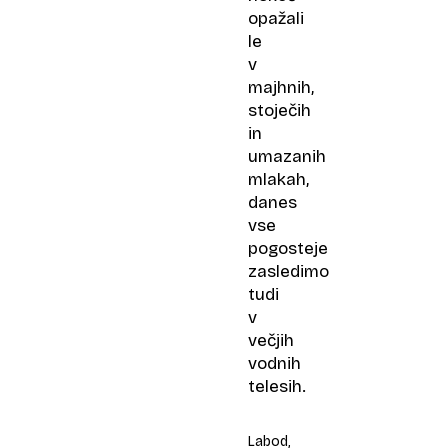
opažali
le
v
majhnih,
stoječih
in
umazanih
mlakah,
danes
vse
pogosteje
zasledimo
tudi
v
večjih
vodnih
telesih.
Labod,