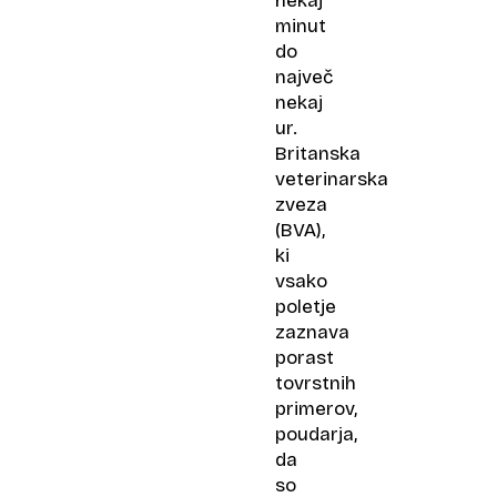
nekaj
minut
do
največ
nekaj
ur.
Britanska
veterinarska
zveza
(BVA),
ki
vsako
poletje
zaznava
porast
tovrstnih
primerov,
poudarja,
da
so