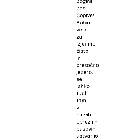
poginil
pes.
Čeprav
Bohinj
velja
za
izjemno
čisto
in
pretočno
jezero,
se
lahko
tudi
tam
v
plitvih
obrežnih
pasovih
ustvarijo