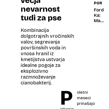
večja
PORTR
vozila
nevarnost
dedek
Ford
in
Ka:
tudi za pse
babica
Mali
čudak,
Kombinacija
ki si
dolgotrajnih vročinskih
je
valov, segrevanja
upal
površinskih voda in
biti
čuden
vnosa hranil iz
kmetijstva ustvarja
idealne pogoje za
eksplozivno
razmnoževanje
cianobakterij.
P
oletni
meseci
prinašajo