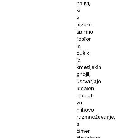
nalivi,
ki
v
jezera
spirajo
fosfor
in
dušik
iz
kmetijskih
gnojil,
ustvarjajo
idealen
recept
za
njihovo
razmnoževanje,
s
čimer