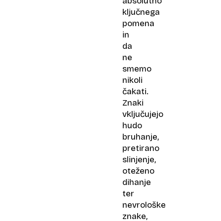
absolutno
ključnega
pomena
in
da
ne
smemo
nikoli
čakati.
Znaki
vključujejo
hudo
bruhanje,
pretirano
slinjenje,
oteženo
dihanje
ter
nevrološke
znake,