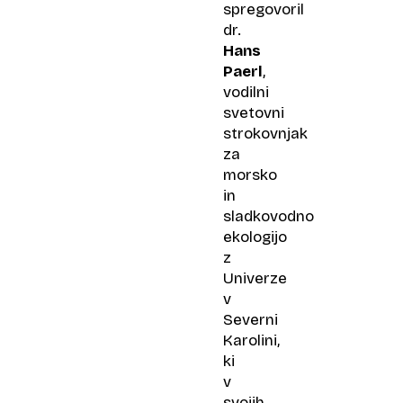
spregovoril
dr.
Hans
Paerl
,
vodilni
svetovni
strokovnjak
za
morsko
in
sladkovodno
ekologijo
z
Univerze
v
Severni
Karolini,
ki
v
svojih