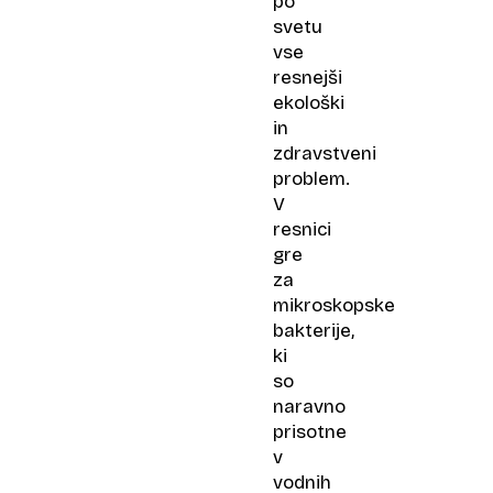
po
svetu
vse
resnejši
ekološki
in
zdravstveni
problem.
V
resnici
gre
za
mikroskopske
bakterije,
ki
so
naravno
prisotne
v
vodnih