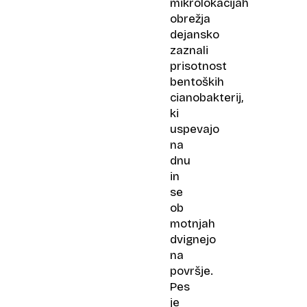
mikrolokacijah
obrežja
dejansko
zaznali
prisotnost
bentoških
cianobakterij,
ki
uspevajo
na
dnu
in
se
ob
motnjah
dvignejo
na
površje.
Pes
je