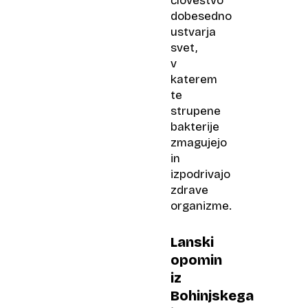
človeštvo
dobesedno
ustvarja
svet,
v
katerem
te
strupene
bakterije
zmagujejo
in
izpodrivajo
zdrave
organizme.
Lanski
opomin
iz
Bohinjskega