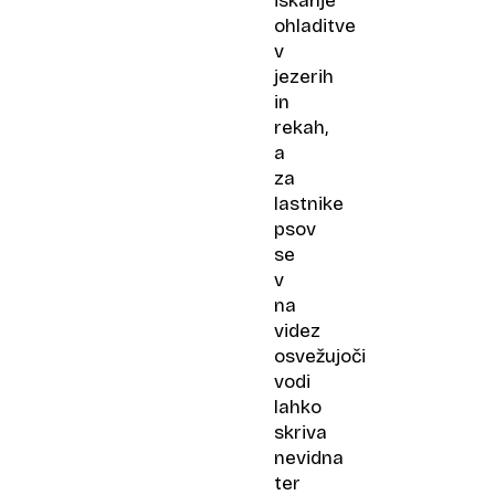
iskanje
ohladitve
v
jezerih
in
rekah,
a
za
lastnike
psov
se
v
na
videz
osvežujoči
vodi
lahko
skriva
nevidna
ter