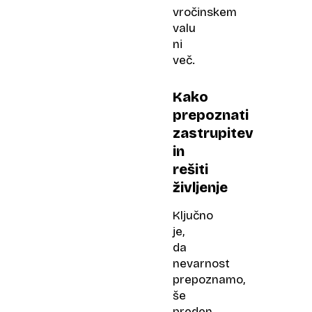
vročinskem
valu
ni
več.
Kako
prepoznati
zastrupitev
in
rešiti
življenje
Ključno
je,
da
nevarnost
prepoznamo,
še
preden