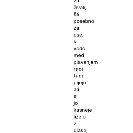
za
živali,
še
posebno
za
pse,
ki
vodo
med
plavanjem
radi
tudi
pijejo
ali
si
jo
kasneje
ližejo
z
dlake,