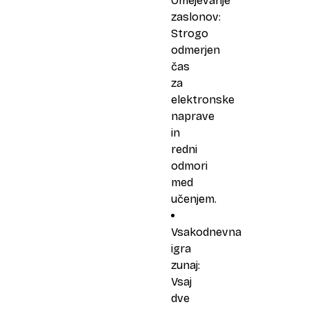
Omejevanje
zaslonov:
Strogo
odmerjen
čas
za
elektronske
naprave
in
redni
odmori
med
učenjem.
Vsakodnevna
igra
zunaj:
Vsaj
dve