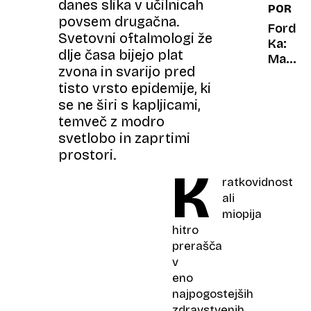
danes slika v učilnicah
PORTR
vozila
povsem drugačna.
dedek
Ford
Svetovni oftalmologi že
in
Ka:
dlje časa bijejo plat
babica
Mali
zvona in svarijo pred
čudak,
tisto vrsto epidemije, ki
ki si
se ne širi s kapljicami,
je
upal
temveč z modro
biti
svetlobo in zaprtimi
čuden
prostori.
K
ratkovidnost
ali
miopija
hitro
prerašča
v
eno
najpogostejših
zdravstvenih