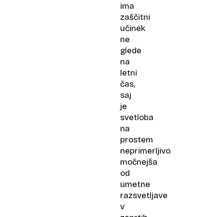
ima
zaščitni
učinek
ne
glede
na
letni
čas,
saj
je
svetloba
na
prostem
neprimerljivo
močnejša
od
umetne
razsvetljave
v