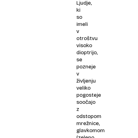
Ljudje,
ki
so
imeli
v
otroštvu
visoko
dioptrijo,
se
pozneje
v
življenju
veliko
pogosteje
soočajo
z
odstopom
mrežnice,
glavkomom
(zeleno