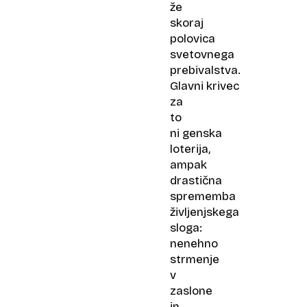
že
skoraj
polovica
svetovnega
prebivalstva.
Glavni krivec
za
to
ni genska
loterija,
ampak
drastična
sprememba
življenjskega
sloga:
nenehno
strmenje
v
zaslone
in