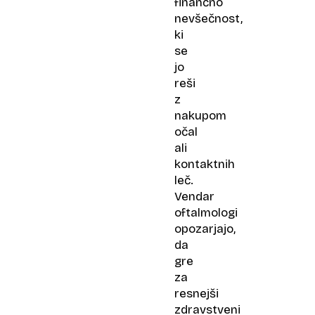
finančno
nevšečnost,
ki
se
jo
reši
z
nakupom
očal
ali
kontaktnih
leč.
Vendar
oftalmologi
opozarjajo,
da
gre
za
resnejši
zdravstveni