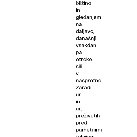
bližino
in
gledanjem
na
daljavo,
današnji
vsakdan
pa
otroke
sili
v
nasprotno.
Zaradi
ur
in
ur,
preživetih
pred
pametnimi
telefoni,