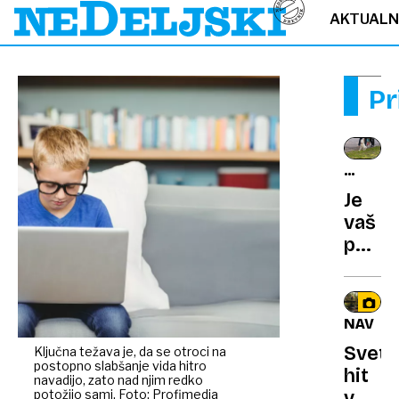
AKTUAL
Pr
HIŠNI
LJUBLJ
Je
vaš
pes
leviča
ali
desni
NAVDI
Znans
Sveto
Ključna težava je, da se otroci na
so
postopno slabšanje vida hitro
hit
razvili
navadijo, zato nad njim redko
potožijo sami. Foto: Profimedia
v