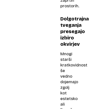
zaprtih
prostorih.
Dolgotrajna
tveganja
presegajo
izbiro
okvirjev
Mnogi
starši
kratkovidnost
še
vedno
dojemajo
zgolj
kot
estetsko
ali