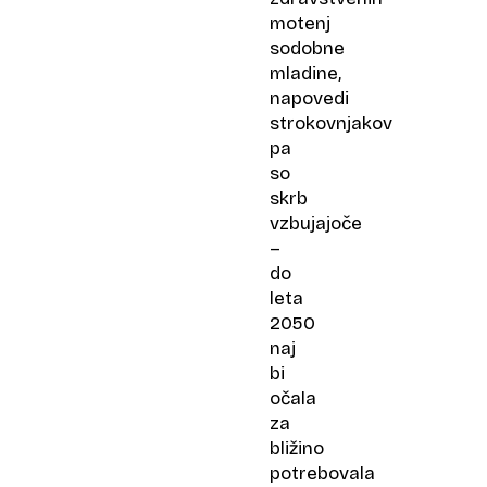
motenj
sodobne
mladine,
napovedi
strokovnjakov
pa
so
skrb
vzbujajoče
–
do
leta
2050
naj
bi
očala
za
bližino
potrebovala