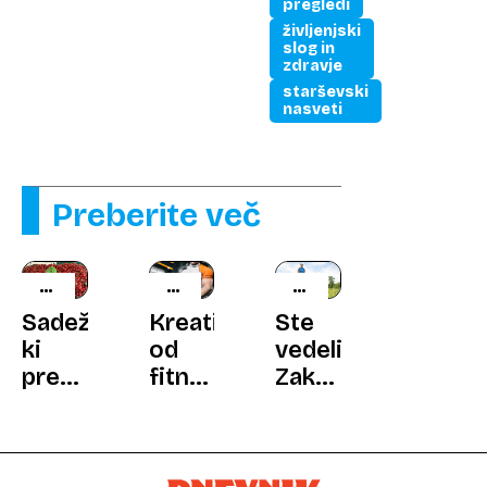
pregledi
življenjski
slog in
zdravje
starševski
nasveti
Preberite več
ZDRAVO
NOVA
ODKRITJE
SADJE
SPOZNANJA
ZNANSTVENIKOV
Sadež,
Kreatin:
Ste
ki
od
vedeli?
prevara
fitnes
Zakaj
ptice
dodatka
hoja
in
do
s
zdravi
orožja
staranjem
nespečnost:
proti
postaja