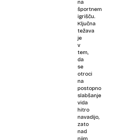
na
športnem
igrišču.
Ključna
težava
je
v
tem,
da
se
otroci
na
postopno
slabšanje
vida
hitro
navadijo,
zato
nad
njim