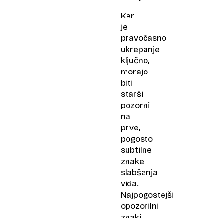
Ker
je
pravočasno
ukrepanje
ključno,
morajo
biti
starši
pozorni
na
prve,
pogosto
subtilne
znake
slabšanja
vida.
Najpogostejši
opozorilni
znaki