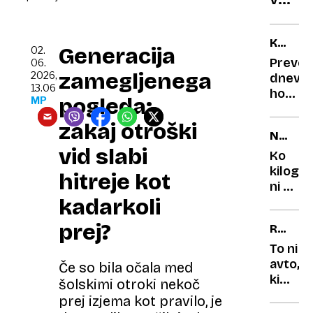
prepr
sever
test
Sloven
KAJ
Generacija
uradn
02.
NAS
Prever
06.
odprt
ČAKA?
zamegljenega
2026,
dnevni
187
13.06
horosk
pogleda:
MP
kilom
Neutem
dolga
konflik
zakaj otroški
NAPAČ
pohod
in
vid slabi
MERSK
pravlj
preobr
Ko
ENOTE
na
kilogr
hitreje kot
finanč
ni bil
kadarkoli
področ
kilogr
napake
prej?
RENAU
ki so
CLIO
skoraj
To ni
povzro
avto,
Če so bila očala med
katast
ki
šolskimi otroki nekoč
sta
prej izjema kot pravilo, je
ga