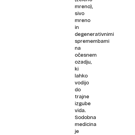
mreno),
sivo
mreno
in
degenerativnimi
spremembami
na
očesnem
ozadju,
ki
lahko
vodijo
do
trajne
izgube
vida.
Sodobna
medicina
je