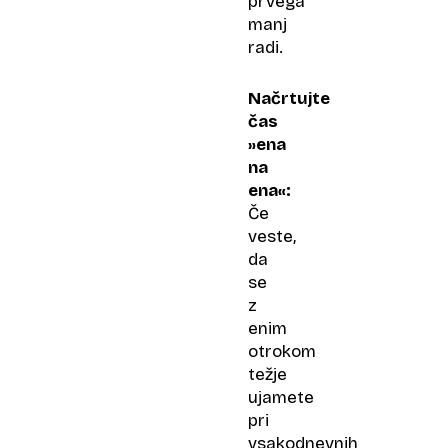
prvega
manj
radi.
Načrtujte
čas
»ena
na
ena«:
Če
veste,
da
se
z
enim
otrokom
težje
ujamete
pri
vsakodnevnih