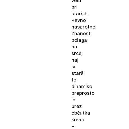
vesti
pri
starših.
Ravno
nasprotno!
Znanost
polaga
na
srce,
naj
si
starši
to
dinamiko
preprosto
in
brez
občutka
krivde
–