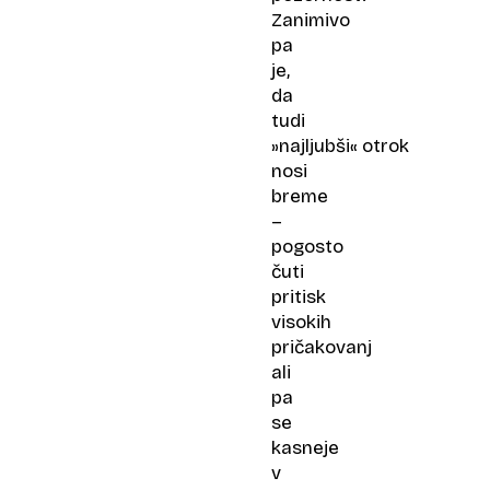
Zanimivo
pa
je,
da
tudi
»najljubši« otrok
nosi
breme
–
pogosto
čuti
pritisk
visokih
pričakovanj
ali
pa
se
kasneje
v