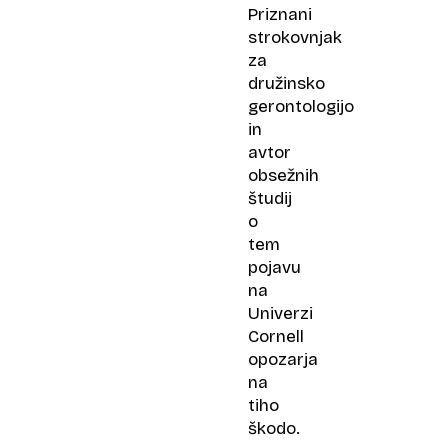
Priznani
strokovnjak
za
družinsko
gerontologijo
in
avtor
obsežnih
študij
o
tem
pojavu
na
Univerzi
Cornell
opozarja
na
tiho
škodo.