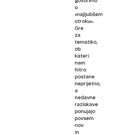
govorimo
o
»najljubšem
otroku«.
Gre
za
tematiko,
ob
kateri
nam
hitro
postane
neprijetno,
a
nedavne
raziskave
ponujajo
povsem
nov
in