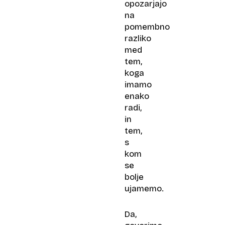
opozarjajo
na
pomembno
razliko
med
tem,
koga
imamo
enako
radi,
in
tem,
s
kom
se
bolje
ujamemo.
Da,