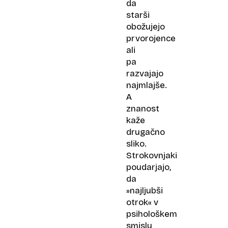
dober
da
starš
starši
obožujejo
prvorojence
ali
pa
razvajajo
najmlajše.
A
znanost
kaže
drugačno
sliko.
Strokovnjaki
poudarjajo,
da
»najljubši
otrok« v
psihološkem
smislu