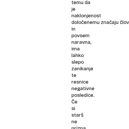
temu da
je
naklonjenost
določenemu značaju člo
in
povsem
naravna,
ima
lahko
slepo
zanikanje
te
resnice
negativne
posledice.
Če
si
starš
ne
prizna,