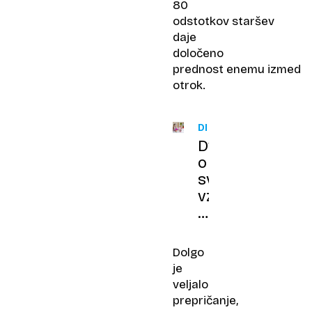
80
odstotkov staršev
daje
določeno
prednost enemu izmed
otrok.
DRUŽINA
Dvomite
o
svoji
vzgoji?
5
znakov,
ki
Dolgo
razkrivajo,
je
ali
veljalo
ste
prepričanje,