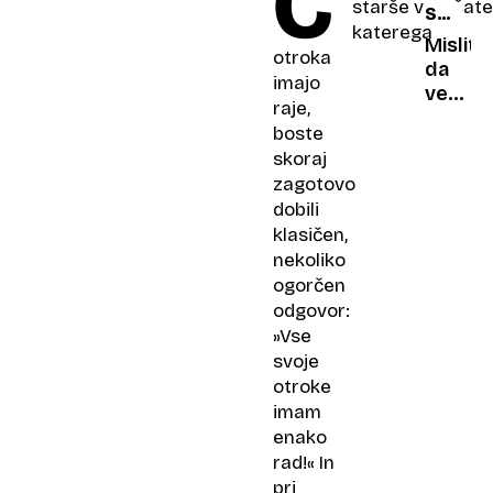
Č
starše vprašate
SMRTO
postaja
katerega
MORJE
poti
Mislite,
otroka
da
imajo
veste
raje,
vse
boste
o
skoraj
Titanik
zagotovo
Zgodb
dobili
in
klasičen,
dejstva
nekoliko
o
ogorčen
katerih
odgovor:
se
redko
»Vse
govori
svoje
otroke
imam
enako
rad!« In
pri