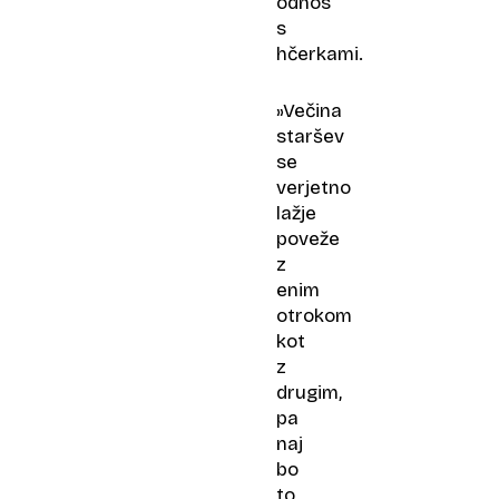
odnos
s
hčerkami.
»Večina
staršev
se
verjetno
lažje
poveže
z
enim
otrokom
kot
z
drugim,
pa
naj
bo
to