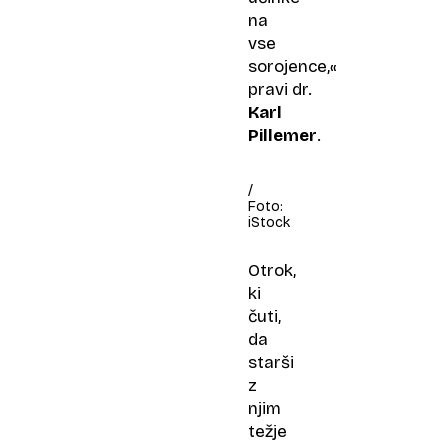
na
vse
sorojence,«
pravi dr.
Karl
Pillemer
.
/
Foto:
iStock
Otrok,
ki
čuti,
da
starši
z
njim
težje