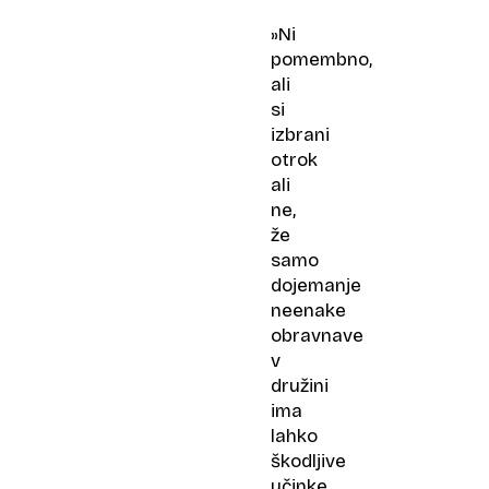
»Ni
pomembno,
ali
si
izbrani
otrok
ali
ne,
že
samo
dojemanje
neenake
obravnave
v
družini
ima
lahko
škodljive
učinke