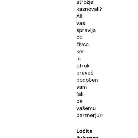
strožje
kaznovali?
Ali
vas
spravlja
ob
živce,
ker
je
otrok
preveč
podoben
vam
(ali
pa
vašemu
partnerju)?
Ločite