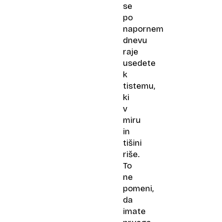
se
po
napornem
dnevu
raje
usedete
k
tistemu,
ki
v
miru
in
tišini
riše.
To
ne
pomeni,
da
imate