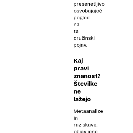
presenetljivo
osvobajajoč
pogled
na
ta
družinski
pojav.
Kaj
pravi
znanost?
Številke
ne
lažejo
Metaanalize
in
raziskave,
objavljene