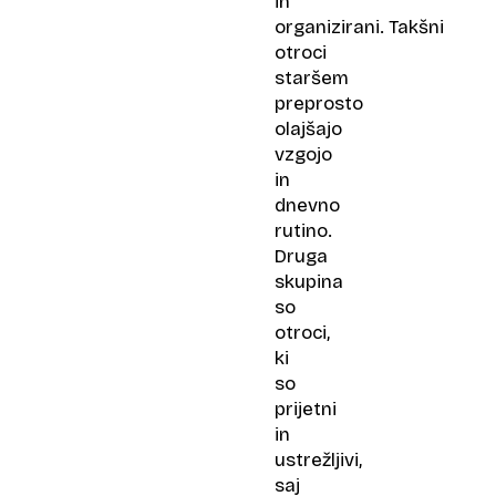
in
organizirani. Takšni
otroci
staršem
preprosto
olajšajo
vzgojo
in
dnevno
rutino.
Druga
skupina
so
otroci,
ki
so
prijetni
in
ustrežljivi,
saj