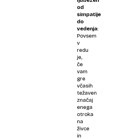
ljubezen
od
simpatije
do
vedenja
:
Povsem
v
redu
je,
če
vam
gre
včasih
težaven
značaj
enega
otroka
na
živce
in