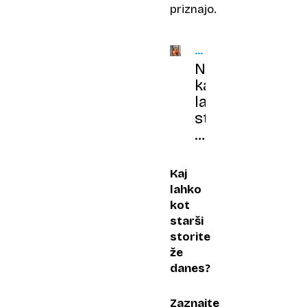
priznajo.
VEZ
MED
Največ,
OTROKOM
kar
IN
STARŠEM
lahko
starši
storijo,
je,
da
Kaj
uživajo
lahko
z
kot
otroki
starši
storite
že
danes?
Zaznajte