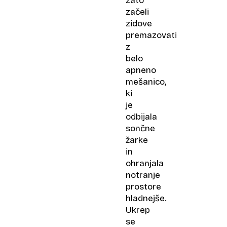
zato
začeli
zidove
premazovati
z
belo
apneno
mešanico,
ki
je
odbijala
sončne
žarke
in
ohranjala
notranje
prostore
hladnejše.
Ukrep
se