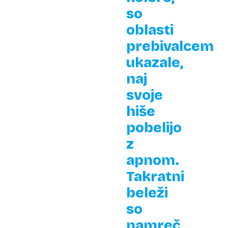
so
oblasti
prebivalcem
ukazale,
naj
svoje
hiše
pobelijo
z
apnom.
Takratni
beleži
so
namreč