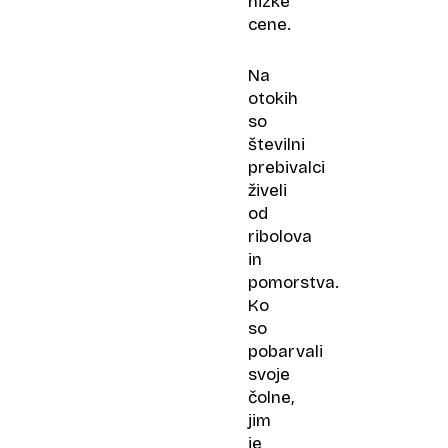
nizke
cene.
Na
otokih
so
številni
prebivalci
živeli
od
ribolova
in
pomorstva.
Ko
so
pobarvali
svoje
čolne,
jim
je