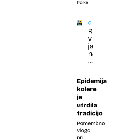
Poike
GRČIJA
Ribiči
v
jami
našli
brezpilotno
plovilo,
polno
Epidemija
eksploziva
kolere
je
utrdila
tradicijo
Pomembno
vlogo
pri