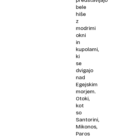
predstavljajo
bele
hiše
z
modrimi
okni
in
kupolami,
ki
se
dvigajo
nad
Egejskim
morjem.
Otoki,
kot
so
Santorini,
Mikonos,
Paros