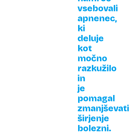
vsebovali
apnenec,
ki
deluje
kot
močno
razkužilo
in
je
pomagal
zmanjševati
širjenje
bolezni.