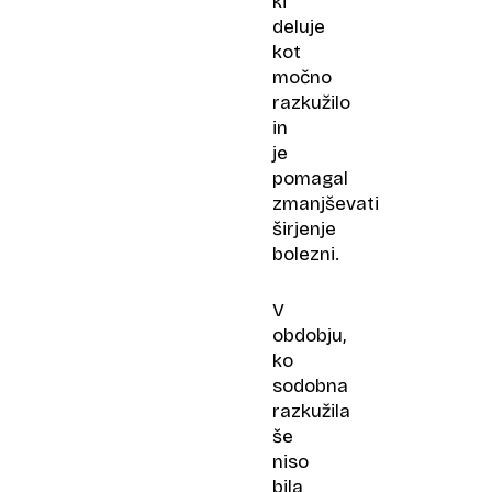
ki
deluje
kot
močno
razkužilo
in
je
pomagal
zmanjševati
širjenje
bolezni.
V
obdobju,
ko
sodobna
razkužila
še
niso
bila