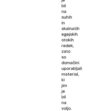
je
bil
na
suhih
in
skalnatih
egejskih
otokih
redek,
zato
so
domačini
uporabljali
material,
ki
jim
je
bil
na
voljo.