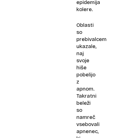
epidemija
kolere.
Oblasti
so
prebivalcem
ukazale,
naj
svoje
hiše
pobelijo
z
apnom.
Takratni
beleži
so
namreč
vsebovali
apnenec,