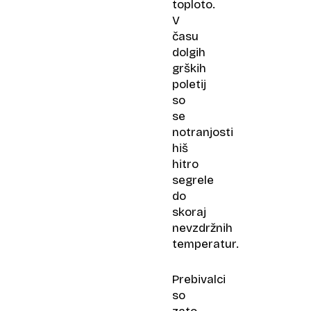
toploto.
V
času
dolgih
grških
poletij
so
se
notranjosti
hiš
hitro
segrele
do
skoraj
nevzdržnih
temperatur.
Prebivalci
so