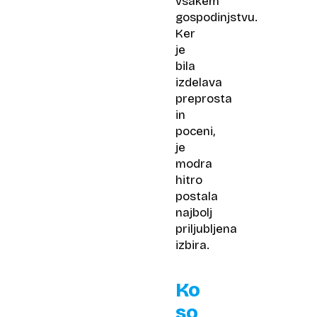
vsakem
gospodinjstvu.
Ker
je
bila
izdelava
preprosta
in
poceni,
je
modra
hitro
postala
najbolj
priljubljena
izbira.
Ko
so