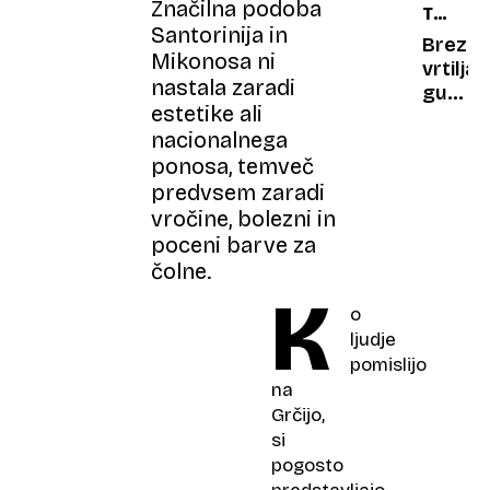
Značilna podoba
TOVAR
Sultan
Santorinija in
ZA
Kösen,
Brez
Mikonosa ni
VOJAKE
najvišji
vrtiljak
nastala zaradi
človek
gugaln
estetike ali
na
in
nacionalnega
svetu,
toboga
komaj
ponosa, temveč
prva
še
otrošk
predvsem zaradi
hodi?
igrišča
vročine, bolezni in
sploh
poceni barve za
niso
čolne.
bila
K
namen
o
zabavi
ljudje
pomislijo
na
Grčijo,
si
pogosto