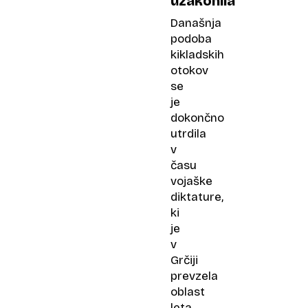
uzakonila
Današnja
podoba
kikladskih
otokov
se
je
dokončno
utrdila
v
času
vojaške
diktature,
ki
je
v
Grčiji
prevzela
oblast
leta