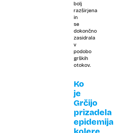
bolj
razširjena
in
se
dokončno
zasidrala
v
podobo
grških
otokov.
Ko
je
Grčijo
prizadela
epidemija
kolere,