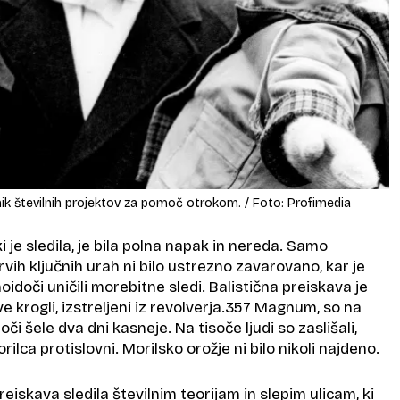
nik številnih projektov za pomoč otrokom. / Foto: Profimedia
ki je sledila, je bila polna napak in nereda. Samo
rvih ključnih urah ni bilo ustrezno zavarovano, kar je
idoči uničili morebitne sledi. Balistična preiskava je
ve krogli, izstreljeni iz revolverja.357 Magnum, so na
či šele dva dni kasneje. Na tisoče ljudi so zaslišali,
orilca protislovni. Morilsko orožje ni bilo nikoli najdeno.
preiskava sledila številnim teorijam in slepim ulicam, ki