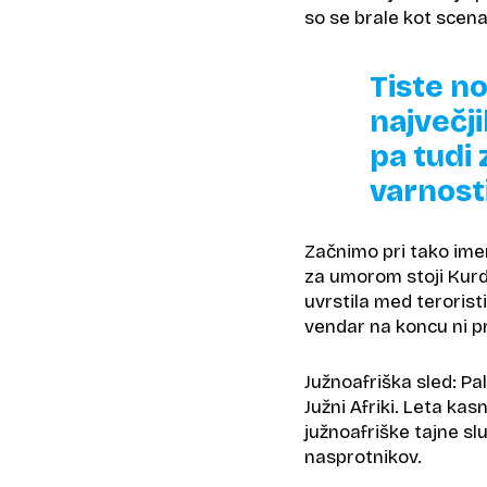
so se brale kot scenar
Tiste no
največji
pa tudi
varnosti
Začnimo pri tako imeno
za umorom stoji Kurds
uvrstila med teroristi
vendar na koncu ni pr
Južnoafriška sled: Pa
Južni Afriki. Leta kas
južnoafriške tajne sl
nasprotnikov.