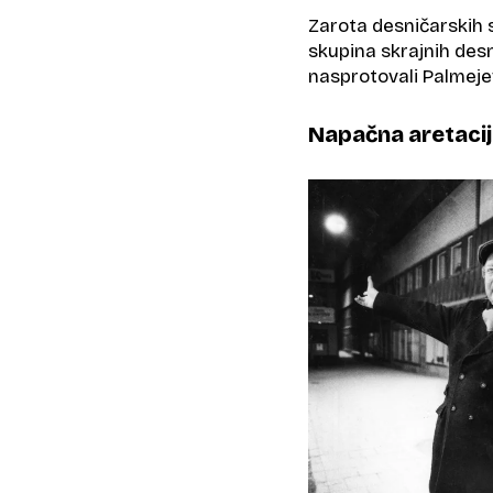
Zarota desničarskih s
skupina skrajnih desni
nasprotovali Palmejevi
Napačna aretacij