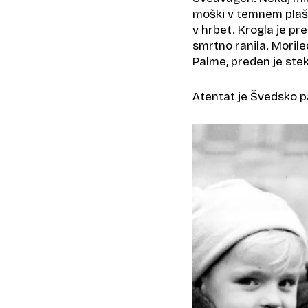
moški v temnem plašču
v hrbet. Krogla je pr
smrtno ranila. Morilec 
Palme, preden je steke
Atentat je Švedsko pa