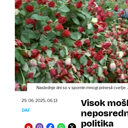
Naslednje dni so v spomin mnogi prinesli cvetje. 
Visok mošk
29. 06. 2025, 06.13
DAF
neposredne
politika