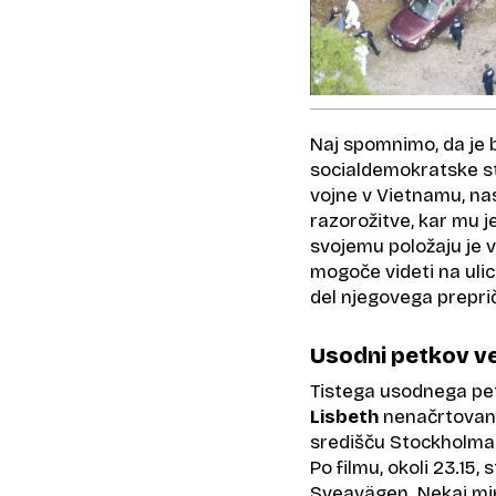
Naj spomnimo, da je 
socialdemokratske str
vojne v Vietnamu, nas
razorožitve, kar mu je
svojemu položaju je vz
mogoče videti na uli
del njegovega prepri
Usodni petkov v
Tistega usodnega pet
Lisbeth
nenačrtovano
središču Stockholma. 
Po filmu, okoli 23.15,
Sveavägen. Nekaj minu