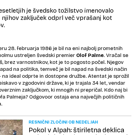
esetletjih je švedsko tožilstvo imenovalo
e njihov zaključek odprl več vprašanj kot
v.
u 28. februarja 1986 je bil na eni najbolj prometnih
kholmu ustreljen švedski premier
Olof Palme
. Vračal se
peš, brez varnostnikov, kot je to pogosto počel. Njegov
apad na politika, temveč je bil napad na švedski način
— na ideal odprte in dostopne družbe. Atentat je sprožil
eiskavo v zgodovini države, ki je trajala 34 let, vendar
overznim zaključkom, ki mnogih ni prepričal. Kdo naj bi
Olofa Palmeja? Odgovoor ostaja ena največjih političnih
a.
RESNIČNI ZLOČINI OB NEDELJAH
Pokol v Alpah: štiriletna deklica