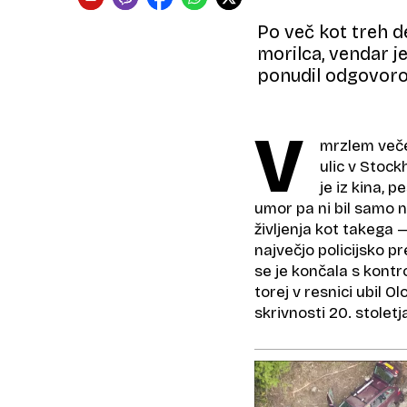
Po več kot treh d
morilca, vendar j
ponudil odgovoro
V
mrzlem večer
ulic v Stoc
je iz kina, 
umor pa ni bil samo n
življenja kot takega 
največjo policijsko pr
se je končala s kontr
torej v resnici ubil 
skrivnosti 20. stoletj