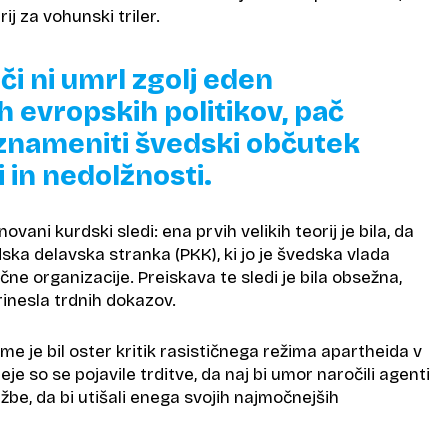
ij za vohunski triler.
či ni umrl zgolj eden
h evropskih politikov, pač
 znameniti švedski občutek
 in nedolžnosti.
vani kurdski sledi: ena prvih velikih teorij je bila, da
ka delavska stranka (PKK), ki jo je švedska vlada
čne organizacije. Preiskava te sledi je bila obsežna,
inesla trdnih dokazov.
lme je bil oster kritik rasističnega režima apartheida v
neje so se pojavile trditve, da naj bi umor naročili agenti
užbe, da bi utišali enega svojih najmočnejših