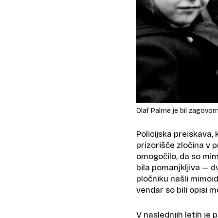
Olaf Palme je bil zagovor
Policijska preiskava, 
prizorišče zločina v p
omogočilo, da so mimo
bila pomanjkljiva — d
pločniku našli mimoido
vendar so bili opisi m
V naslednjih letih je 