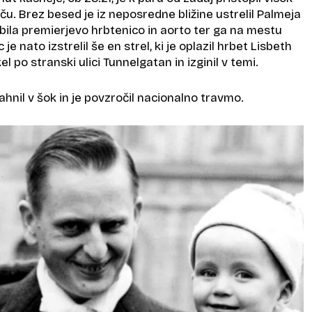
. Brez besed je iz neposredne bližine ustrelil Palmeja
ebila premierjevo hrbtenico in aorto ter ga na mestu
je nato izstrelil še en strel, ki je oplazil hrbet Lisbeth
l po stranski ulici Tunnelgatan in izginil v temi.
hnil v šok in je povzročil nacionalno travmo.