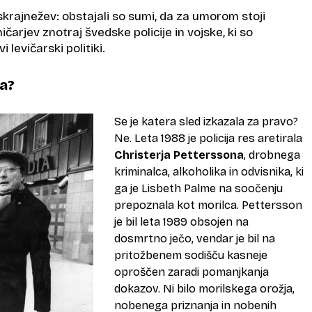
krajnežev: obstajali so sumi, da za umorom stoji
čarjev znotraj švedske policije in vojske, ki so
 levičarski politiki.
a?
Se je katera sled izkazala za pravo?
Ne. Leta 1988 je policija res aretirala
Christerja Petterssona
, drobnega
kriminalca, alkoholika in odvisnika, ki
ga je Lisbeth Palme na soočenju
prepoznala kot morilca. Pettersson
je bil leta 1989 obsojen na
dosmrtno ječo, vendar je bil na
pritožbenem sodišču kasneje
oproščen zaradi pomanjkanja
dokazov. Ni bilo morilskega orožja,
nobenega priznanja in nobenih