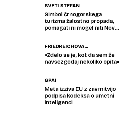
SVETI STEFAN
Simbol črnogorskega
turizma žalostno propada,
pomagati ni mogel niti Novak
Đoković
FRIEDREICHOVA
ATAKSIJA
»Zdelo se je, kot da sem že
navsezgodaj nekoliko opita«
GPAI
Meta izziva EU z zavrnitvijo
podpisa kodeksa o umetni
inteligenci