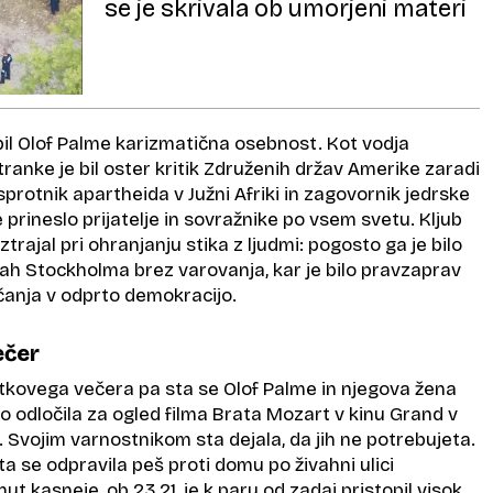
se je skrivala ob umorjeni materi
bil Olof Palme karizmatična osebnost. Kot vodja
anke je bil oster kritik Združenih držav Amerike zaradi
protnik apartheida v Južni Afriki in zagovornik jedrske
 prineslo prijatelje in sovražnike po vsem svetu. Kljub
trajal pri ohranjanju stika z ljudmi: pogosto ga je bilo
cah Stockholma brez varovanja, kar je bilo pravzaprav
čanja v odprto demokracijo.
ečer
kovega večera pa sta se Olof Palme in njegova žena
 odločila za ogled filma Brata Mozart v kinu Grand v
Svojim varnostnikom sta dejala, da jih ne potrebujeta.
 sta se odpravila peš proti domu po živahni ulici
t kasneje, ob 23.21, je k paru od zadaj pristopil visok