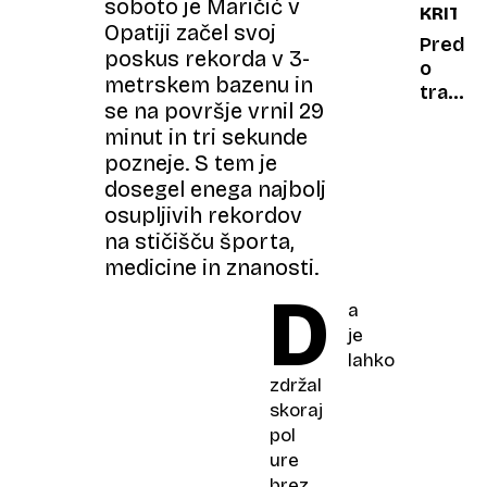
soboto je Maričić v
KRITIK
kul
Opatiji začel svoj
Predav
poskus rekorda v 3-
o
metrskem bazenu in
trajnos
se na površje vrnil 29
medte
minut in tri sekunde
ko
pozneje. S tem je
naokoli
potuje
dosegel enega najbolj
z
osupljivih rekordov
zaseb
na stičišču športa,
letalo
medicine in znanosti.
D
a
je
lahko
zdržal
skoraj
pol
ure
brez