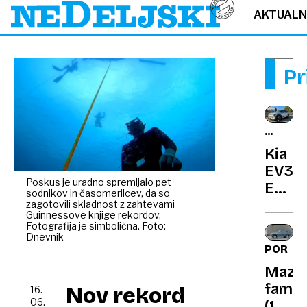
AKTUAL
Pr
KRATKI
TEST
Kia
EV3
Poskus je uradno spremljalo pet
EX
sodnikov in časomerilcev, da so
sky:
zagotovili skladnost z zahtevami
Guinnessove knjige rekordov.
Ključ
Fotografija je simbolična. Foto:
in
Dnevnik
PORTR
vpraš
Mazd
za
famili
milijo
Nov rekord
16.
06.
(1963