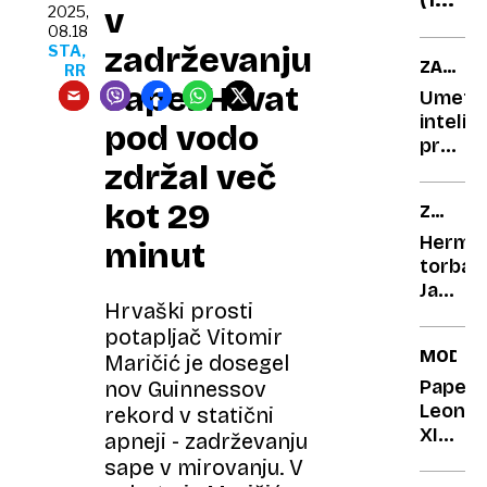
evrov
v
2025,
2003)
08.18
Avtom
zadrževanju
STA,
ZAVARO
RR
fenik
sape. Hrvat
GOLJUF
Umetn
iz
intelig
pod vodo
jedrs
proti
pepel
zdržal več
umetn
škoda
kot 29
ZNAME
TORBA
Hermè
minut
torba
Jane
Hrvaški prosti
Birkin
potapljač Vitomir
gre
MODA
v
Maričić je dosegel
prodaj
Papež
nov Guinnessov
Leon
rekord v statični
XIV.
apneji - zadrževanju
je
sape v mirovanju. V
zelo