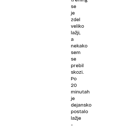
se
je
zdel
veliko
lažji,
a
nekako
sem
se
prebil
skozi.
Po
20
minutah
je
dejansko
postalo
lažje
-