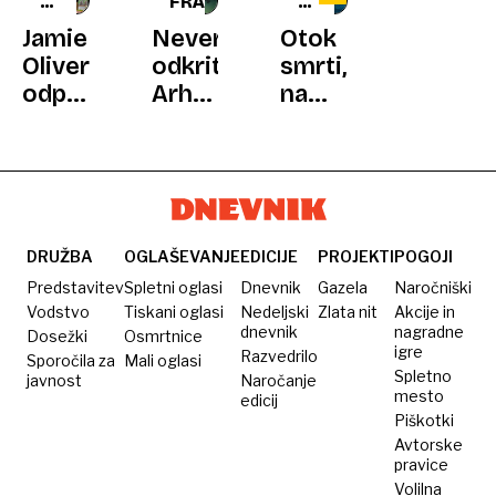
KUHARSKI
FRANCIJA
BRAZILSKA
ZVEZDNIK
OBALA
Jamie
Neverjetno
Otok
Oliver
odkritje:
smrti,
odprl
Arheologi
na
prvo
našli
katerem
restavracijo
razbitine
živijo
v Črni
trgovske
kače
gori
ladje
z
iz 16.
najbolj
stoletja
smrtonosnim
DRUŽBA
OGLAŠEVANJE
EDICIJE
PROJEKTI
POGOJI
strupom
Predstavitev
Spletni oglasi
Dnevnik
Gazela
Naročniški
na
Vodstvo
Tiskani oglasi
Nedeljski
Zlata nit
Akcije in
dnevnik
nagradne
Dosežki
Osmrtnice
svetu
igre
Razvedrilo
Sporočila za
Mali oglasi
Spletno
javnost
Naročanje
mesto
edicij
Piškotki
Avtorske
pravice
Volilna