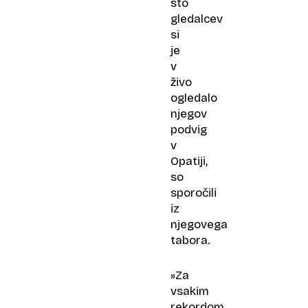
sto
gledalcev
si
je
v
živo
ogledalo
njegov
podvig
v
Opatiji,
so
sporočili
iz
njegovega
tabora.
»Za
vsakim
rekordom