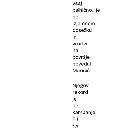
vsaj
psihično,« je
po
izjemnem
dosežku
in
vrnitvi
na
površje
povedal
Maričić.
Njegov
rekord
je
del
kampanje
Fit
for