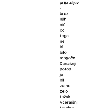
prijateljev
-
brez
njih
nič
od
tega
ne
bi
bilo
mogoče.
Današnji
potop
je
bil
zame
zelo
težak.
Včerajšnji
trening