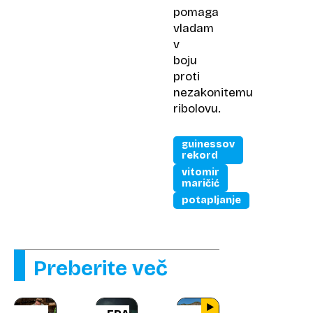
pomaga
vladam
v
boju
proti
nezakonitemu
ribolovu.
guinessov
rekord
vitomir
maričić
potapljanje
Preberite več