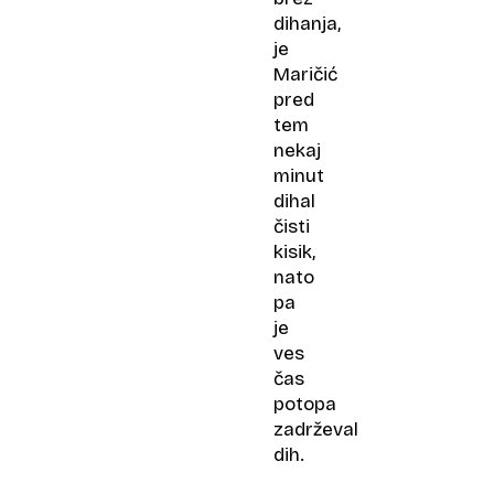
dihanja,
je
Maričić
pred
tem
nekaj
minut
dihal
čisti
kisik,
nato
pa
je
ves
čas
potopa
zadrževal
dih.