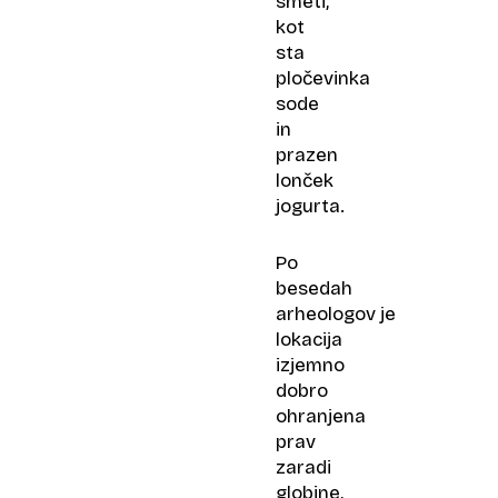
smeti,
kot
sta
pločevinka
sode
in
prazen
lonček
jogurta.
Po
besedah
arheologov je
lokacija
izjemno
dobro
ohranjena
prav
zaradi
globine,