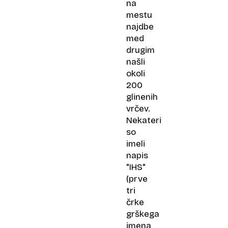
na
mestu
najdbe
med
drugim
našli
okoli
200
glinenih
vrčev.
Nekateri
so
imeli
napis
"IHS"
(prve
tri
črke
grškega
imena