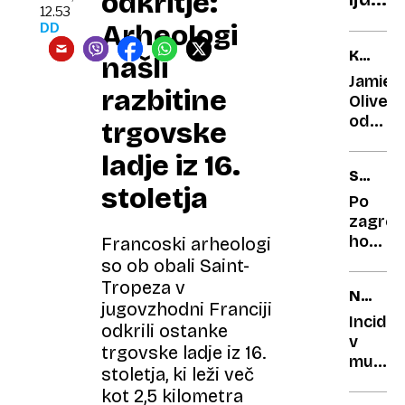
odkritje:
je
12.53
svarili
pa
Arheologi
DD
da
pozna
KUHAR
našli
čokol
Luko
ZVEZDN
Jamie
prina
Donči
razbitine
Oliver
gorje
odprl
trgovske
prvo
ladje iz 16.
restavr
SREDI
v
stoletja
MESTA
Črni
Po
gori
zagre
hotelu
Francoski arheologi
lovili
so ob obali Saint-
kačo
Tropeza v
NEROD
kobran
jugovzhodni Franciji
IN
Incide
odkrili ostanke
POL
v
trgovske ladje iz 16.
muzeju
stoletja, ki leži več
fotogra
kot 2,5 kilometra
uničila