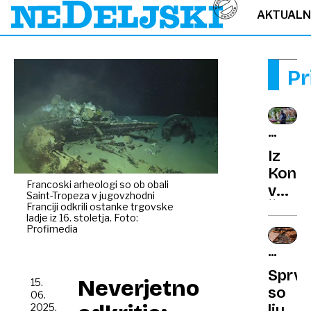
AKTUAL
Pr
AFRIŠK
MISIJO
Iz
V
Kong
SLOVEN
Francoski arheologi so ob obali
v
Saint-Tropeza v jugovzhodni
Želiml
Franciji odkrili ostanke trgovske
ladje iz 16. stoletja. Foto:
Ni
Profimedia
vedel,
RESNI
kje
O
Sprva
leži
Neverjetno
ČOKOLA
15.
so
Sloven
06.
ljudi
2025,