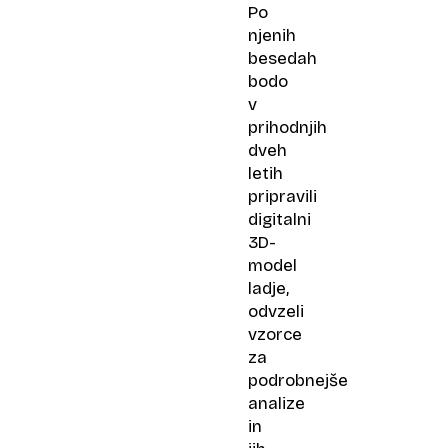
Po
njenih
besedah
bodo
v
prihodnjih
dveh
letih
pripravili
digitalni
3D-
model
ladje,
odvzeli
vzorce
za
podrobnejše
analize
in