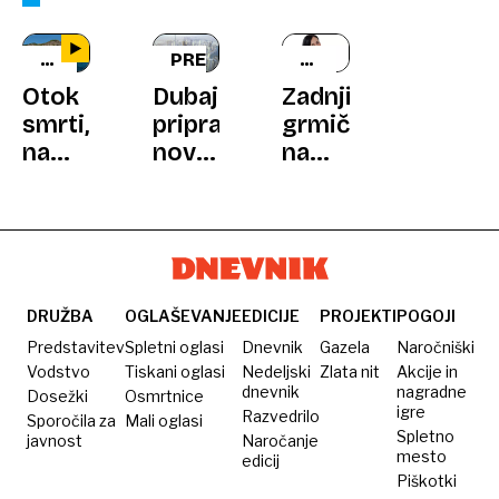
BRAZILSKA
PRESTIŽ
KAJA
OBALA
BREZOČNIK
Otok
Dubaj
Zadnji
smrti,
pripravlja
grmiček
na
novo
na
katerem
arhitekturno
obali
živijo
mojstrovino:
kače
Nebotičnik
z
bo
najbolj
visok
smrtonosnim
445
DRUŽBA
OGLAŠEVANJE
EDICIJE
PROJEKTI
POGOJI
strupom
metrov
Predstavitev
Spletni oglasi
Dnevnik
Gazela
Naročniški
na
Vodstvo
Tiskani oglasi
Nedeljski
Zlata nit
Akcije in
dnevnik
nagradne
Dosežki
Osmrtnice
svetu
igre
Razvedrilo
Sporočila za
Mali oglasi
Spletno
javnost
Naročanje
mesto
edicij
Piškotki