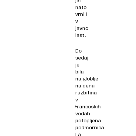
jih
nato
vrnili
v
javno
last.
Do
sedaj
je
bila
najgloblje
najdena
razbitina
v
francoskih
vodah
potopljena
podmornica
La