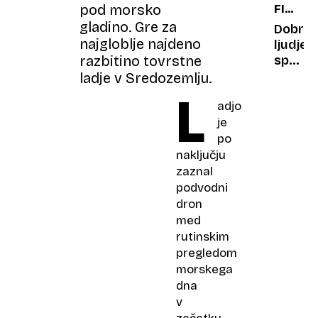
pod morsko
FINAN
stol
POROČ
gladino. Gre za
s
Dobri
ZA
najgloblje najdeno
kristali
ljudje
MAJ
– in
spremi
razbitino tovrstne
pobegn
življenj
ladje v Sredozemlju.
S
L
adjo
skupni
močmi
je
gradi
po
novo
naključju
življenj
zaznal
podvodni
dron
med
rutinskim
pregledom
morskega
dna
v