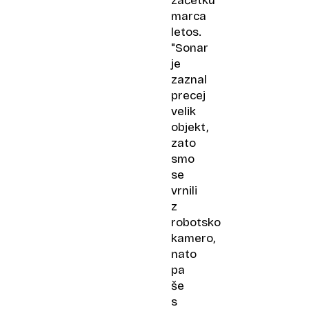
začetku
marca
letos.
"Sonar
je
zaznal
precej
velik
objekt,
zato
smo
se
vrnili
z
robotsko
kamero,
nato
pa
še
s