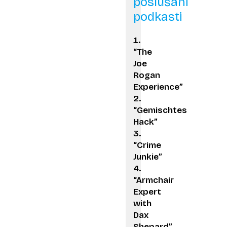
poslušani
podkasti
“The
Joe
Rogan
Experience”
“Gemischtes
Hack”
“Crime
Junkie”
“Armchair
Expert
with
Dax
Shepard”