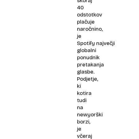
skoraj
40
odstotkov
plačuje
naročnino,
je
Spotify največji
globalni
ponudnik
pretakanja
glasbe.
Podjetje,
ki
kotira
tudi
na
newyorški
borzi,
je
včeraj