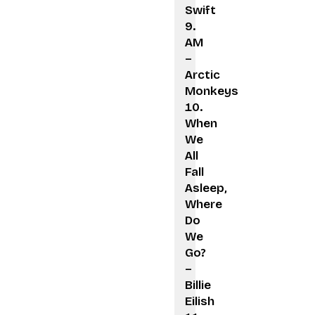
Swift
AM
–
Arctic
Monkeys
When
We
All
Fall
Asleep,
Where
Do
We
Go?
–
Billie
Eilish