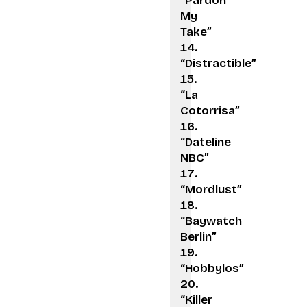
“Pardon
My
Take”
“Distractible”
“La
Cotorrisa”
“Dateline
NBC”
“Mordlust”
“Baywatch
Berlin”
“Hobbylos”
“Killer