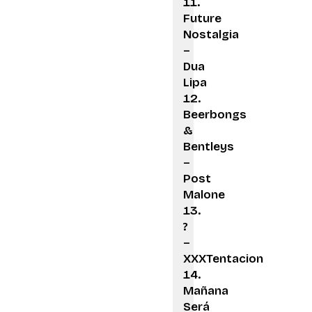
Future
Nostalgia
–
Dua
Lipa
Beerbongs
&
Bentleys
–
Post
Malone
?
–
XXXTentacion
Mañana
Será