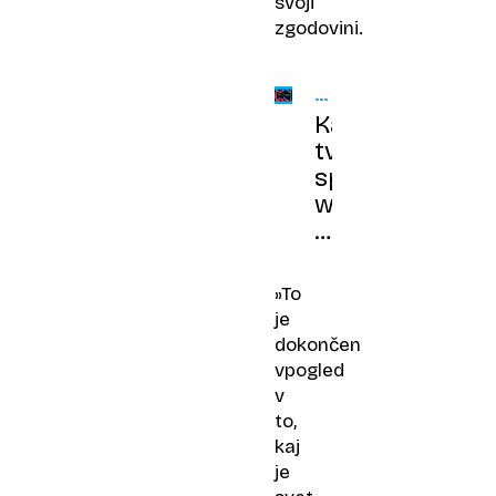
svoji
zgodovini.
POVZETEK
LETA
Kaj
tvoj
spotify
wrapped
v
resnici
pove
»To
o
je
tebi
dokončen
in
vpogled
zakaj
v
ga
to,
vsi
kaj
delimo?
je