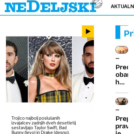
AKTUAL
Pr
ZAPIS
V
Predp
ZVEZD
obarv
horos
manj
hitenj
več
DRUŽI
rezul
NASILJ
Prep
Trojico najbolj poslušanih
izvajalcev zadnjih dveh desetletij
pravi
sestavljajo Taylor Swift, Bad
Bunny (levo) in Drake (desno).
je