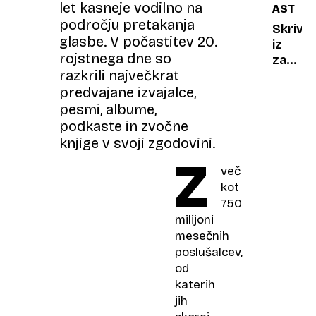
let kasneje vodilno na
ASTRO
in
ob
področju pretakanja
naravo
obali
Skrivn
glasbe. V počastitev 20.
skoraj
iz
rojstnega dne so
usodn
začetk
razkrili največkrat
za
časa:
družin
smo
predvajane izvajalce,
pravka
pesmi, albume,
odkrili
podkaste in zvočne
prvo
knjige v svoji zgodovini.
prada
Z
črno
več
luknjo?
kot
750
milijoni
mesečnih
poslušalcev,
od
katerih
jih