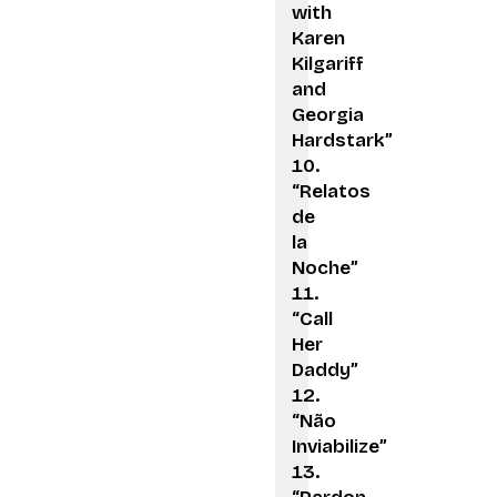
with
Karen
Kilgariff
and
Georgia
Hardstark”
“Relatos
de
la
Noche”
“Call
Her
Daddy”
“Não
Inviabilize”