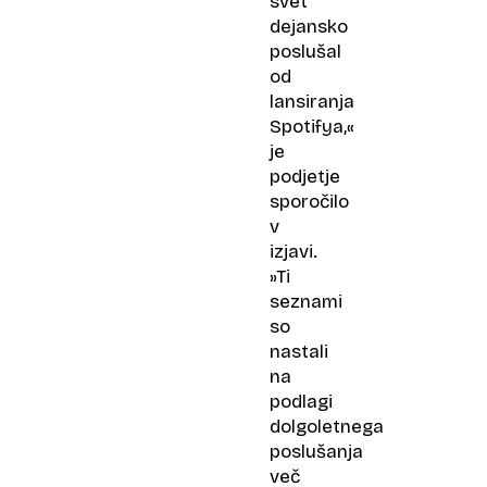
svet
dejansko
poslušal
od
lansiranja
Spotifya,«
je
podjetje
sporočilo
v
izjavi.
»Ti
seznami
so
nastali
na
podlagi
dolgoletnega
poslušanja
več