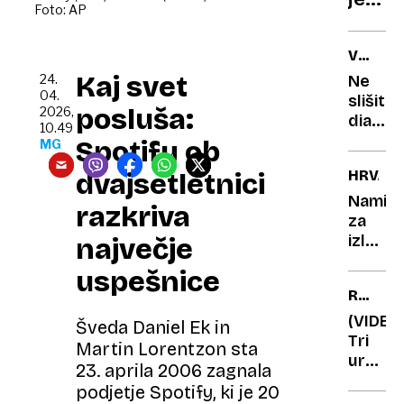
Foto: AP
odreč
pravic
VSEVE
izkuš
NEDA
Kaj svet
24.
Ne
Celja
04.
slišite
Katje
posluša:
2026,
dialog
10.49
v
Spotify ob
MG
sloven
dvajsetletnici
HRVAŠ
serijah
Rešite
Namig
razkriva
je na
za
voljo
izlet:
največje
že
prvoma
uspešnice
20
pobeg
REŠEV
let
k
AKCIJA
sosed
(VIDEO
Šveda Daniel Ek in
ki
Tri
Martin Lorentzon sta
združu
ure
23. aprila 2006 zagnala
morje,
groze:
podjetje Spotify, ki je 20
okuse
nepozo