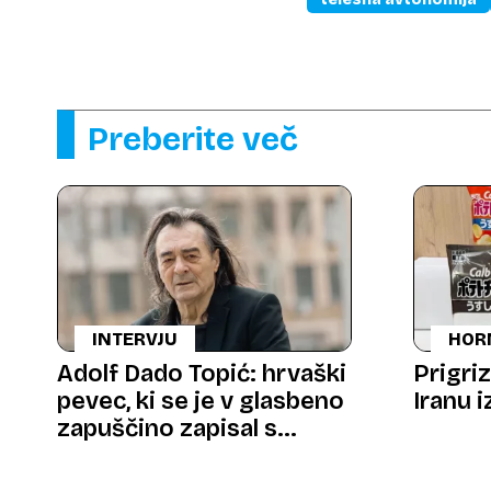
Preberite več
INTERVJU
HOR
Adolf Dado Topić: hrvaški
Prigriz
pevec, ki se je v glasbeno
Iranu 
zapuščino zapisal s
presežki