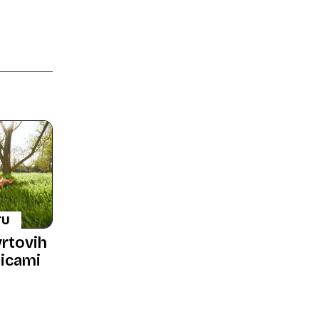
TU
vrtovih
dicami