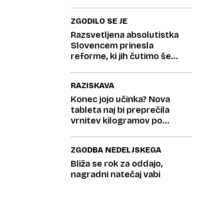
odšteti 15.000 evrov?
ZGODILO SE JE
Razsvetljena absolutistka
Slovencem prinesla
reforme, ki jih čutimo še
danes
RAZISKAVA
Konec jojo učinka? Nova
tableta naj bi preprečila
vrnitev kilogramov po
hujšanju
ZGODBA NEDELJSKEGA
Bliža se rok za oddajo,
nagradni natečaj vabi