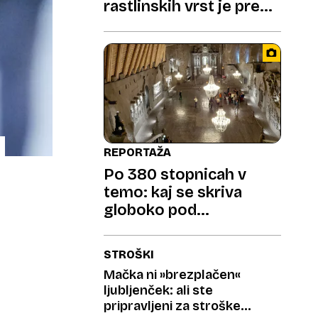
rastlinskih vrst je pred
izumrtjem
REPORTAŽA
Po 380 stopnicah v
temo: kaj se skriva
globoko pod
Krakovom?
STROŠKI
Mačka ni »brezplačen«
ljubljenček: ali ste
pripravljeni za stroške