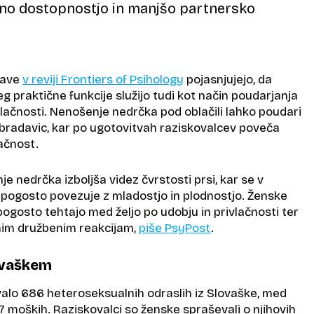
lno dostopnostjo in manjšo partnersko
skave
v reviji Frontiers of Psihology
pojasnjujejo, da
eg praktične funkcije služijo tudi kot način poudarjanja
vlačnosti. Nenošenje nedrčka pod oblačili lahko poudari
t bradavic, kar po ugotovitvah raziskovalcev poveča
ačnost.
je nedrčka izboljša videz čvrstosti prsi, kar se v
ji pogosto povezuje z mladostjo in plodnostjo. Ženske
l pogosto tehtajo med željo po udobju in privlačnosti ter
nim družbenim reakcijam,
piše PsyPost
.
ovaškem
ovalo 686 heteroseksualnih odraslih iz Slovaške, med
7 moških. Raziskovalci so ženske spraševali o njihovih