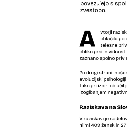
povezujejo s spo
zvestobo.
A
vtorji razi
oblačila pol
telesne pri
obliko prsi in vidnos
zaznano spolno privl
Po drugi strani nošen
evolucijski psihologi
tako pri izbiri oblači
izogibanjem negativ
Raziskava na Sl
V raziskavi je sodel
njimi 409 žensk in 27