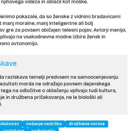
njihovega videza in oblačil kot moške.
denimo pokazale, da so ženske z vidnimi bradavicami
manj moralne, manj inteligentne ali bolj
v gre za povsem običajen telesni pojav. Avtorji menijo,
vplivajo na vsakodnevne modne izbire žensk in
lesno avtonomijo.
skave
, da raziskava temelji predvsem na samoocenjevanju
rezultati morda ne odražajo povsem dejanskega
 tega na odločitve o oblačenju vplivajo tudi kultura,
 in družbena pričakovanja, ne le biološki ali
.
ivlačnost
nošenje nedrčka
družbene norme
raziskava
psihologija