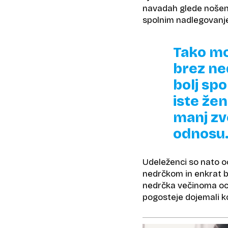
navadah glede nošenj
spolnim nadlegovanje
Tako mo
brez ne
bolj spo
iste že
manj zv
odnosu
Udeleženci so nato oc
nedrčkom in enkrat b
nedrčka večinoma ocen
pogosteje dojemali k