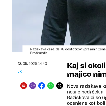
Raziskava kaže, da 78 odstotkov vprašanih žens
Profimedia
Kaj si okol
13. 05. 2026, 14.40
JK
majico ni
Nova raziskava ka
nosile nedrček ali
Raziskovalci so u
ocenjene kot bolj 