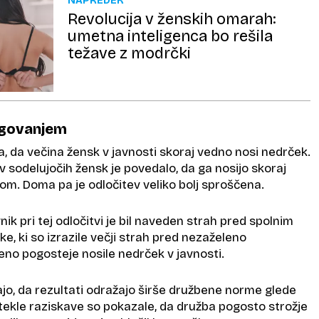
NAPREDEK
Revolucija v ženskih omarah:
umetna inteligenca bo rešila
težave z modrčki
egovanjem
, da večina žensk v javnosti skoraj vedno nosi nedrček.
v sodelujočih žensk je povedalo, da ga nosijo skoraj
dom. Doma pa je odločitev veliko bolj sproščena.
 pri tej odločitvi je bil naveden strah pred spolnim
, ki so izrazile večji strah pred nezaželeno
eno pogosteje nosile nedrček v javnosti.
jo, da rezultati odražajo širše družbene norme glede
tekle raziskave so pokazale, da družba pogosto strožje