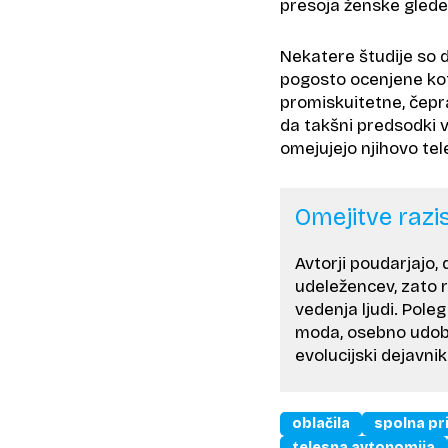
presoja ženske glede 
Nekatere študije so 
pogosto ocenjene kot 
promiskuitetne, čepra
da takšni predsodki 
omejujejo njihovo te
Omejitve razi
Avtorji poudarjajo
udeležencev, zato 
vedenja ljudi. Poleg
moda, osebno udobje
evolucijski dejavniki
oblačila
spolna pr
telesna avtonomija