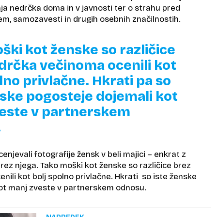
a nedrčka doma in v javnosti ter o strahu pred
m, samozavesti in drugih osebnih značilnostih.
ški kot ženske so različice
drčka večinoma ocenili kot
lno privlačne. Hkrati pa so
nske pogosteje dojemali kot
este v partnerskem
.
enjevali fotografije žensk v beli majici – enkrat z
rez njega. Tako moški kot ženske so različice brez
ili kot bolj spolno privlačne. Hkrati so iste ženske
ot manj zveste v partnerskem odnosu.