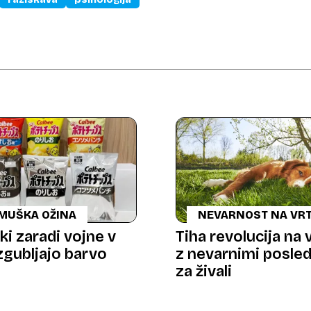
MUŠKA OŽINA
NEVARNOST NA VR
ki zaradi vojne v
Tiha revolucija na 
izgubljajo barvo
z nevarnimi posle
za živali