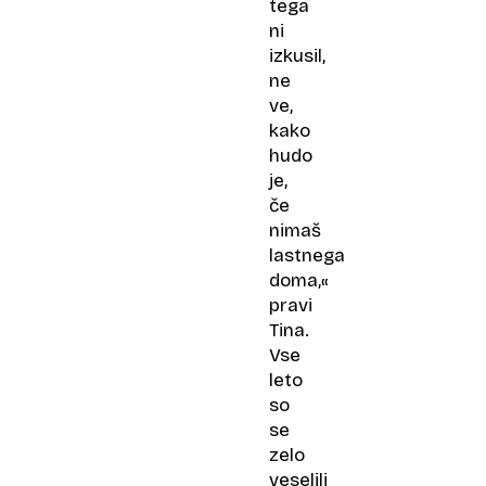
tega
ni
izkusil,
ne
ve,
kako
hudo
je,
če
nimaš
lastnega
doma,«
pravi
Tina.
Vse
leto
so
se
zelo
veselili