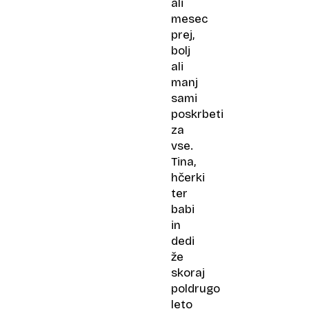
ali
mesec
prej,
bolj
ali
manj
sami
poskrbeti
za
vse.
Tina,
hčerki
ter
babi
in
dedi
že
skoraj
poldrugo
leto