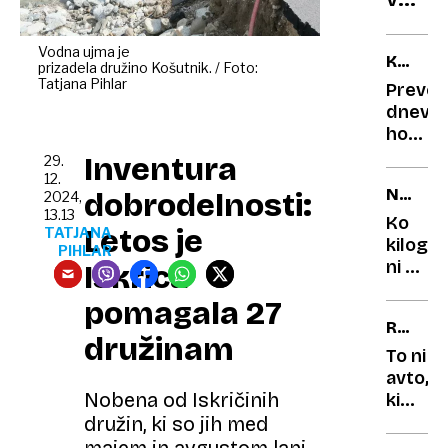
prepr
sever
test
Sloven
Vodna ujma je
KAJ
prizadela družino Košutnik. / Foto:
uradn
NAS
Tatjana Pihlar
Prever
odprt
ČAKA?
dnevni
187
horosk
kilom
Neutem
Inventura
29.
dolga
konflik
12.
NAPAČ
dobrodelnosti:
pohod
2024,
in
13.13
MERSK
pravlj
preobr
Ko
Letos je
TATJANA
ENOTE
na
kilogr
PIHLAR
finanč
ni bil
Iskrica
področ
kilogr
pomagala 27
napake
RENAU
ki so
družinam
CLIO
skoraj
To ni
povzro
avto,
Nobena od Iskričinih
katast
ki
sta
družin, ki so jih med
ga
majem in avgustom lani