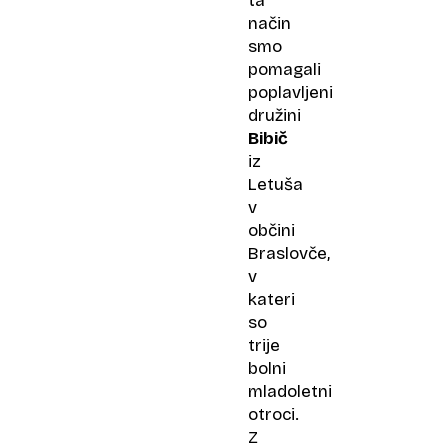
ta
način
smo
pomagali
poplavljeni
družini
Bibič
iz
Letuša
v
občini
Braslovče,
v
kateri
so
trije
bolni
mladoletni
otroci.
Z