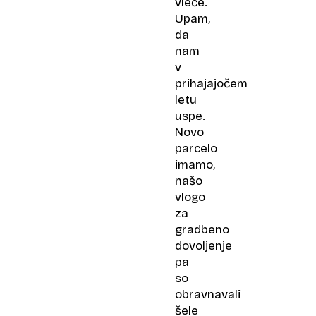
vleče.
Upam,
da
nam
v
prihajajočem
letu
uspe.
Novo
parcelo
imamo,
našo
vlogo
za
gradbeno
dovoljenje
pa
so
obravnavali
šele