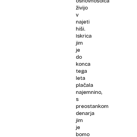
osnovnošolca
živijo
v
najeti
hiši.
Iskrica
jim
je
do
konca
tega
leta
plačala
najemnino,
s
preostankom
denarja
jim
je
bomo