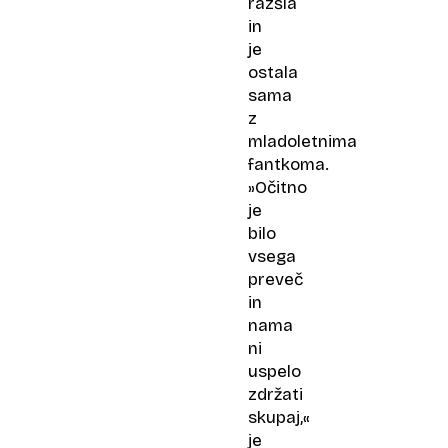
razšla
in
je
ostala
sama
z
mladoletnima
fantkoma.
»Očitno
je
bilo
vsega
preveč
in
nama
ni
uspelo
zdržati
skupaj,«
je