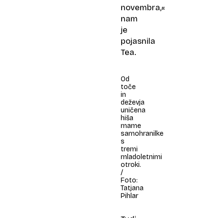
novembra,«
nam
je
pojasnila
Tea.
Od
toče
in
deževja
uničena
hiša
mame
samohranilke
s
tremi
mladoletnimi
otroki.
/
Foto:
Tatjana
Pihlar