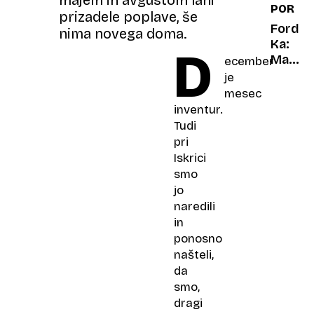
PORTR
vozila
prizadele poplave, še
dedek
Ford
nima novega doma.
in
Ka:
D
babica
Mali
ecember
čudak,
je
ki si
mesec
je
inventur.
upal
Tudi
biti
pri
čuden
Iskrici
smo
jo
naredili
in
ponosno
našteli,
da
smo,
dragi