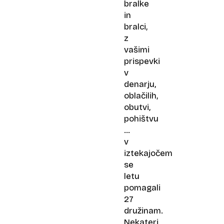
bralke
in
bralci,
z
vašimi
prispevki
v
denarju,
oblačilih,
obutvi,
pohištvu
…
v
iztekajočem
se
letu
pomagali
27
družinam.
Nekateri