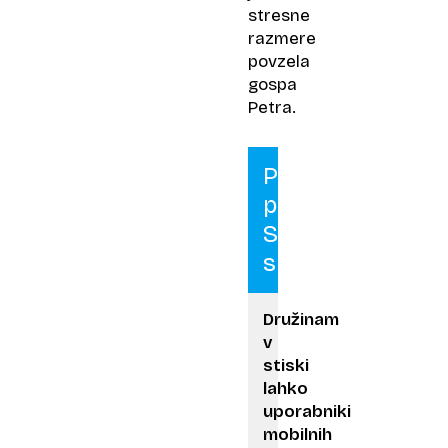
stresne
razmere
povzela
gospa
Petra.
Pomoč
prek
SMS-
sporočil
Družinam
v
stiski
lahko
uporabniki
mobilnih