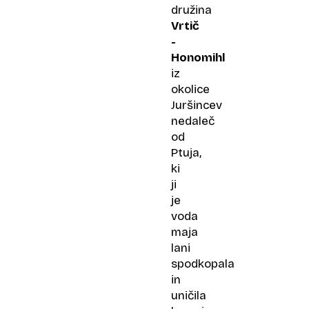
družina
Vrtič
-
Honomihl
iz
okolice
Juršincev
nedaleč
od
Ptuja,
ki
ji
je
voda
maja
lani
spodkopala
in
uničila