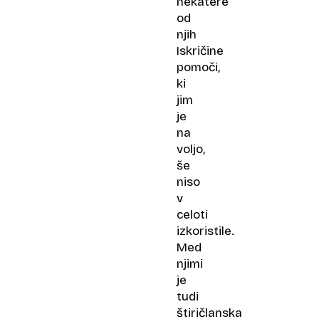
nekatere
od
njih
Iskričine
pomoči,
ki
jim
je
na
voljo,
še
niso
v
celoti
izkoristile.
Med
njimi
je
tudi
štiričlanska