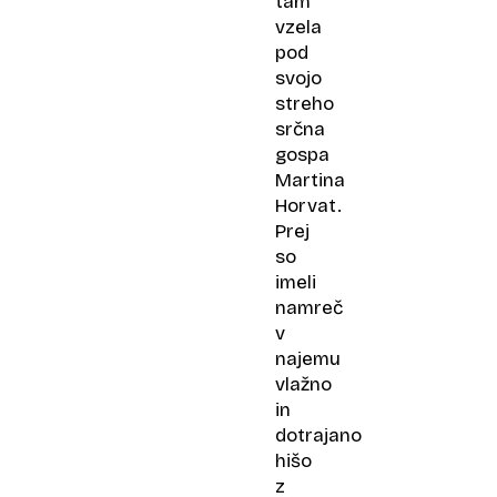
tam
vzela
pod
svojo
streho
srčna
gospa
Martina
Horvat.
Prej
so
imeli
namreč
v
najemu
vlažno
in
dotrajano
hišo
z