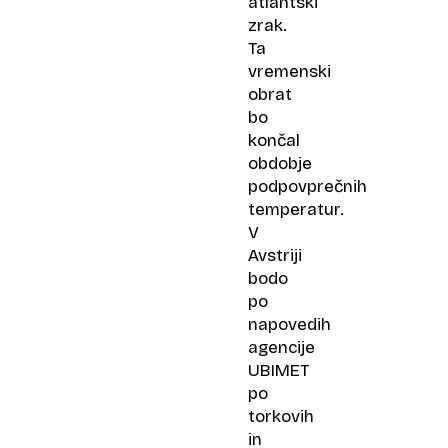
atlantski
zrak.
Ta
vremenski
obrat
bo
končal
obdobje
podpovprečnih
temperatur.
V
Avstriji
bodo
po
napovedih
agencije
UBIMET
po
torkovih
in