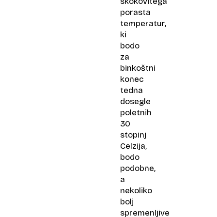
skokovitega
porasta
temperatur,
ki
bodo
za
binkoštni
konec
tedna
dosegle
poletnih
30
stopinj
Celzija,
bodo
podobne,
a
nekoliko
bolj
spremenljive