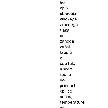
bo
vpliv
območja
visokega
zračnega
tlaka
od
zahoda
začel
krepiti
v
četrtek.
Konec
tedna
bo
prinesel
obilico
sonca,
temperature
pa