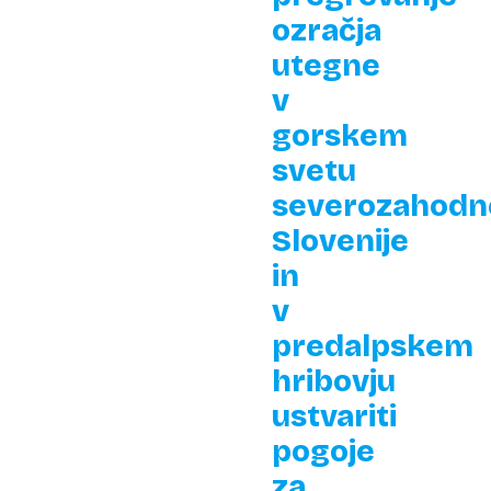
ozračja
utegne
v
gorskem
svetu
severozahodn
Slovenije
in
v
predalpskem
hribovju
ustvariti
pogoje
za