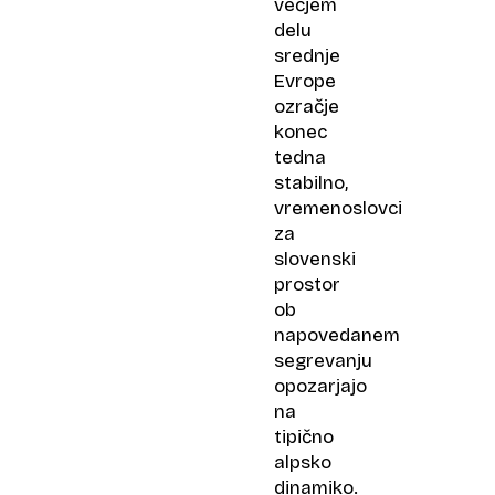
večjem
delu
srednje
Evrope
ozračje
konec
tedna
stabilno,
vremenoslovci
za
slovenski
prostor
ob
napovedanem
segrevanju
opozarjajo
na
tipično
alpsko
dinamiko.