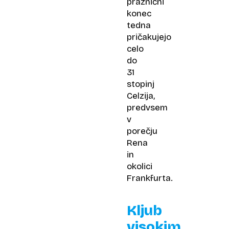
praznični
konec
tedna
pričakujejo
celo
do
31
stopinj
Celzija,
predvsem
v
porečju
Rena
in
okolici
Frankfurta.
Kljub
visokim