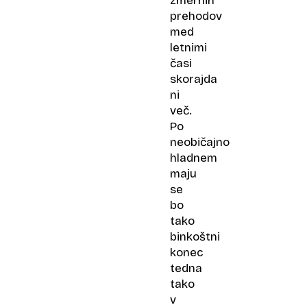
zmernih
prehodov
med
letnimi
časi
skorajda
ni
več.
Po
neobičajno
hladnem
maju
se
bo
tako
binkoštni
konec
tedna
tako
v