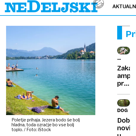
AKTUAL
Pr
KLOPI
NEVAR
Zakaj
VSE
ampu
LETO
proti
klop
pogo
ne
DOGNA
deluj
Dobr
Poletje prihaja. Jezera bodo še bolj
in
hladna, toda ozračje bo vse bolj
novic
kako
toplo. / Foto: iStock
uniče