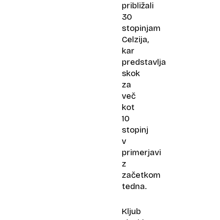
približali
30
stopinjam
Celzija,
kar
predstavlja
skok
za
več
kot
10
stopinj
v
primerjavi
z
začetkom
tedna.
Kljub