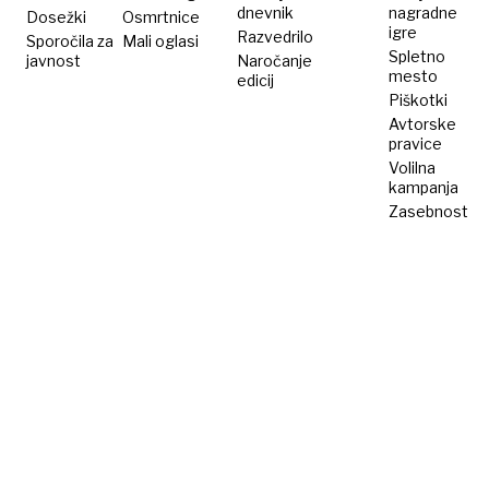
dnevnik
nagradne
Dosežki
Osmrtnice
igre
Razvedrilo
Sporočila za
Mali oglasi
Spletno
javnost
Naročanje
mesto
edicij
Piškotki
Avtorske
pravice
Volilna
kampanja
Zasebnost