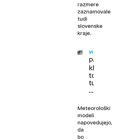
razmere
zaznamovale
tudi
slovenske
kraje.
VREME
Ponekod
klestila
toča,
tudi
danes
mokra
Zofka
Meteorološki
prinaša
modeli
padavine
napovedujejo,
in
da
nevihte
bo