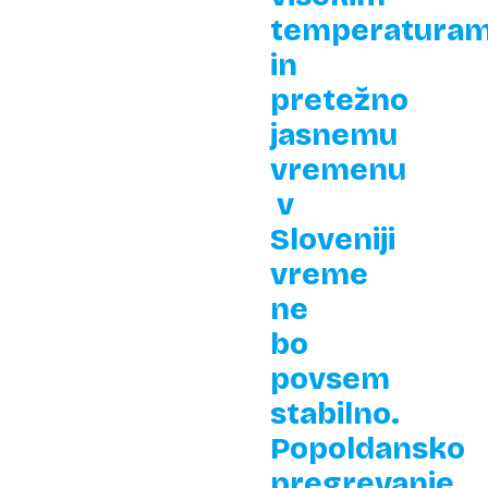
temperatura
in
pretežno
jasnemu
vremenu
v
Sloveniji
vreme
ne
bo
povsem
stabilno.
Popoldansko
pregrevanje