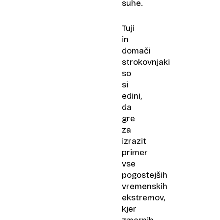
suhe.
Tuji
in
domači
strokovnjaki
so
si
edini,
da
gre
za
izrazit
primer
vse
pogostejših
vremenskih
ekstremov,
kjer