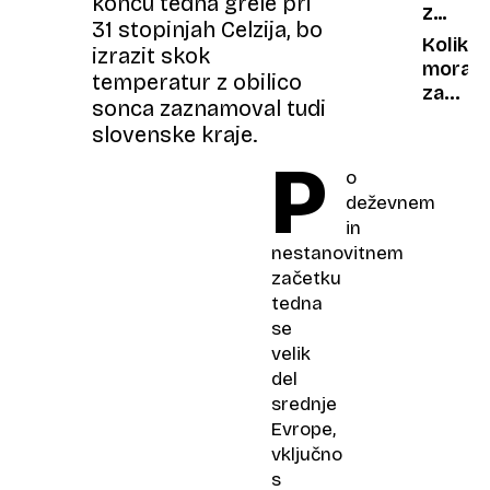
koncu tedna grele pri
ZA
glavo
31 stopinjah Celzija, bo
PREMO
napove
Koliko
izrazit skok
global
moraš
temperatur z obilico
segrev
zasluži
sonca zaznamoval tudi
za
slovenske kraje.
ljubez
P
Nova
o
aplikac
deževnem
za
in
zmenk
nestanovitnem
buri
začetku
duhov
tedna
se
velik
del
srednje
Evrope,
vključno
s