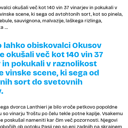
alci okušali več kot 140 vin 37 vinarjev in pokukali v
vinske scene, ki sega od avtohtonih sort, kot so pinela,
rebule, sauvignona, malvazije, laškega rizlinga,
ta …
o lahko obiskovalci Okusov
 okušali več kot 140 vin 37
 in pokukali v raznolikost
e vinske scene, ki sega od
nih sort do svetovnih
.
kega dvorca Lanthieri je bilo vroče petkovo popoldne
 so vinarju Troštu po čelu tekle potne kaplje. Vsakemu
je poskušal nameniti kar čim več pozornosti. Njegovi
obočjih ob potoku Pasji rep so eni zadnjih na skrajnem