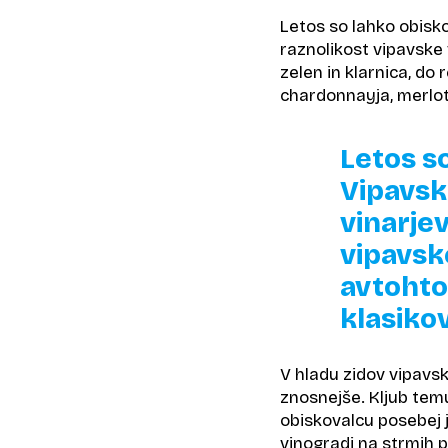
Letos so lahko obiskov
raznolikost vipavske 
zelen in klarnica, do 
chardonnayja, merlo
Letos s
Vipavske
vinarjev
vipavsk
avtohto
klasikov
V hladu zidov vipavs
znosnejše. Kljub temu
obiskovalcu posebej 
vinogradi na strmih p