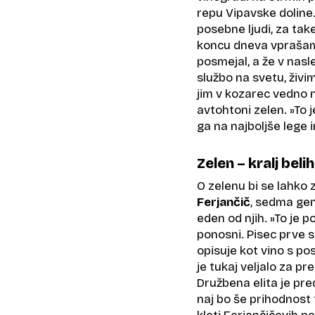
repu Vipavske doline.
posebne ljudi, za take
koncu dneva vprašamo
posmejal, a že v nasl
službo na svetu, živim
jim v kozarec vedno n
avtohtoni zelen. »To j
ga na najboljše lege i
Zelen – kralj beli
O zelenu bi se lahko 
Ferjančič
, sedma gen
eden od njih. »To je 
ponosni. Pisec prve 
opisuje kot vino s p
je tukaj veljalo za pr
Družbena elita je pred
naj bo še prihodnost t