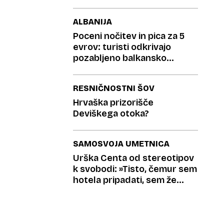
ALBANIJA
Poceni nočitev in pica za 5
evrov: turisti odkrivajo
pozabljeno balkansko
destinacijo
RESNIČNOSTNI ŠOV
Hrvaška prizorišče
Deviškega otoka?
SAMOSVOJA UMETNICA
Urška Centa od stereotipov
k svobodi: »Tisto, čemur sem
hotela pripadati, sem že
prerasla«