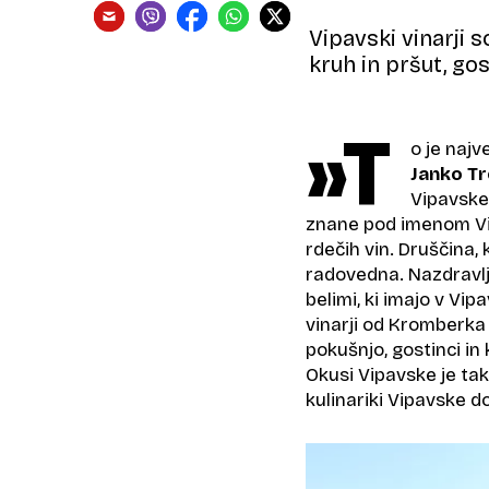
Vipavski vinarji so
kruh in pršut, go
»T
o je najv
Janko Tr
Vipavske 
znane pod imenom Vidu
rdečih vin. Druščina, 
radovedna. Nazdravlja
belimi, ki imajo v Vip
vinarji od Kromberka 
pokušnjo, gostinci in 
Okusi Vipavske je tak
kulinariki Vipavske do