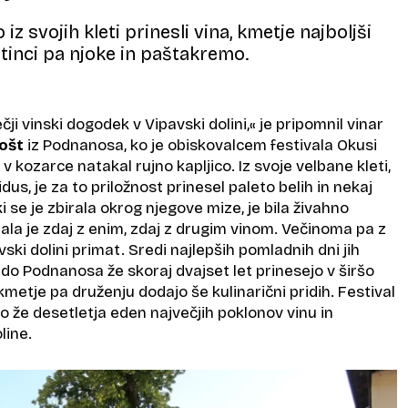
 iz svojih kleti prinesli vina, kmetje najboljši
stinci pa njoke in paštakremo.
ečji vinski dogodek v Vipavski dolini,« je pripomnil vinar
ošt
iz Podnanosa, ko je obiskovalcem festivala Okusi
v kozarce natakal rujno kapljico. Iz svoje velbane kleti,
s, je za to priložnost prinesel paleto belih in nekaj
ki se je zbirala okrog njegove mize, je bila živahno
la je zdaj z enim, zdaj z drugim vinom. Večinoma pa z
avski dolini primat. Sredi najlepših pomladnih dni jih
do Podnanosa že skoraj dvajset let prinesejo v širšo
kmetje pa druženju dodajo še kulinarični pridih. Festival
o že desetletja eden največjih poklonov vinu in
line.