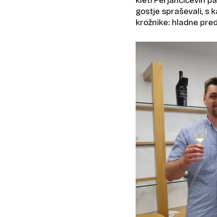
kleti Ferjančičevih pa
gostje spraševali, s 
krožnike: hladne predj