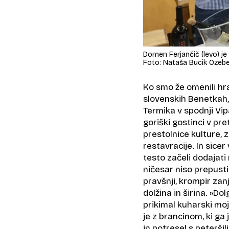
Domen Ferjančič (levo) je
Foto: Nataša Bucik Ozeb
Ko smo že omenili hr
slovenskih Benetkah, 
Termika v spodnji Vipa
goriški gostinci v pr
prestolnice kulture, zn
restavracije. In sicer
testo začeli dodajati
ničesar niso prepustil
pravšnji, krompir zan
dolžina in širina. »Do
prikimal kuharski mojs
je z brancinom, ki ga
in potresel s peteršil