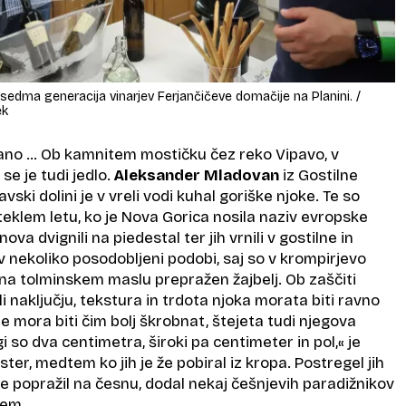
 sedma generacija vinarjev Ferjančičeve domačije na Planini. /
ek
ano … Ob kamnitem mostičku čez reko Vipavo, v
se je tudi jedlo.
Aleksander Mladovan
iz Gostilne
vski dolini je v vreli vodi kuhal goriške njoke. Te so
eteklem letu, ko je Nova Gorica nosila naziv evropske
ova dvignili na piedestal ter jih vrnili v gostilne in
 v nekoliko posodobljeni podobi, saj so v krompirjevo
 na tolminskem maslu prepražen žajbelj. Ob zaščiti
i naključju, tekstura in trdota njoka morata biti ravno
je mora biti čim bolj škrobnat, štejeta tudi njegova
lgi so dva centimetra, široki pa centimeter in pol,« je
ter, medtem ko jih je že pobiral iz kropa. Postregel jih
 je popražil na česnu, dodal nekaj češnjevih paradižnikov
jem.