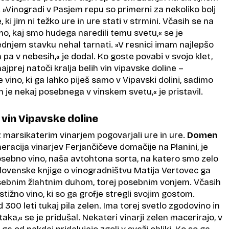
 »Vinogradi v Pasjem repu so primerni za nekoliko bolj
, ki jim ni težko ure in ure stati v strmini. Včasih se na
, kaj smo hudega naredili temu svetu,« se je
ednjem stavku nehal tarnati. »V resnici imam najlepšo
 pa v nebesih,« je dodal. Ko goste povabi v svojo klet,
ajprej natoči kralja belih vin vipavske doline –
e vino, ki ga lahko piješ samo v Vipavski dolini, sadimo
n je nekaj posebnega v vinskem svetu,« je pristavil.
h vin Vipavske doline
z marsikaterim vinarjem pogovarjali ure in ure.
Domen
eracija vinarjev Ferjančičeve domačije na Planini, je
posebno vino, naša avtohtona sorta, na katero smo zelo
slovenske knjige o vinogradništvu Matija Vertovec ga
osebnim žlahtnim duhom, torej posebnim vonjem. Včasih
estižno vino, ki so ga grofje stregli svojim gostom.
 300 leti tukaj pila zelen. Ima torej svetlo zgodovino in
aka,« se je pridušal. Nekateri vinarji zelen macerirajo, v