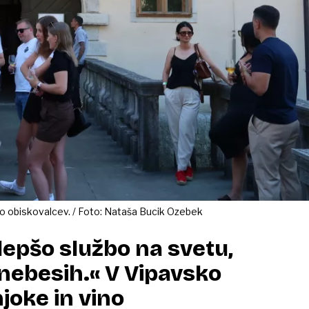
iko obiskovalcev. / Foto: Nataša Bucik Ozebek
epšo službo na svetu,
 nebesih.« V Vipavsko
joke in vino