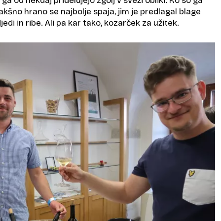
 ga od nekdaj pridelujejo zgolj v sveži obliki. Ko so ga
kakšno hrano se najbolje spaja, jim je predlagal blage
edi in ribe. Ali pa kar tako, kozarček za užitek.