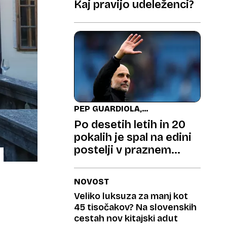
Kaj pravijo udeleženci?
PEP GUARDIOLA,
NOGOMETNI TRENER
Po desetih letih in 20
pokalih je spal na edini
postelji v praznem
stanovanju
NOVOST
Veliko luksuza za manj kot
45 tisočakov? Na slovenskih
cestah nov kitajski adut