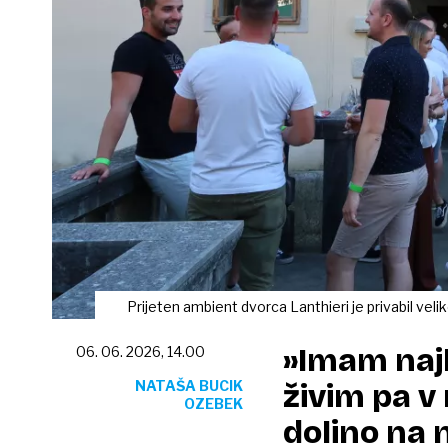
Prijeten ambient dvorca Lanthieri je privabil vel
»Imam najl
06. 06. 2026, 14.00
NATAŠA BUCIK
živim pa v
OZEBEK
dolino na n