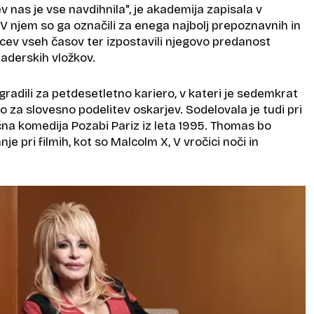
 nas je vse navdihnila", je akademija zapisala v
 V njem so ga označili za enega najbolj prepoznavnih in
lcev vseh časov ter izpostavili njegovo predanost
kaderskih vložkov.
radili za petdesetletno kariero, v kateri je sedemkrat
o za slovesno podelitev oskarjev. Sodelovala je tudi pri
ična komedija Pozabi Pariz iz leta 1995. Thomas bo
e pri filmih, kot so Malcolm X, V vročici noči in