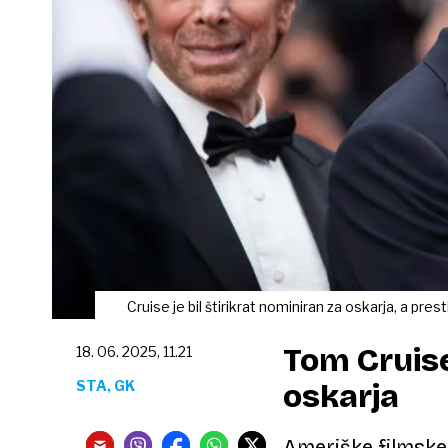
Cruise je bil štirikrat nominiran za oskarja, a pres
Tom Cruise
18. 06. 2025, 11.21
STA, GK
oskarja
Ameriške filmske