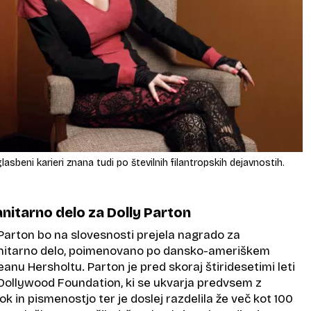
lasbeni karieri znana tudi po številnih filantropskih dejavnostih.
itarno delo za Dolly Parton
Parton bo na slovesnosti prejela nagrado za
itarno delo, poimenovano po dansko-ameriškem
Jeanu Hersholtu. Parton je pred skoraj štiridesetimi leti
 Dollywood Foundation, ki se ukvarja predvsem z
ok in pismenostjo ter je doslej razdelila že več kot 100