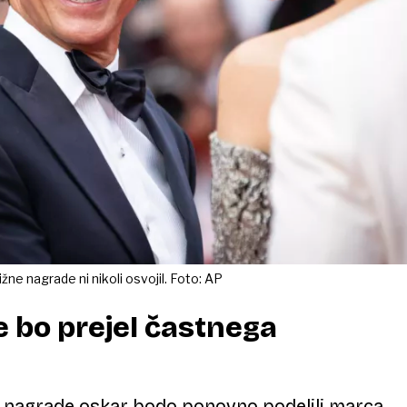
tižne nagrade ni nikoli osvojil. Foto: AP
 bo prejel častnega
 nagrade oskar bodo ponovno podelili marca