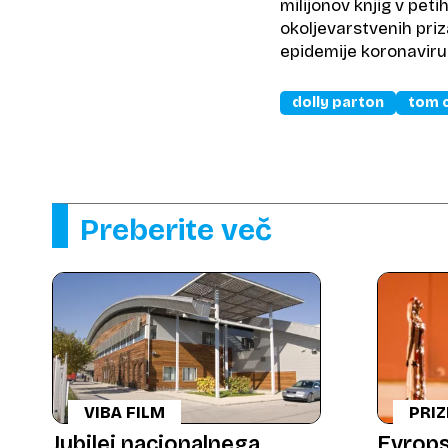
milijonov knjig v peti
okoljevarstvenih priz
epidemije koronavirus
dolly parton
tom 
Preberite več
VIBA FILM
PRI
Jubilej nacionalnega
Evrops