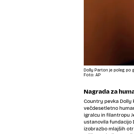
Dolly Parton je poleg po g
Foto: AP
Nagrada za human
Country pevka Dolly 
večdesetletno human
igralcu in filantropu 
ustanovila fundacijo
izobrazbo mlajših otr