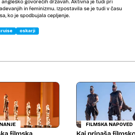
h angleško govorečih državah. Aktivna je tudi pri
adevanjih in feminizmu. Izpostavila se je tudi v času
a, ko je spodbujala cepljenje.
cruise
oskarji
ZNANJE
FILMSKA NAPOVED
ka filmska
Kaj prinaša filmsk