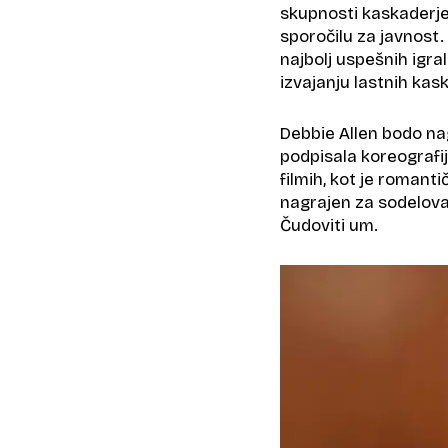
skupnosti kaskaderjev
sporočilu za javnost.
najbolj uspešnih igra
izvajanju lastnih kas
Debbie Allen bodo nag
podpisala koreografij
filmih, kot je romant
nagrajen za sodelovanj
Čudoviti um.