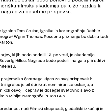
meriška filmska akademija pa je že razglasila
h nagrad za posebne prispevke.
do igralec Tom Cruise, igralka in koreografinja Debbie
enograf Wynn Thomas. Posebno priznanje bo dobila tudi
Parton.
rjev, ki jih bodo podelili 16. po vrsti, je akademija
Beverly Hillsu. Nagrade bodo podelili na gala prireditvi
ngelesu.
za prejemnika častnega kipca za svoj prispevek h
tni igralec je bil štirikrat nominiran za oskarja, a
nikoli osvojil, čeprav je dosegel svetovno slavo z
ilmih Misija: Nemogoče in Top Gun.
redanost naši filmski skupnosti, gledališki izkušnji in