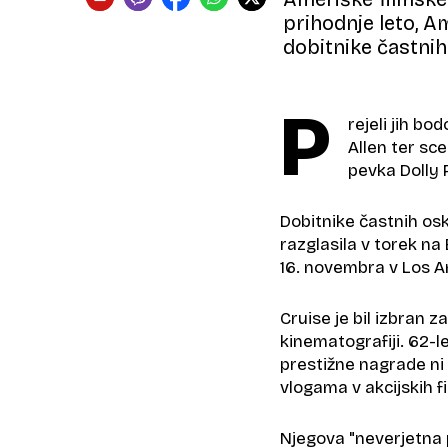
prihodnje leto, A
dobitnike častni
P
rejeli jih bo
Allen ter sc
pevka Dolly 
Dobitnike častnih oska
razglasila v torek na 
16. novembra v Los A
Cruise je bil izbran 
kinematografiji. 62-le
prestižne nagrade ni 
vlogama v akcijskih f
Njegova "neverjetna p